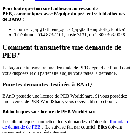
Pour toute question sur l’adhésion au réseau de
PEB,
communiquez avec l’équipe du prêt entre bibliothèques
de BAnQ :
Courriel
:
prpg
[at]
banq.qc.ca
(
prpg[at]banq[dot]qc[dot]ca
)
Téléphone : 514 873-1101, poste 3131, ou 1 800 363-9028
Comment transmettre une demande de
PEB?
La façon de transmettre une demande de PEB dépend de l’outil dont
vous disposez et du partenaire auquel vous faites la demande.
Pour les demandes destinées à BAnQ
BAnQ possède une licence de PEB WorldShare. Si vous possédez
une licence de PEB WorldShare, vous devez utiliser cet outil.
Bibliothèques sans licence de PEB WorldShare
Les bibliothèques soumettent leurs demandes à l’aide du
formulaire
de demande de PEB
.
Le suivi se fait par courriel.
Elles doivent
cependant s'inscrire préalablement.