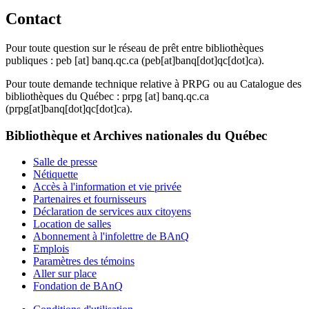
Contact
Pour toute question sur le réseau de prêt entre bibliothèques
publiques :
peb
[at]
banq.qc.ca
(peb[at]banq[dot]qc[dot]ca)
.
Pour toute demande technique relative à PRPG ou au Catalogue des
bibliothèques du Québec :
prpg
[at]
banq.qc.ca
(prpg[at]banq[dot]qc[dot]ca)
.
Bibliothèque et Archives nationales du Québec
Salle de presse
Nétiquette
Accès à l'information et vie privée
Partenaires et fournisseurs
Déclaration de services aux citoyens
Location de salles
Abonnement à l'infolettre de BAnQ
Emplois
Paramètres des témoins
Aller sur place
Fondation de BAnQ