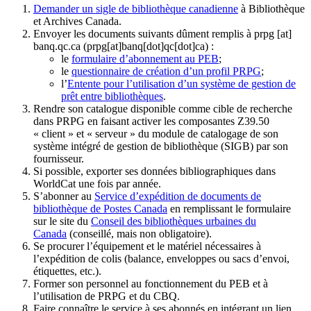
Demander un sigle de bibliothèque canadienne
à Bibliothèque
et Archives Canada.
Envoyer les documents suivants dûment remplis à
prpg
[at]
banq.qc.ca
(prpg[at]banq[dot]qc[dot]ca)
:
le
formulaire d’abonnement au PEB
;
le
questionnaire de création d’un profil PRPG
;
l’
Entente pour l’utilisation d’un système de gestion de
prêt entre bibliothèques
.
Rendre son catalogue disponible comme cible de recherche
dans PRPG en faisant activer les composantes Z39.50
« client » et « serveur » du module de catalogage de son
système intégré de gestion de bibliothèque (SIGB) par son
fournisseur
.
Si possible, exporter ses données bibliographiques dans
WorldCat une fois par année.
S’abonner au
Service d’expédition de documents de
bibliothèque de Postes Canada
en remplissant le formulaire
sur le site du
Conseil des bibliothèques urbaines du
Canada
(conseillé, mais non obligatoire).
Se procurer l’équipement et le matériel nécessaires à
l’expédition de colis (balance, enveloppes ou sacs d’envoi,
étiquettes, etc.).
Former son personnel au fonctionnement du PEB et à
l’utilisation de PRPG et du CBQ.
Faire connaître le service à ses abonnés en intégrant un lien