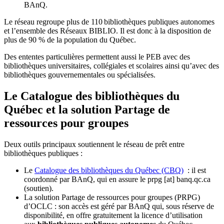
BAnQ.
Le réseau regroupe plus de 110
biblioth
è
ques publiques autonomes
et l
’
ensemble des R
é
seaux BIBLIO. Il est donc
à
la disposition de
plus de 90 % de la population du Qu
é
bec.
Des ententes particulières permettent aussi le PEB avec des
bibliothèques universitaires, collégiales et scolaires ainsi qu’avec des
bibliothèques gouvernementales ou spécialisées.
Le Catalogue des bibliothèques du
Québec et la solution Partage de
ressources pour groupes
Deux outils principaux soutiennent le réseau de prêt entre
bibliothèques publiques :
Le
Catalogue des bibliothèques du Québec (CBQ)
: il est
coordonné par BAnQ, qui en assure le
prpg
[at]
banq.qc.ca
(soutien)
.
La solution Partage de ressources pour groupes (PRPG)
d’OCLC : son accès est géré par BAnQ qui, sous réserve de
disponibilité, en offre gratuitement la licence d’utilisation