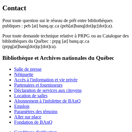
Contact
Pour toute question sur le réseau de prêt entre bibliothèques
publiques :
peb
[at]
banq.qc.ca
(peb[at]banq[dot]qc[dot]ca)
.
Pour toute demande technique relative à PRPG ou au Catalogue des
bibliothèques du Québec :
prpg
[at]
banq.qc.ca
(prpg[at]banq[dot]qc[dot]ca)
.
Bibliothèque et Archives nationales du Québec
Salle de presse
Nétiquette
Accès à l'information et vie privée
Partenaires et fournisseurs
Déclaration de services aux citoyens
Location de salles
Abonnement à l'infolettre de BAnQ
Emplois
Paramètres des témoins
Aller sur place
Fondation de BAnQ