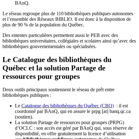
BAnQ.
Le réseau regroupe plus de 110
biblioth
è
ques publiques autonomes
et l
’
ensemble des R
é
seaux BIBLIO. Il est donc
à
la disposition de
plus de 90 % de la population du Qu
é
bec.
Des ententes particulières permettent aussi le PEB avec des
bibliothèques universitaires, collégiales et scolaires ainsi qu’avec des
bibliothèques gouvernementales ou spécialisées.
Le Catalogue des bibliothèques du
Québec et la solution Partage de
ressources pour groupes
Deux outils principaux soutiennent le réseau de prêt entre
bibliothèques publiques :
Le
Catalogue des bibliothèques du Québec (CBQ)
: il est
coordonné par BAnQ, qui en assure le
prpg
[at]
banq.qc.ca
(soutien)
.
La solution Partage de ressources pour groupes (PRPG)
d’OCLC : son accès est géré par BAnQ qui, sous réserve de
disponibilité, en offre gratuitement la licence d’utilisation