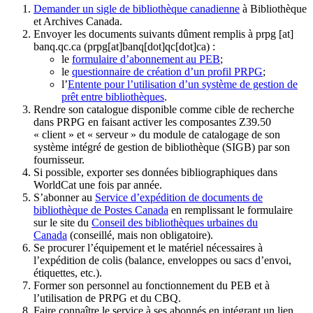
Demander un sigle de bibliothèque canadienne
à Bibliothèque
et Archives Canada.
Envoyer les documents suivants dûment remplis à
prpg
[at]
banq.qc.ca
(prpg[at]banq[dot]qc[dot]ca)
:
le
formulaire d’abonnement au PEB
;
le
questionnaire de création d’un profil PRPG
;
l’
Entente pour l’utilisation d’un système de gestion de
prêt entre bibliothèques
.
Rendre son catalogue disponible comme cible de recherche
dans PRPG en faisant activer les composantes Z39.50
« client » et « serveur » du module de catalogage de son
système intégré de gestion de bibliothèque (SIGB) par son
fournisseur
.
Si possible, exporter ses données bibliographiques dans
WorldCat une fois par année.
S’abonner au
Service d’expédition de documents de
bibliothèque de Postes Canada
en remplissant le formulaire
sur le site du
Conseil des bibliothèques urbaines du
Canada
(conseillé, mais non obligatoire).
Se procurer l’équipement et le matériel nécessaires à
l’expédition de colis (balance, enveloppes ou sacs d’envoi,
étiquettes, etc.).
Former son personnel au fonctionnement du PEB et à
l’utilisation de PRPG et du CBQ.
Faire connaître le service à ses abonnés en intégrant un lien