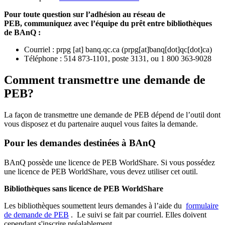
Pour toute question sur l’adhésion au réseau de
PEB,
communiquez avec l’équipe du prêt entre bibliothèques
de BAnQ :
Courriel
:
prpg
[at]
banq.qc.ca
(
prpg[at]banq[dot]qc[dot]ca
)
Téléphone : 514 873-1101, poste 3131, ou 1 800 363-9028
Comment transmettre une demande de
PEB?
La façon de transmettre une demande de PEB dépend de l’outil dont
vous disposez et du partenaire auquel vous faites la demande.
Pour les demandes destinées à BAnQ
BAnQ possède une licence de PEB WorldShare. Si vous possédez
une licence de PEB WorldShare, vous devez utiliser cet outil.
Bibliothèques sans licence de PEB WorldShare
Les bibliothèques soumettent leurs demandes à l’aide du
formulaire
de demande de PEB
.
Le suivi se fait par courriel.
Elles doivent
cependant s'inscrire préalablement.