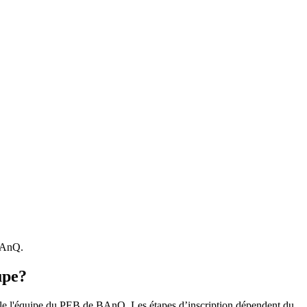
 BAnQ.
upe?
r le l'équipe du PEB de BAnQ. Les étapes d’inscription dépendent du