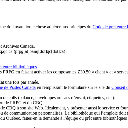
ome doit avant toute chose adhérer aux principes du
Code de prêt entre 
et Archives Canada.
q.qc.ca
(prpg[at]banq[dot]qc[dot]ca)
:
t entre bibliothèques
.
 PRPG en faisant activer les composantes Z39.50 « client » et « serveu
at une fois par année.
ue de Postes Canada
en remplissant le formulaire sur le site du
Conseil 
n de colis (balance, enveloppes ou sacs d’envoi, étiquettes, etc.).
ation de PRPG et du CBQ.
 le CBQ à son site Web. Idéalement, y présenter aussi le service et fourni
u de communication personnalisés. La bibliothèque qui l’emploie doit tou
s du Québec, faites-en la demande à l’équipe du prêt entre bibliothèqu