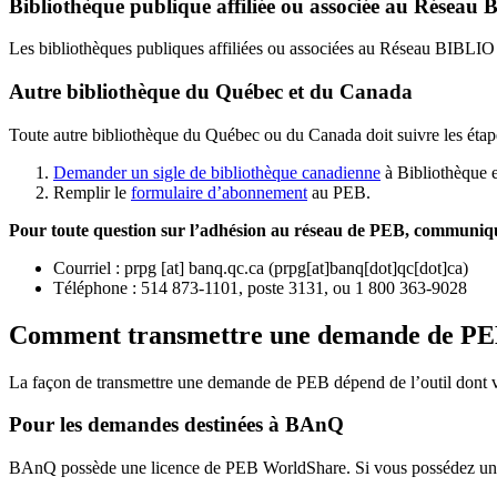
Bibliothèque publique affiliée ou associée au Résea
Les bibliothèques publiques affiliées ou associées au Réseau BIBLI
Autre bibliothèque du Québec et du Canada
Toute autre bibliothèque du Québec ou du Canada doit suivre les étap
Demander un sigle de bibliothèque canadienne
à Bibliothèque 
Remplir le
f
ormulaire d’abonnement
au PEB.
Pour toute question sur l’adhésion au réseau de PEB,
communique
Courriel
:
prpg
[at]
banq.qc.ca
(
prpg[at]banq[dot]qc[dot]ca
)
Téléphone : 514 873-1101, poste 3131, ou 1 800 363-9028
Comment transmettre une demande de P
La façon de transmettre une demande de PEB dépend de l’outil dont vo
Pour les demandes destinées à BAnQ
BAnQ possède une licence de PEB WorldShare. Si vous possédez une l