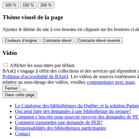
100 %
150 %
200 %
Thème visuel de la page
Ajustez le thème du site à vos besoins en cliquant sur les boutons ci-d
Couleurs d’origine
Contraste élevé
Contraste élevé inversé
Vidéo
Afficher les sous-titres par défaut.
BAnQ s’engage à offrir des collections et des services qui répondent 
Politique d'accessibilité de BAnQ
. Les vidéos de sources extérieures 
relative au sous-titrage des vidéos, veuillez
communiquer avec nous
.
Fermer
Dans cette page
Le Catalogue des bibliothèques du Québec et la solution Parta
Qui peut faire des demandes à une bibliothèque du groupe?
Comment s’inscrire pour pouvoir envoyer des demandes de P
Comment transmettre une demande de PEB?
Responsabilités des bibliothèques participantes
Contact