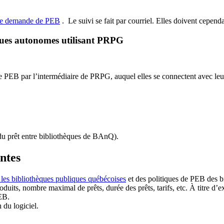
de demande de PEB
.
Le suivi se fait par courriel.
Elles doivent cependan
ques autonomes utilisant PRPG
EB par l’intermédiaire de PRPG, auquel elles se connectent avec leur i
u prêt entre bibliothèques de BAnQ)
.
antes
 les bibliothèques publiques québécoises
et des politiques de PEB des b
duits, nombre maximal de prêts, durée des prêts, tarifs, etc. À titre d’
EB.
n du logiciel.