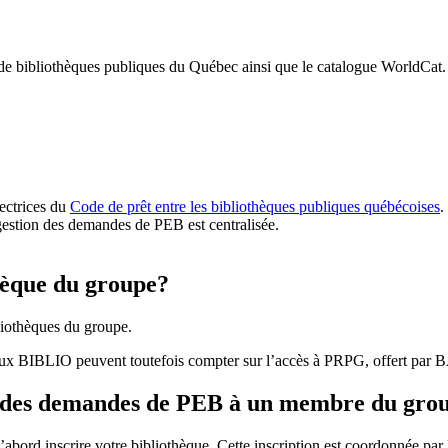
 de bibliothèques publiques du Québec ainsi que le catalogue WorldCat.
rectrices du
Code de prêt entre les bibliothèques publiques québécoises
.
gestion des demandes de PEB est centralisée.
hèque du groupe?
iothèques du groupe.
aux BIBLIO peuvent toutefois compter sur l’accès à PRPG, offert par
r des demandes de PEB à un membre du gro
bord inscrire votre bibliothèque. Cette inscription est coordonnée pa