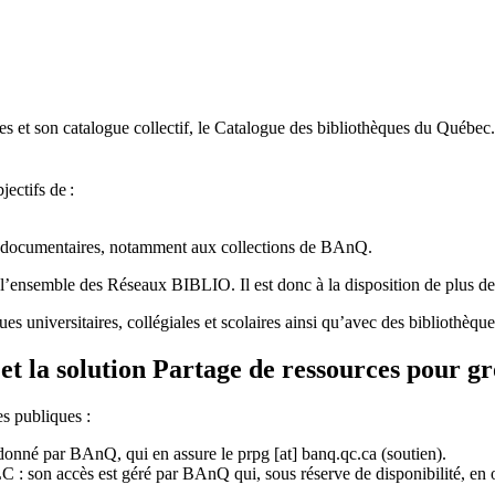
 et son catalogue collectif, le Catalogue des bibliothèques du Québec.
jectifs de
:
ces documentaires, notamment aux collections de BAnQ.
l
’
ensemble des R
é
seaux BIBLIO. Il est donc
à
la disposition de plus d
ues universitaires, collégiales et scolaires ainsi qu’avec des bibliothè
et la solution Partage de ressources pour g
es publiques :
rdonné par BAnQ, qui en assure le
prpg
[at]
banq.qc.ca
(soutien)
.
 son accès est géré par BAnQ qui, sous réserve de disponibilité, en off