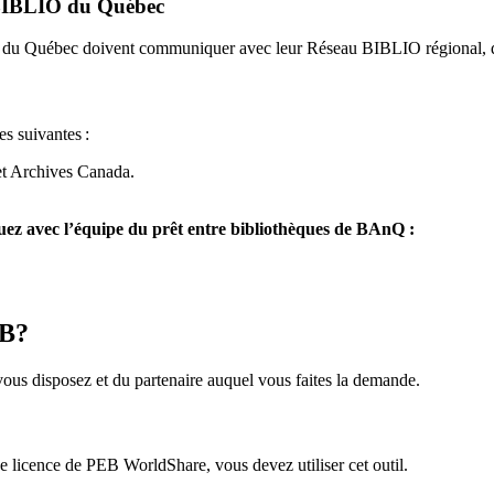
u BIBLIO du Québec
O du Québec doivent communiquer avec leur Réseau BIBLIO régional, q
es suivantes
:
et Archives Canada.
z avec l’équipe du prêt entre bibliothèques de BAnQ :
EB?
us disposez et du partenaire auquel vous faites la demande.
icence de PEB WorldShare, vous devez utiliser cet outil.