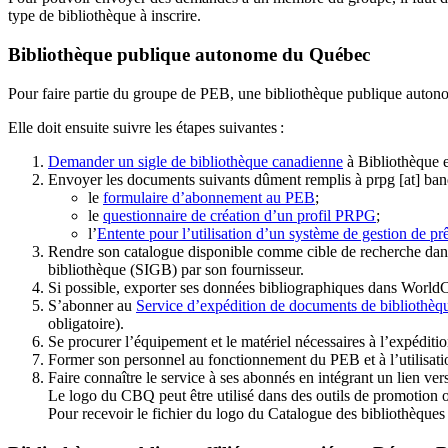
type de bibliothèque à inscrire.
Bibliothèque publique autonome du Québec
Pour faire partie du groupe de PEB, une bibliothèque publique auton
Elle doit ensuite suivre les étapes suivantes
:
Demander un sigle de bibliothèque canadienne
à Bibliothèque 
Envoyer les documents suivants dûment remplis à
prpg
[at]
ban
le
formulaire d’abonnement au PEB
;
le
questionnaire de création d’un profil PRPG
;
l’
Entente pour l’utilisation d’un système de gestion de prê
Rendre son catalogue disponible comme cible de recherche dans
bibliothèque (SIGB) par son fournisseur
.
Si possible, exporter ses données bibliographiques dans WorldC
S’abonner au
Service d’expédition de documents de bibliothèq
obligatoire).
Se procurer l’équipement et le matériel nécessaires à l’expéditio
Former son personnel au fonctionnement du PEB et à l’utilis
Faire connaître le service à ses abonnés en intégrant un lien vers
Le logo du CBQ peut être utilisé dans des outils de promotion o
Pour recevoir le fichier du logo du Catalogue des bibliothèque