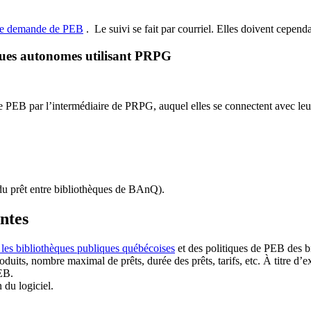
de demande de PEB
.
Le suivi se fait par courriel.
Elles doivent cependan
ques autonomes utilisant PRPG
EB par l’intermédiaire de PRPG, auquel elles se connectent avec leur i
u prêt entre bibliothèques de BAnQ)
.
antes
 les bibliothèques publiques québécoises
et des politiques de PEB des b
duits, nombre maximal de prêts, durée des prêts, tarifs, etc. À titre d’
EB.
n du logiciel.