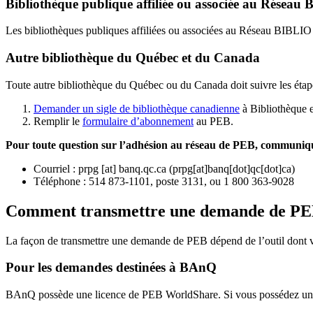
Bibliothèque publique affiliée ou associée au Résea
Les bibliothèques publiques affiliées ou associées au Réseau BIBLI
Autre bibliothèque du Québec et du Canada
Toute autre bibliothèque du Québec ou du Canada doit suivre les étap
Demander un sigle de bibliothèque canadienne
à Bibliothèque 
Remplir le
f
ormulaire d’abonnement
au PEB.
Pour toute question sur l’adhésion au réseau de PEB,
communique
Courriel
:
prpg
[at]
banq.qc.ca
(
prpg[at]banq[dot]qc[dot]ca
)
Téléphone : 514 873-1101, poste 3131, ou 1 800 363-9028
Comment transmettre une demande de P
La façon de transmettre une demande de PEB dépend de l’outil dont vo
Pour les demandes destinées à BAnQ
BAnQ possède une licence de PEB WorldShare. Si vous possédez une l