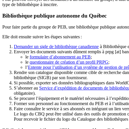
type de bibliothèque à inscrire.
Bibliothèque publique autonome du Québec
Pour faire partie du groupe de PEB, une bibliothèque publique auton
Elle doit ensuite suivre les étapes suivantes
:
Demander un sigle de bibliothèque canadienne
à Bibliothèque 
Envoyer les documents suivants dûment remplis à
prpg
[at]
ban
le
formulaire d’abonnement au PEB
;
le
questionnaire de création d’un profil PRPG
;
l’
Entente pour l’utilisation d’un système de gestion de prê
Rendre son catalogue disponible comme cible de recherche dans
bibliothèque (SIGB) par son fournisseur
.
Si possible, exporter ses données bibliographiques dans WorldC
S’abonner au
Service d’expédition de documents de bibliothèq
obligatoire).
Se procurer l’équipement et le matériel nécessaires à l’expéditio
Former son personnel au fonctionnement du PEB et à l’utilis
Faire connaître le service à ses abonnés en intégrant un lien vers
Le logo du CBQ peut être utilisé dans des outils de promotion o
Pour recevoir le fichier du logo du Catalogue des bibliothèque