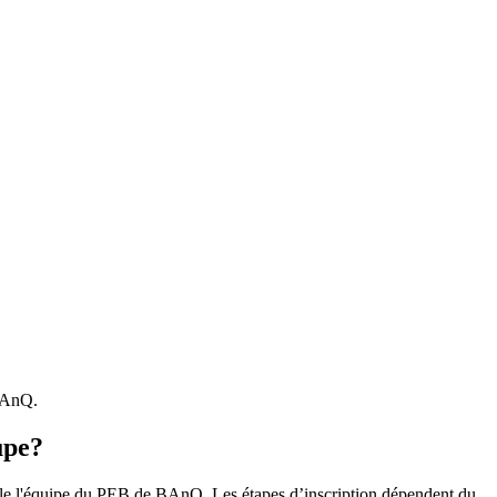
 BAnQ.
upe?
r le l'équipe du PEB de BAnQ. Les étapes d’inscription dépendent du