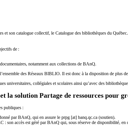
 et son catalogue collectif, le Catalogue des bibliothèques du Québec.
jectifs de
:
ces documentaires, notamment aux collections de BAnQ.
l
’
ensemble des R
é
seaux BIBLIO. Il est donc
à
la disposition de plus d
ues universitaires, collégiales et scolaires ainsi qu’avec des bibliothè
et la solution Partage de ressources pour g
es publiques :
rdonné par BAnQ, qui en assure le
prpg
[at]
banq.qc.ca
(soutien)
.
 son accès est géré par BAnQ qui, sous réserve de disponibilité, en off