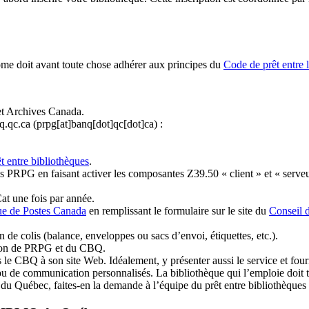
ome doit avant toute chose adhérer aux principes du
Code de prêt entre 
et Archives Canada.
q.qc.ca
(prpg[at]banq[dot]qc[dot]ca)
:
t entre bibliothèques
.
 PRPG en faisant activer les composantes Z39.50 « client » et « serveu
at une fois par année.
ue de Postes Canada
en remplissant le formulaire sur le site du
Conseil 
n de colis (balance, enveloppes ou sacs d’envoi, étiquettes, etc.).
ation de PRPG et du CBQ.
 le CBQ à son site Web. Idéalement, y présenter aussi le service et fourni
u de communication personnalisés. La bibliothèque qui l’emploie doit tou
s du Québec, faites-en la demande à l’équipe du prêt entre bibliothèqu