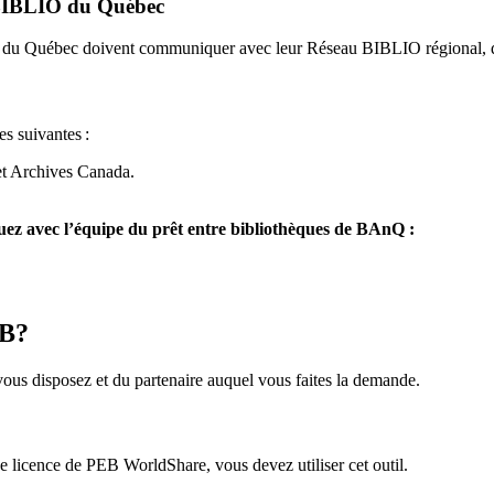
u BIBLIO du Québec
O du Québec doivent communiquer avec leur Réseau BIBLIO régional, q
es suivantes
:
et Archives Canada.
z avec l’équipe du prêt entre bibliothèques de BAnQ :
EB?
us disposez et du partenaire auquel vous faites la demande.
icence de PEB WorldShare, vous devez utiliser cet outil.