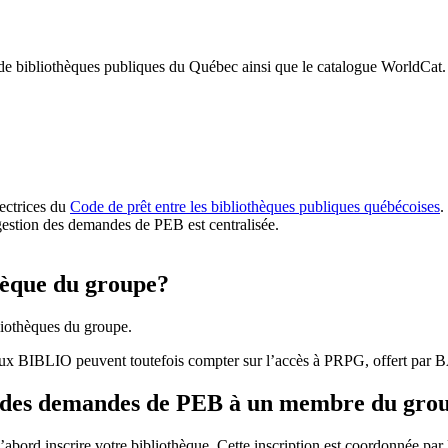
 de bibliothèques publiques du Québec ainsi que le catalogue WorldCat.
rectrices du
Code de prêt entre les bibliothèques publiques québécoises
.
gestion des demandes de PEB est centralisée.
hèque du groupe?
iothèques du groupe.
aux BIBLIO peuvent toutefois compter sur l’accès à PRPG, offert par
r des demandes de PEB à un membre du gro
bord inscrire votre bibliothèque. Cette inscription est coordonnée pa