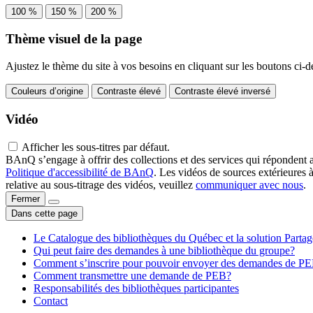
100 %
150 %
200 %
Thème visuel de la page
Ajustez le thème du site à vos besoins en cliquant sur les boutons ci-d
Couleurs d’origine
Contraste élevé
Contraste élevé inversé
Vidéo
Afficher les sous-titres par défaut.
BAnQ s’engage à offrir des collections et des services qui répondent 
Politique d'accessibilité de BAnQ
. Les vidéos de sources extérieures 
relative au sous-titrage des vidéos, veuillez
communiquer avec nous
.
Fermer
Dans cette page
Le Catalogue des bibliothèques du Québec et la solution Parta
Qui peut faire des demandes à une bibliothèque du groupe?
Comment s’inscrire pour pouvoir envoyer des demandes de P
Comment transmettre une demande de PEB?
Responsabilités des bibliothèques participantes
Contact