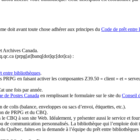
ome doit avant toute chose adhérer aux principes du
Code de prêt entre 
et Archives Canada.
q.qc.ca
(prpg[at]banq[dot]qc[dot]ca)
:
t entre bibliothèques
.
 PRPG en faisant activer les composantes Z39.50 « client » et « serveu
at une fois par année.
ue de Postes Canada
en remplissant le formulaire sur le site du
Conseil 
n de colis (balance, enveloppes ou sacs d’envoi, étiquettes, etc.).
ation de PRPG et du CBQ.
 le CBQ à son site Web. Idéalement, y présenter aussi le service et fourni
u de communication personnalisés. La bibliothèque qui l’emploie doit tou
s du Québec, faites-en la demande à l’équipe du prêt entre bibliothèqu