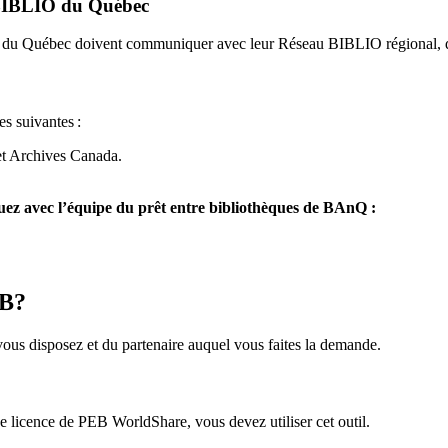
u BIBLIO du Québec
O du Québec doivent communiquer avec leur Réseau BIBLIO régional, q
es suivantes
:
et Archives Canada.
z avec l’équipe du prêt entre bibliothèques de BAnQ :
EB?
us disposez et du partenaire auquel vous faites la demande.
icence de PEB WorldShare, vous devez utiliser cet outil.