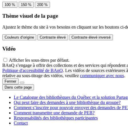
100 %
150 %
200 %
Thème visuel de la page
Ajustez le thème du site à vos besoins en cliquant sur les boutons ci-d
Couleurs d’origine
Contraste élevé
Contraste élevé inversé
Vidéo
Afficher les sous-titres par défaut.
BAnQ s’engage à offrir des collections et des services qui répondent 
Politique d'accessibilité de BAnQ
. Les vidéos de sources extérieures 
relative au sous-titrage des vidéos, veuillez
communiquer avec nous
.
Fermer
Dans cette page
Le Catalogue des bibliothèques du Québec et la solution Parta
Qui peut faire des demandes à une bibliothèque du groupe?
Comment s’inscrire pour pouvoir envoyer des demandes de P
Comment transmettre une demande de PEB?
Responsabilités des bibliothèques participantes
Contact