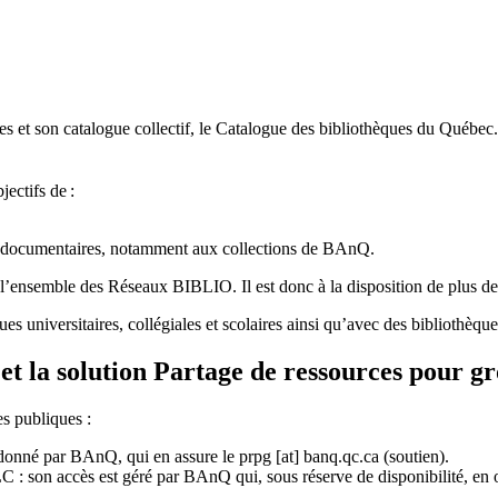
 et son catalogue collectif, le Catalogue des bibliothèques du Québec.
jectifs de
:
ces documentaires, notamment aux collections de BAnQ.
l
’
ensemble des R
é
seaux BIBLIO. Il est donc
à
la disposition de plus d
ues universitaires, collégiales et scolaires ainsi qu’avec des bibliothè
et la solution Partage de ressources pour g
es publiques :
rdonné par BAnQ, qui en assure le
prpg
[at]
banq.qc.ca
(soutien)
.
 son accès est géré par BAnQ qui, sous réserve de disponibilité, en off