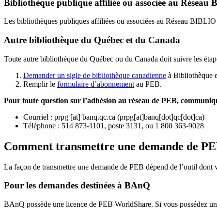
Bibliothèque publique affiliée ou associée au Résea
Les bibliothèques publiques affiliées ou associées au Réseau BIBLI
Autre bibliothèque du Québec et du Canada
Toute autre bibliothèque du Québec ou du Canada doit suivre les étap
Demander un sigle de bibliothèque canadienne
à Bibliothèque 
Remplir le
f
ormulaire d’abonnement
au PEB.
Pour toute question sur l’adhésion au réseau de PEB,
communique
Courriel
:
prpg
[at]
banq.qc.ca
(
prpg[at]banq[dot]qc[dot]ca
)
Téléphone : 514 873-1101, poste 3131, ou 1 800 363-9028
Comment transmettre une demande de P
La façon de transmettre une demande de PEB dépend de l’outil dont vo
Pour les demandes destinées à BAnQ
BAnQ possède une licence de PEB WorldShare. Si vous possédez une l