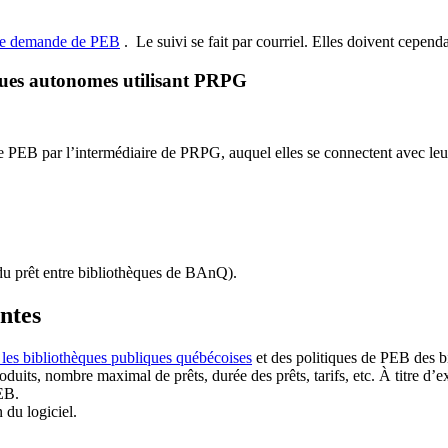
de demande de PEB
.
Le suivi se fait par courriel.
Elles doivent cependan
ques autonomes utilisant PRPG
EB par l’intermédiaire de PRPG, auquel elles se connectent avec leur i
u prêt entre bibliothèques de BAnQ)
.
antes
 les bibliothèques publiques québécoises
et des politiques de PEB des b
duits, nombre maximal de prêts, durée des prêts, tarifs, etc. À titre d’
EB.
n du logiciel.