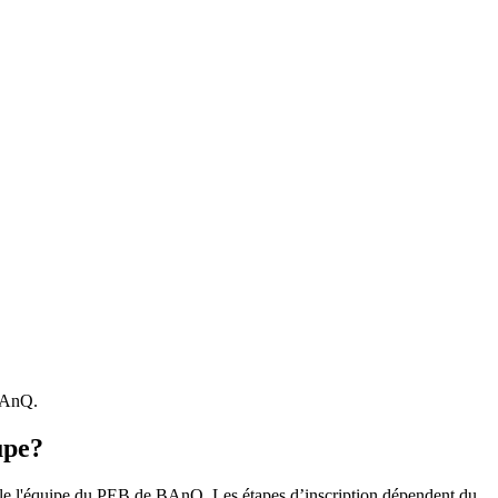
 BAnQ.
upe?
r le l'équipe du PEB de BAnQ. Les étapes d’inscription dépendent du