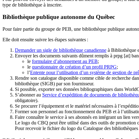
type de bibliothèque à inscrire.
Bibliothèque publique autonome du Québec
Pour faire partie du groupe de PEB, une bibliothèque publique auton
Elle doit ensuite suivre les étapes suivantes
:
Demander un sigle de bibliothèque canadienne
à Bibliothèque 
Envoyer les documents suivants dûment remplis à
prpg
[at]
ban
le
formulaire d’abonnement au PEB
;
le
questionnaire de création d’un profil PRPG
;
l’
Entente pour l’utilisation d’un système de gestion de prê
Rendre son catalogue disponible comme cible de recherche dans
bibliothèque (SIGB) par son fournisseur
.
Si possible, exporter ses données bibliographiques dans WorldC
S’abonner au
Service d’expédition de documents de bibliothèq
obligatoire).
Se procurer l’équipement et le matériel nécessaires à l’expéditio
Former son personnel au fonctionnement du PEB et à l’utilis
Faire connaître le service à ses abonnés en intégrant un lien vers
Le logo du CBQ peut être utilisé dans des outils de promotion o
Pour recevoir le fichier du logo du Catalogue des bibliothèque