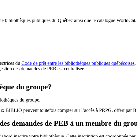
 de bibliothèques publiques du Québec ainsi que le catalogue WorldCat.
rectrices du
Code de prêt entre les bibliothèques publiques québécoises
.
gestion des demandes de PEB est centralisée.
hèque du groupe?
iothèques du groupe.
aux BIBLIO peuvent toutefois compter sur l’accès à PRPG, offert par
r des demandes de PEB à un membre du gro
bord inscrire votre bibliothèque. Cette inscription est coordonnée pa