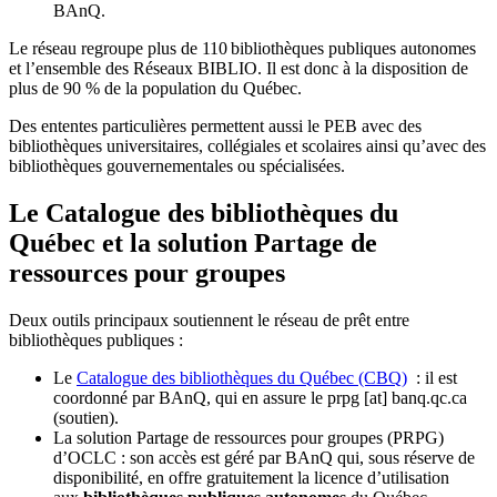
BAnQ.
Le réseau regroupe plus de 110
biblioth
è
ques publiques autonomes
et l
’
ensemble des R
é
seaux BIBLIO. Il est donc
à
la disposition de
plus de 90 % de la population du Qu
é
bec.
Des ententes particulières permettent aussi le PEB avec des
bibliothèques universitaires, collégiales et scolaires ainsi qu’avec des
bibliothèques gouvernementales ou spécialisées.
Le Catalogue des bibliothèques du
Québec et la solution Partage de
ressources pour groupes
Deux outils principaux soutiennent le réseau de prêt entre
bibliothèques publiques :
Le
Catalogue des bibliothèques du Québec (CBQ)
: il est
coordonné par BAnQ, qui en assure le
prpg
[at]
banq.qc.ca
(soutien)
.
La solution Partage de ressources pour groupes (PRPG)
d’OCLC : son accès est géré par BAnQ qui, sous réserve de
disponibilité, en offre gratuitement la licence d’utilisation