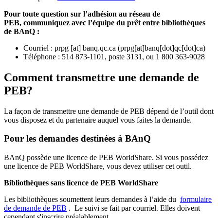
Pour toute question sur l’adhésion au réseau de
PEB,
communiquez avec l’équipe du prêt entre bibliothèques
de BAnQ :
Courriel
:
prpg
[at]
banq.qc.ca
(
prpg[at]banq[dot]qc[dot]ca
)
Téléphone : 514 873-1101, poste 3131, ou 1 800 363-9028
Comment transmettre une demande de
PEB?
La façon de transmettre une demande de PEB dépend de l’outil dont
vous disposez et du partenaire auquel vous faites la demande.
Pour les demandes destinées à BAnQ
BAnQ possède une licence de PEB WorldShare. Si vous possédez
une licence de PEB WorldShare, vous devez utiliser cet outil.
Bibliothèques sans licence de PEB WorldShare
Les bibliothèques soumettent leurs demandes à l’aide du
formulaire
de demande de PEB
.
Le suivi se fait par courriel.
Elles doivent
cependant s'inscrire préalablement.