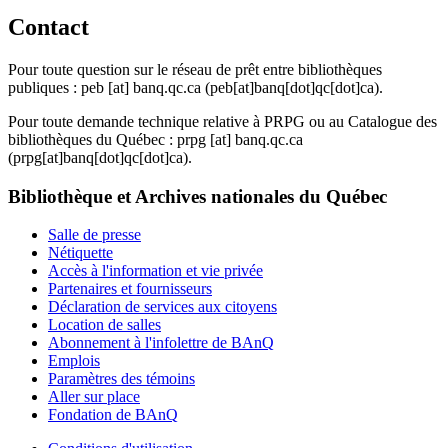
Contact
Pour toute question sur le réseau de prêt entre bibliothèques
publiques :
peb
[at]
banq.qc.ca
(peb[at]banq[dot]qc[dot]ca)
.
Pour toute demande technique relative à PRPG ou au Catalogue des
bibliothèques du Québec :
prpg
[at]
banq.qc.ca
(prpg[at]banq[dot]qc[dot]ca)
.
Bibliothèque et Archives nationales du Québec
Salle de presse
Nétiquette
Accès à l'information et vie privée
Partenaires et fournisseurs
Déclaration de services aux citoyens
Location de salles
Abonnement à l'infolettre de BAnQ
Emplois
Paramètres des témoins
Aller sur place
Fondation de BAnQ