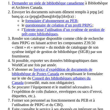
Demander un sigle de bibliothèque canadienne
à Bibliothèque
et Archives Canada.
Envoyer les documents suivants dûment remplis à
prpg
[at]
banq.qc.ca
(prpg[at]banq[dot]qc[dot]ca)
:
le
formulaire d’abonnement au PEB
;
le
questionnaire de création d’un profil PRPG
;
l’
Entente pour l’utilisation d’un système de gestion de
prêt entre bibliothèques
.
Rendre son catalogue disponible comme cible de recherche
dans PRPG en faisant activer les composantes Z39.50
« client » et « serveur » du module de catalogage de son
système intégré de gestion de bibliothèque (SIGB) par son
fournisseur
.
Si possible, exporter ses données bibliographiques dans
WorldCat une fois par année.
S’abonner au
Service d’expédition de documents de
bibliothèque de Postes Canada
en remplissant le formulaire
sur le site du
Conseil des bibliothèques urbaines du
Canada
(conseillé, mais non obligatoire).
Se procurer l’équipement et le matériel nécessaires à
l’expédition de colis (balance, enveloppes ou sacs d’envoi,
étiquettes, etc.).
Former son personnel au fonctionnement du PEB et à
l’utilisation de PRPG et du CBQ.
Faire connaître le service à ses abonnés en intégrant un lien