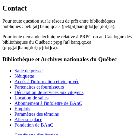
Contact
Pour toute question sur le réseau de prêt entre bibliothèques
publiques :
peb
[at]
banq.qc.ca
(peb[at]banq[dot]qc[dot]ca)
.
Pour toute demande technique relative à PRPG ou au Catalogue des
bibliothèques du Québec :
prpg
[at]
banq.qc.ca
(prpg[at]banq[dot]qc[dot]ca)
.
Bibliothèque et Archives nationales du Québec
Salle de presse
Nétiquette
Accès à l'information et vie privée
Partenaires et fournisseurs
Déclaration de services aux citoyens
Location de salles
Abonnement à l'infolettre de BAnQ
Emplois
Paramètres des témoins
Aller sur place
Fondation de BAnQ