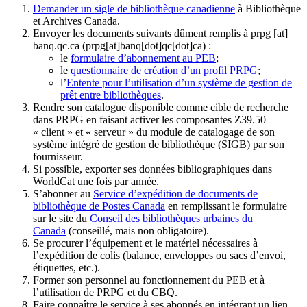
Demander un sigle de bibliothèque canadienne
à Bibliothèque
et Archives Canada.
Envoyer les documents suivants dûment remplis à
prpg
[at]
banq.qc.ca
(prpg[at]banq[dot]qc[dot]ca)
:
le
formulaire d’abonnement au PEB
;
le
questionnaire de création d’un profil PRPG
;
l’
Entente pour l’utilisation d’un système de gestion de
prêt entre bibliothèques
.
Rendre son catalogue disponible comme cible de recherche
dans PRPG en faisant activer les composantes Z39.50
« client » et « serveur » du module de catalogage de son
système intégré de gestion de bibliothèque (SIGB) par son
fournisseur
.
Si possible, exporter ses données bibliographiques dans
WorldCat une fois par année.
S’abonner au
Service d’expédition de documents de
bibliothèque de Postes Canada
en remplissant le formulaire
sur le site du
Conseil des bibliothèques urbaines du
Canada
(conseillé, mais non obligatoire).
Se procurer l’équipement et le matériel nécessaires à
l’expédition de colis (balance, enveloppes ou sacs d’envoi,
étiquettes, etc.).
Former son personnel au fonctionnement du PEB et à
l’utilisation de PRPG et du CBQ.
Faire connaître le service à ses abonnés en intégrant un lien