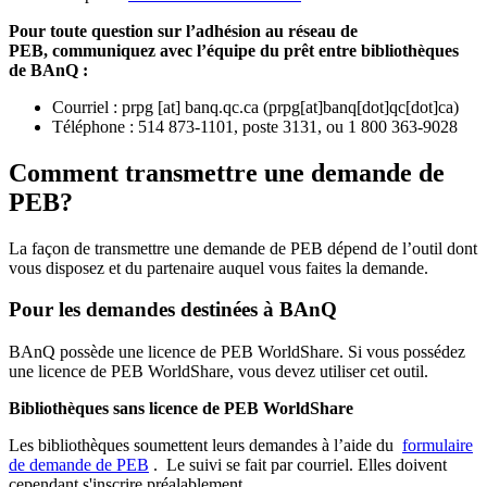
Pour toute question sur l’adhésion au réseau de
PEB,
communiquez avec l’équipe du prêt entre bibliothèques
de BAnQ :
Courriel
:
prpg
[at]
banq.qc.ca
(
prpg[at]banq[dot]qc[dot]ca
)
Téléphone : 514 873-1101, poste 3131, ou 1 800 363-9028
Comment transmettre une demande de
PEB?
La façon de transmettre une demande de PEB dépend de l’outil dont
vous disposez et du partenaire auquel vous faites la demande.
Pour les demandes destinées à BAnQ
BAnQ possède une licence de PEB WorldShare. Si vous possédez
une licence de PEB WorldShare, vous devez utiliser cet outil.
Bibliothèques sans licence de PEB WorldShare
Les bibliothèques soumettent leurs demandes à l’aide du
formulaire
de demande de PEB
.
Le suivi se fait par courriel.
Elles doivent
cependant s'inscrire préalablement.