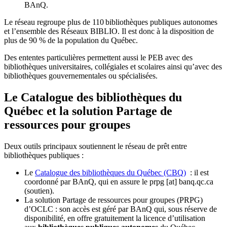
BAnQ.
Le réseau regroupe plus de 110
biblioth
è
ques publiques autonomes
et l
’
ensemble des R
é
seaux BIBLIO. Il est donc
à
la disposition de
plus de 90 % de la population du Qu
é
bec.
Des ententes particulières permettent aussi le PEB avec des
bibliothèques universitaires, collégiales et scolaires ainsi qu’avec des
bibliothèques gouvernementales ou spécialisées.
Le Catalogue des bibliothèques du
Québec et la solution Partage de
ressources pour groupes
Deux outils principaux soutiennent le réseau de prêt entre
bibliothèques publiques :
Le
Catalogue des bibliothèques du Québec (CBQ)
: il est
coordonné par BAnQ, qui en assure le
prpg
[at]
banq.qc.ca
(soutien)
.
La solution Partage de ressources pour groupes (PRPG)
d’OCLC : son accès est géré par BAnQ qui, sous réserve de
disponibilité, en offre gratuitement la licence d’utilisation