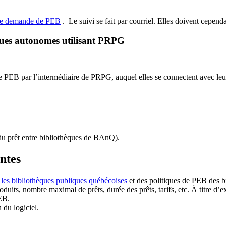
de demande de PEB
.
Le suivi se fait par courriel.
Elles doivent cependan
ques autonomes utilisant PRPG
EB par l’intermédiaire de PRPG, auquel elles se connectent avec leur i
u prêt entre bibliothèques de BAnQ)
.
antes
 les bibliothèques publiques québécoises
et des politiques de PEB des b
duits, nombre maximal de prêts, durée des prêts, tarifs, etc. À titre d’
EB.
n du logiciel.