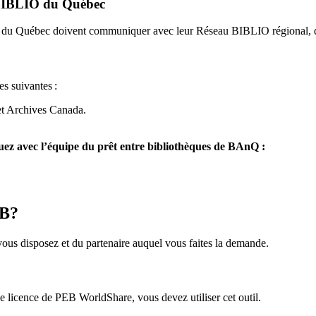
u BIBLIO du Québec
O du Québec doivent communiquer avec leur Réseau BIBLIO régional, q
es suivantes
:
et Archives Canada.
z avec l’équipe du prêt entre bibliothèques de BAnQ :
EB?
us disposez et du partenaire auquel vous faites la demande.
icence de PEB WorldShare, vous devez utiliser cet outil.