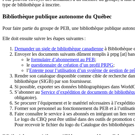
type de bibliothèque à inscrire.
Bibliothèque publique autonome du Québec
Pour faire partie du groupe de PEB, une bibliothèque publique auton
Elle doit ensuite suivre les étapes suivantes
:
Demander un sigle de bibliothèque canadienne
à Bibliothèque 
Envoyer les documents suivants dûment remplis à
prpg
[at]
ban
le
formulaire d’abonnement au PEB
;
le
questionnaire de création d’un profil PRPG
;
l’
Entente pour l’utilisation d’un système de gestion de prê
Rendre son catalogue disponible comme cible de recherche dans
bibliothèque (SIGB) par son fournisseur
.
Si possible, exporter ses données bibliographiques dans WorldC
S’abonner au
Service d’expédition de documents de bibliothèq
obligatoire).
Se procurer l’équipement et le matériel nécessaires à l’expéditio
Former son personnel au fonctionnement du PEB et à l’utilis
Faire connaître le service à ses abonnés en intégrant un lien vers
Le logo du CBQ peut être utilisé dans des outils de promotion o
Pour recevoir le fichier du logo du Catalogue des bibliothèque