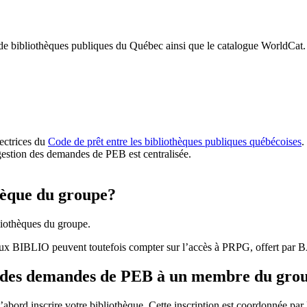
 de bibliothèques publiques du Québec ainsi que le catalogue WorldCat.
rectrices du
Code de prêt entre les bibliothèques publiques québécoises
.
gestion des demandes de PEB est centralisée.
hèque du groupe?
iothèques du groupe.
aux BIBLIO peuvent toutefois compter sur l’accès à PRPG, offert par
r des demandes de PEB à un membre du gro
bord inscrire votre bibliothèque. Cette inscription est coordonnée pa