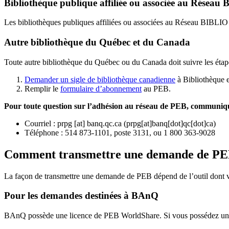
Bibliothèque publique affiliée ou associée au Résea
Les bibliothèques publiques affiliées ou associées au Réseau BIBLI
Autre bibliothèque du Québec et du Canada
Toute autre bibliothèque du Québec ou du Canada doit suivre les étap
Demander un sigle de bibliothèque canadienne
à Bibliothèque 
Remplir le
f
ormulaire d’abonnement
au PEB.
Pour toute question sur l’adhésion au réseau de PEB,
communique
Courriel
:
prpg
[at]
banq.qc.ca
(
prpg[at]banq[dot]qc[dot]ca
)
Téléphone : 514 873-1101, poste 3131, ou 1 800 363-9028
Comment transmettre une demande de P
La façon de transmettre une demande de PEB dépend de l’outil dont vo
Pour les demandes destinées à BAnQ
BAnQ possède une licence de PEB WorldShare. Si vous possédez une l