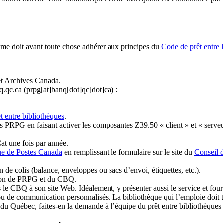
ome doit avant toute chose adhérer aux principes du
Code de prêt entre 
et Archives Canada.
q.qc.ca
(prpg[at]banq[dot]qc[dot]ca)
:
t entre bibliothèques
.
 PRPG en faisant activer les composantes Z39.50 « client » et « serveu
at une fois par année.
ue de Postes Canada
en remplissant le formulaire sur le site du
Conseil 
n de colis (balance, enveloppes ou sacs d’envoi, étiquettes, etc.).
ation de PRPG et du CBQ.
 le CBQ à son site Web. Idéalement, y présenter aussi le service et fourni
u de communication personnalisés. La bibliothèque qui l’emploie doit tou
s du Québec, faites-en la demande à l’équipe du prêt entre bibliothèqu