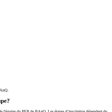
 BAnQ.
upe?
r le l'équipe du PEB de BAnQ. Les étapes d’inscription dépendent du