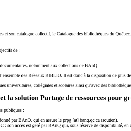
 et son catalogue collectif, le Catalogue des bibliothèques du Québec.
jectifs de
:
ces documentaires, notamment aux collections de BAnQ.
l
’
ensemble des R
é
seaux BIBLIO. Il est donc
à
la disposition de plus d
ues universitaires, collégiales et scolaires ainsi qu’avec des bibliothè
et la solution Partage de ressources pour g
es publiques :
rdonné par BAnQ, qui en assure le
prpg
[at]
banq.qc.ca
(soutien)
.
 son accès est géré par BAnQ qui, sous réserve de disponibilité, en off