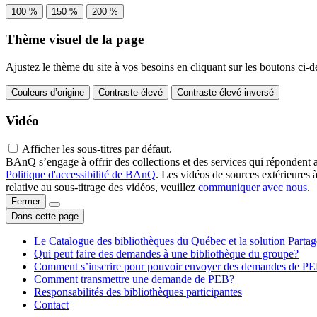
100 %
150 %
200 %
Thème visuel de la page
Ajustez le thème du site à vos besoins en cliquant sur les boutons ci-d
Couleurs d’origine
Contraste élevé
Contraste élevé inversé
Vidéo
Afficher les sous-titres par défaut.
BAnQ s’engage à offrir des collections et des services qui répondent 
Politique d'accessibilité de BAnQ
. Les vidéos de sources extérieures 
relative au sous-titrage des vidéos, veuillez
communiquer avec nous
.
Fermer
Dans cette page
Le Catalogue des bibliothèques du Québec et la solution Parta
Qui peut faire des demandes à une bibliothèque du groupe?
Comment s’inscrire pour pouvoir envoyer des demandes de P
Comment transmettre une demande de PEB?
Responsabilités des bibliothèques participantes
Contact