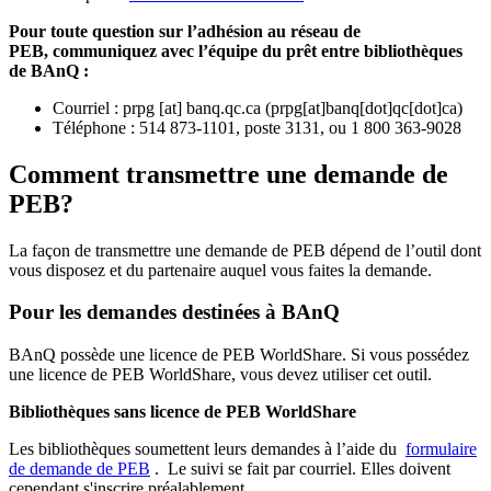
Pour toute question sur l’adhésion au réseau de
PEB,
communiquez avec l’équipe du prêt entre bibliothèques
de BAnQ :
Courriel
:
prpg
[at]
banq.qc.ca
(
prpg[at]banq[dot]qc[dot]ca
)
Téléphone : 514 873-1101, poste 3131, ou 1 800 363-9028
Comment transmettre une demande de
PEB?
La façon de transmettre une demande de PEB dépend de l’outil dont
vous disposez et du partenaire auquel vous faites la demande.
Pour les demandes destinées à BAnQ
BAnQ possède une licence de PEB WorldShare. Si vous possédez
une licence de PEB WorldShare, vous devez utiliser cet outil.
Bibliothèques sans licence de PEB WorldShare
Les bibliothèques soumettent leurs demandes à l’aide du
formulaire
de demande de PEB
.
Le suivi se fait par courriel.
Elles doivent
cependant s'inscrire préalablement.