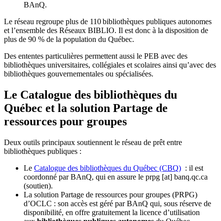
BAnQ.
Le réseau regroupe plus de 110
biblioth
è
ques publiques autonomes
et l
’
ensemble des R
é
seaux BIBLIO. Il est donc
à
la disposition de
plus de 90 % de la population du Qu
é
bec.
Des ententes particulières permettent aussi le PEB avec des
bibliothèques universitaires, collégiales et scolaires ainsi qu’avec des
bibliothèques gouvernementales ou spécialisées.
Le Catalogue des bibliothèques du
Québec et la solution Partage de
ressources pour groupes
Deux outils principaux soutiennent le réseau de prêt entre
bibliothèques publiques :
Le
Catalogue des bibliothèques du Québec (CBQ)
: il est
coordonné par BAnQ, qui en assure le
prpg
[at]
banq.qc.ca
(soutien)
.
La solution Partage de ressources pour groupes (PRPG)
d’OCLC : son accès est géré par BAnQ qui, sous réserve de
disponibilité, en offre gratuitement la licence d’utilisation