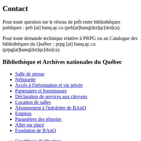
Contact
Pour toute question sur le réseau de prêt entre bibliothèques
publiques :
peb
[at]
banq.qc.ca
(peb[at]banq[dot]qc[dot]ca)
.
Pour toute demande technique relative à PRPG ou au Catalogue des
bibliothèques du Québec :
prpg
[at]
banq.qc.ca
(prpg[at]banq[dot]qc[dot]ca)
.
Bibliothèque et Archives nationales du Québec
Salle de presse
Nétiquette
Accès à l'information et vie privée
Partenaires et fournisseurs
Déclaration de services aux citoyens
Location de salles
Abonnement à l'infolettre de BAnQ
Emplois
Paramètres des témoins
Aller sur place
Fondation de BAnQ