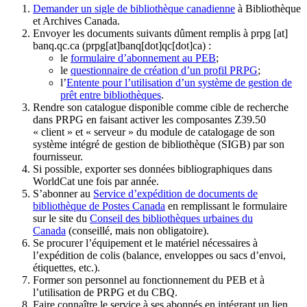
Demander un sigle de bibliothèque canadienne
à Bibliothèque
et Archives Canada.
Envoyer les documents suivants dûment remplis à
prpg
[at]
banq.qc.ca
(prpg[at]banq[dot]qc[dot]ca)
:
le
formulaire d’abonnement au PEB
;
le
questionnaire de création d’un profil PRPG
;
l’
Entente pour l’utilisation d’un système de gestion de
prêt entre bibliothèques
.
Rendre son catalogue disponible comme cible de recherche
dans PRPG en faisant activer les composantes Z39.50
« client » et « serveur » du module de catalogage de son
système intégré de gestion de bibliothèque (SIGB) par son
fournisseur
.
Si possible, exporter ses données bibliographiques dans
WorldCat une fois par année.
S’abonner au
Service d’expédition de documents de
bibliothèque de Postes Canada
en remplissant le formulaire
sur le site du
Conseil des bibliothèques urbaines du
Canada
(conseillé, mais non obligatoire).
Se procurer l’équipement et le matériel nécessaires à
l’expédition de colis (balance, enveloppes ou sacs d’envoi,
étiquettes, etc.).
Former son personnel au fonctionnement du PEB et à
l’utilisation de PRPG et du CBQ.
Faire connaître le service à ses abonnés en intégrant un lien