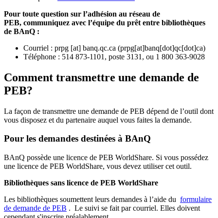
Pour toute question sur l’adhésion au réseau de
PEB,
communiquez avec l’équipe du prêt entre bibliothèques
de BAnQ :
Courriel
:
prpg
[at]
banq.qc.ca
(
prpg[at]banq[dot]qc[dot]ca
)
Téléphone : 514 873-1101, poste 3131, ou 1 800 363-9028
Comment transmettre une demande de
PEB?
La façon de transmettre une demande de PEB dépend de l’outil dont
vous disposez et du partenaire auquel vous faites la demande.
Pour les demandes destinées à BAnQ
BAnQ possède une licence de PEB WorldShare. Si vous possédez
une licence de PEB WorldShare, vous devez utiliser cet outil.
Bibliothèques sans licence de PEB WorldShare
Les bibliothèques soumettent leurs demandes à l’aide du
formulaire
de demande de PEB
.
Le suivi se fait par courriel.
Elles doivent
cependant s'inscrire préalablement.