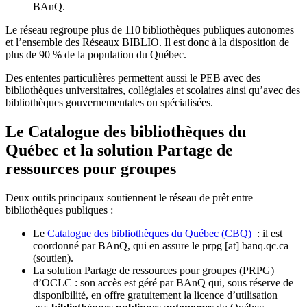
BAnQ.
Le réseau regroupe plus de 110
biblioth
è
ques publiques autonomes
et l
’
ensemble des R
é
seaux BIBLIO. Il est donc
à
la disposition de
plus de 90 % de la population du Qu
é
bec.
Des ententes particulières permettent aussi le PEB avec des
bibliothèques universitaires, collégiales et scolaires ainsi qu’avec des
bibliothèques gouvernementales ou spécialisées.
Le Catalogue des bibliothèques du
Québec et la solution Partage de
ressources pour groupes
Deux outils principaux soutiennent le réseau de prêt entre
bibliothèques publiques :
Le
Catalogue des bibliothèques du Québec (CBQ)
: il est
coordonné par BAnQ, qui en assure le
prpg
[at]
banq.qc.ca
(soutien)
.
La solution Partage de ressources pour groupes (PRPG)
d’OCLC : son accès est géré par BAnQ qui, sous réserve de
disponibilité, en offre gratuitement la licence d’utilisation