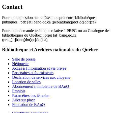
Contact
Pour toute question sur le réseau de prêt entre bibliothèques
publiques :
peb
[at]
banq.qc.ca
(peb[at]banq[dot]qc[dot]ca)
.
Pour toute demande technique relative à PRPG ou au Catalogue des
bibliothèques du Québec :
prpg
[at]
banq.qc.ca
(prpg[at]banq[dot]qc[dot]ca)
.
Bibliothèque et Archives nationales du Québec
Salle de presse
Nétiquette
Accès à l'information et vie privée
Partenaires et fournisseurs
Déclaration de services aux citoyens
Location de salles
Abonnement à l'infolettre de BAnQ
Emplois
Paramètres des témoins
Aller sur place
Fondation de BAnQ