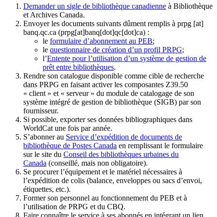
Demander un sigle de bibliothèque canadienne
à Bibliothèque
et Archives Canada.
Envoyer les documents suivants dûment remplis à
prpg
[at]
banq.qc.ca
(prpg[at]banq[dot]qc[dot]ca)
:
le
formulaire d’abonnement au PEB
;
le
questionnaire de création d’un profil PRPG
;
l’
Entente pour l’utilisation d’un système de gestion de
prêt entre bibliothèques
.
Rendre son catalogue disponible comme cible de recherche
dans PRPG en faisant activer les composantes Z39.50
« client » et « serveur » du module de catalogage de son
système intégré de gestion de bibliothèque (SIGB) par son
fournisseur
.
Si possible, exporter ses données bibliographiques dans
WorldCat une fois par année.
S’abonner au
Service d’expédition de documents de
bibliothèque de Postes Canada
en remplissant le formulaire
sur le site du
Conseil des bibliothèques urbaines du
Canada
(conseillé, mais non obligatoire).
Se procurer l’équipement et le matériel nécessaires à
l’expédition de colis (balance, enveloppes ou sacs d’envoi,
étiquettes, etc.).
Former son personnel au fonctionnement du PEB et à
l’utilisation de PRPG et du CBQ.
Faire connaître le service à ses abonnés en intégrant un lien