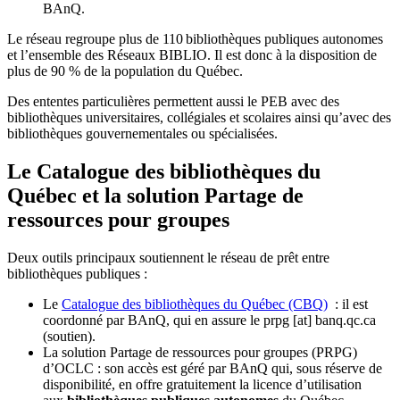
BAnQ.
Le réseau regroupe plus de 110
biblioth
è
ques publiques autonomes
et l
’
ensemble des R
é
seaux BIBLIO. Il est donc
à
la disposition de
plus de 90 % de la population du Qu
é
bec.
Des ententes particulières permettent aussi le PEB avec des
bibliothèques universitaires, collégiales et scolaires ainsi qu’avec des
bibliothèques gouvernementales ou spécialisées.
Le Catalogue des bibliothèques du
Québec et la solution Partage de
ressources pour groupes
Deux outils principaux soutiennent le réseau de prêt entre
bibliothèques publiques :
Le
Catalogue des bibliothèques du Québec (CBQ)
: il est
coordonné par BAnQ, qui en assure le
prpg
[at]
banq.qc.ca
(soutien)
.
La solution Partage de ressources pour groupes (PRPG)
d’OCLC : son accès est géré par BAnQ qui, sous réserve de
disponibilité, en offre gratuitement la licence d’utilisation