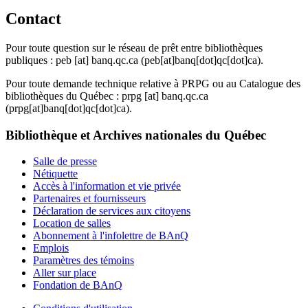
Contact
Pour toute question sur le réseau de prêt entre bibliothèques
publiques :
peb
[at]
banq.qc.ca
(peb[at]banq[dot]qc[dot]ca)
.
Pour toute demande technique relative à PRPG ou au Catalogue des
bibliothèques du Québec :
prpg
[at]
banq.qc.ca
(prpg[at]banq[dot]qc[dot]ca)
.
Bibliothèque et Archives nationales du Québec
Salle de presse
Nétiquette
Accès à l'information et vie privée
Partenaires et fournisseurs
Déclaration de services aux citoyens
Location de salles
Abonnement à l'infolettre de BAnQ
Emplois
Paramètres des témoins
Aller sur place
Fondation de BAnQ