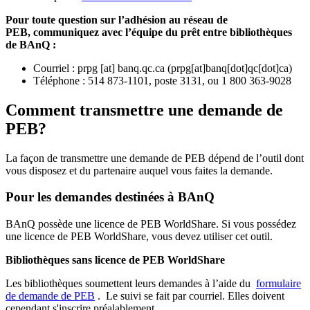
Pour toute question sur l’adhésion au réseau de
PEB,
communiquez avec l’équipe du prêt entre bibliothèques
de BAnQ :
Courriel
:
prpg
[at]
banq.qc.ca
(
prpg[at]banq[dot]qc[dot]ca
)
Téléphone : 514 873-1101, poste 3131, ou 1 800 363-9028
Comment transmettre une demande de
PEB?
La façon de transmettre une demande de PEB dépend de l’outil dont
vous disposez et du partenaire auquel vous faites la demande.
Pour les demandes destinées à BAnQ
BAnQ possède une licence de PEB WorldShare. Si vous possédez
une licence de PEB WorldShare, vous devez utiliser cet outil.
Bibliothèques sans licence de PEB WorldShare
Les bibliothèques soumettent leurs demandes à l’aide du
formulaire
de demande de PEB
.
Le suivi se fait par courriel.
Elles doivent
cependant s'inscrire préalablement.