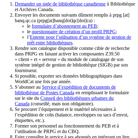
Demander un sigle de bibliothèque canadienne
à Bibliothèque
et Archives Canada.
Envoyer les documents suivants dûment remplis à
prpg
[at]
banq.qc.ca
(prpg[at]banq[dot]qc[dot]ca)
:
le
formulaire d’abonnement au PEB
;
le
questionnaire de création d’un profil PRPG
;
l’
Entente pour l’utilisation d’un système de gestion de
prêt entre bibliothèques
.
Rendre son catalogue disponible comme cible de recherche
dans PRPG en faisant activer les composantes Z39.50
« client » et « serveur » du module de catalogage de son
système intégré de gestion de bibliothèque (SIGB) par son
fournisseur
.
Si possible, exporter ses données bibliographiques dans
WorldCat une fois par année.
S’abonner au
Service d’expédition de documents de
bibliothèque de Postes Canada
en remplissant le formulaire
sur le site du
Conseil des bibliothèques urbaines du
Canada
(conseillé, mais non obligatoire).
Se procurer l’équipement et le matériel nécessaires à
l’expédition de colis (balance, enveloppes ou sacs d’envoi,
étiquettes, etc.).
Former son personnel au fonctionnement du PEB et à
l’utilisation de PRPG et du CBQ.
Faire connaître le service à ses abonnés en intégrant un lien