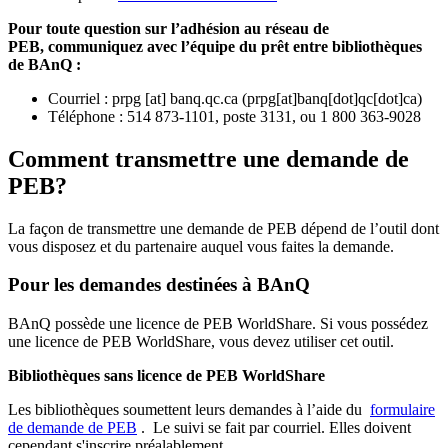
Pour toute question sur l’adhésion au réseau de
PEB,
communiquez avec l’équipe du prêt entre bibliothèques
de BAnQ :
Courriel
:
prpg
[at]
banq.qc.ca
(
prpg[at]banq[dot]qc[dot]ca
)
Téléphone : 514 873-1101, poste 3131, ou 1 800 363-9028
Comment transmettre une demande de
PEB?
La façon de transmettre une demande de PEB dépend de l’outil dont
vous disposez et du partenaire auquel vous faites la demande.
Pour les demandes destinées à BAnQ
BAnQ possède une licence de PEB WorldShare. Si vous possédez
une licence de PEB WorldShare, vous devez utiliser cet outil.
Bibliothèques sans licence de PEB WorldShare
Les bibliothèques soumettent leurs demandes à l’aide du
formulaire
de demande de PEB
.
Le suivi se fait par courriel.
Elles doivent
cependant s'inscrire préalablement.