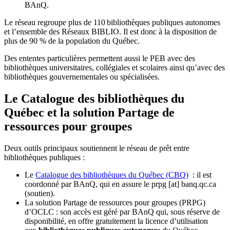
BAnQ.
Le réseau regroupe plus de 110
biblioth
è
ques publiques autonomes
et l
’
ensemble des R
é
seaux BIBLIO. Il est donc
à
la disposition de
plus de 90 % de la population du Qu
é
bec.
Des ententes particulières permettent aussi le PEB avec des
bibliothèques universitaires, collégiales et scolaires ainsi qu’avec des
bibliothèques gouvernementales ou spécialisées.
Le Catalogue des bibliothèques du
Québec et la solution Partage de
ressources pour groupes
Deux outils principaux soutiennent le réseau de prêt entre
bibliothèques publiques :
Le
Catalogue des bibliothèques du Québec (CBQ)
: il est
coordonné par BAnQ, qui en assure le
prpg
[at]
banq.qc.ca
(soutien)
.
La solution Partage de ressources pour groupes (PRPG)
d’OCLC : son accès est géré par BAnQ qui, sous réserve de
disponibilité, en offre gratuitement la licence d’utilisation