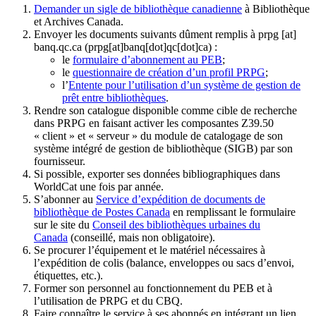
Demander un sigle de bibliothèque canadienne
à Bibliothèque
et Archives Canada.
Envoyer les documents suivants dûment remplis à
prpg
[at]
banq.qc.ca
(prpg[at]banq[dot]qc[dot]ca)
:
le
formulaire d’abonnement au PEB
;
le
questionnaire de création d’un profil PRPG
;
l’
Entente pour l’utilisation d’un système de gestion de
prêt entre bibliothèques
.
Rendre son catalogue disponible comme cible de recherche
dans PRPG en faisant activer les composantes Z39.50
« client » et « serveur » du module de catalogage de son
système intégré de gestion de bibliothèque (SIGB) par son
fournisseur
.
Si possible, exporter ses données bibliographiques dans
WorldCat une fois par année.
S’abonner au
Service d’expédition de documents de
bibliothèque de Postes Canada
en remplissant le formulaire
sur le site du
Conseil des bibliothèques urbaines du
Canada
(conseillé, mais non obligatoire).
Se procurer l’équipement et le matériel nécessaires à
l’expédition de colis (balance, enveloppes ou sacs d’envoi,
étiquettes, etc.).
Former son personnel au fonctionnement du PEB et à
l’utilisation de PRPG et du CBQ.
Faire connaître le service à ses abonnés en intégrant un lien