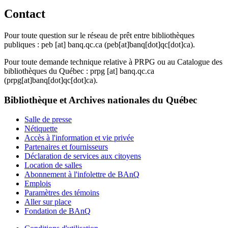
Contact
Pour toute question sur le réseau de prêt entre bibliothèques
publiques :
peb
[at]
banq.qc.ca
(peb[at]banq[dot]qc[dot]ca)
.
Pour toute demande technique relative à PRPG ou au Catalogue des
bibliothèques du Québec :
prpg
[at]
banq.qc.ca
(prpg[at]banq[dot]qc[dot]ca)
.
Bibliothèque et Archives nationales du Québec
Salle de presse
Nétiquette
Accès à l'information et vie privée
Partenaires et fournisseurs
Déclaration de services aux citoyens
Location de salles
Abonnement à l'infolettre de BAnQ
Emplois
Paramètres des témoins
Aller sur place
Fondation de BAnQ