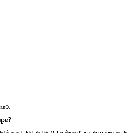
 BAnQ.
upe?
r le l'équipe du PEB de BAnQ. Les étapes d’inscription dépendent du