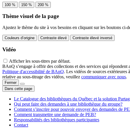
100 %
150 %
200 %
Thème visuel de la page
Ajustez le thème du site à vos besoins en cliquant sur les boutons ci-d
Couleurs d’origine
Contraste élevé
Contraste élevé inversé
Vidéo
Afficher les sous-titres par défaut.
BAnQ s’engage à offrir des collections et des services qui répondent 
Politique d'accessibilité de BAnQ
. Les vidéos de sources extérieures 
relative au sous-titrage des vidéos, veuillez
communiquer avec nous
.
Fermer
Dans cette page
Le Catalogue des bibliothèques du Québec et la solution Parta
Qui peut faire des demandes à une bibliothèque du groupe?
Comment s’inscrire pour pouvoir envoyer des demandes de P
Comment transmettre une demande de PEB?
Responsabilités des bibliothèques participantes
Contact