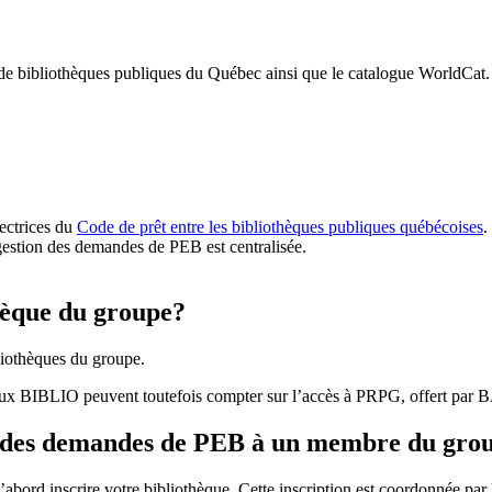
 de bibliothèques publiques du Québec ainsi que le catalogue WorldCat.
rectrices du
Code de prêt entre les bibliothèques publiques québécoises
.
gestion des demandes de PEB est centralisée.
hèque du groupe?
iothèques du groupe.
aux BIBLIO peuvent toutefois compter sur l’accès à PRPG, offert par
r des demandes de PEB à un membre du gro
bord inscrire votre bibliothèque. Cette inscription est coordonnée pa