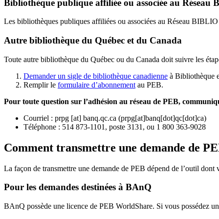
Bibliothèque publique affiliée ou associée au Résea
Les bibliothèques publiques affiliées ou associées au Réseau BIBLI
Autre bibliothèque du Québec et du Canada
Toute autre bibliothèque du Québec ou du Canada doit suivre les étap
Demander un sigle de bibliothèque canadienne
à Bibliothèque 
Remplir le
f
ormulaire d’abonnement
au PEB.
Pour toute question sur l’adhésion au réseau de PEB,
communique
Courriel
:
prpg
[at]
banq.qc.ca
(
prpg[at]banq[dot]qc[dot]ca
)
Téléphone : 514 873-1101, poste 3131, ou 1 800 363-9028
Comment transmettre une demande de P
La façon de transmettre une demande de PEB dépend de l’outil dont vo
Pour les demandes destinées à BAnQ
BAnQ possède une licence de PEB WorldShare. Si vous possédez une l