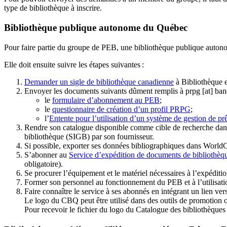
type de bibliothèque à inscrire.
Bibliothèque publique autonome du Québec
Pour faire partie du groupe de PEB, une bibliothèque publique auton
Elle doit ensuite suivre les étapes suivantes
:
Demander un sigle de bibliothèque canadienne
à Bibliothèque 
Envoyer les documents suivants dûment remplis à
prpg
[at]
ban
le
formulaire d’abonnement au PEB
;
le
questionnaire de création d’un profil PRPG
;
l’
Entente pour l’utilisation d’un système de gestion de prê
Rendre son catalogue disponible comme cible de recherche dans
bibliothèque (SIGB) par son fournisseur
.
Si possible, exporter ses données bibliographiques dans WorldC
S’abonner au
Service d’expédition de documents de bibliothèq
obligatoire).
Se procurer l’équipement et le matériel nécessaires à l’expéditio
Former son personnel au fonctionnement du PEB et à l’utilis
Faire connaître le service à ses abonnés en intégrant un lien vers
Le logo du CBQ peut être utilisé dans des outils de promotion o
Pour recevoir le fichier du logo du Catalogue des bibliothèque