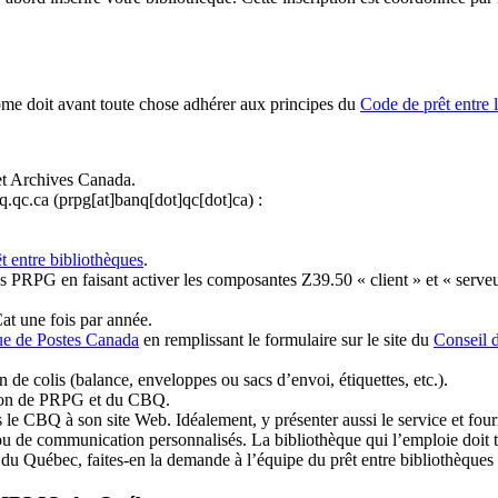
ome doit avant toute chose adhérer aux principes du
Code de prêt entre 
et Archives Canada.
q.qc.ca
(prpg[at]banq[dot]qc[dot]ca)
:
t entre bibliothèques
.
 PRPG en faisant activer les composantes Z39.50 « client » et « serveu
at une fois par année.
ue de Postes Canada
en remplissant le formulaire sur le site du
Conseil 
n de colis (balance, enveloppes ou sacs d’envoi, étiquettes, etc.).
ation de PRPG et du CBQ.
 le CBQ à son site Web. Idéalement, y présenter aussi le service et fourni
u de communication personnalisés. La bibliothèque qui l’emploie doit tou
s du Québec, faites-en la demande à l’équipe du prêt entre bibliothèqu