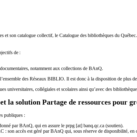
 et son catalogue collectif, le Catalogue des bibliothèques du Québec.
jectifs de
:
ces documentaires, notamment aux collections de BAnQ.
l
’
ensemble des R
é
seaux BIBLIO. Il est donc
à
la disposition de plus d
ues universitaires, collégiales et scolaires ainsi qu’avec des bibliothè
et la solution Partage de ressources pour g
es publiques :
rdonné par BAnQ, qui en assure le
prpg
[at]
banq.qc.ca
(soutien)
.
 son accès est géré par BAnQ qui, sous réserve de disponibilité, en off