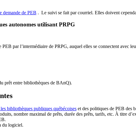
de demande de PEB
.
Le suivi se fait par courriel.
Elles doivent cependan
ques autonomes utilisant PRPG
EB par l’intermédiaire de PRPG, auquel elles se connectent avec leur i
u prêt entre bibliothèques de BAnQ)
.
antes
 les bibliothèques publiques québécoises
et des politiques de PEB des b
duits, nombre maximal de prêts, durée des prêts, tarifs, etc. À titre d’
EB.
n du logiciel.