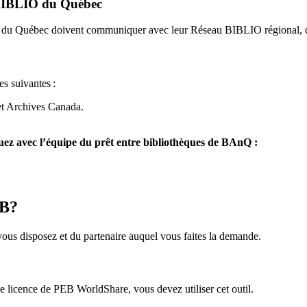
u BIBLIO du Québec
O du Québec doivent communiquer avec leur Réseau BIBLIO régional, q
es suivantes
:
et Archives Canada.
z avec l’équipe du prêt entre bibliothèques de BAnQ :
EB?
us disposez et du partenaire auquel vous faites la demande.
icence de PEB WorldShare, vous devez utiliser cet outil.