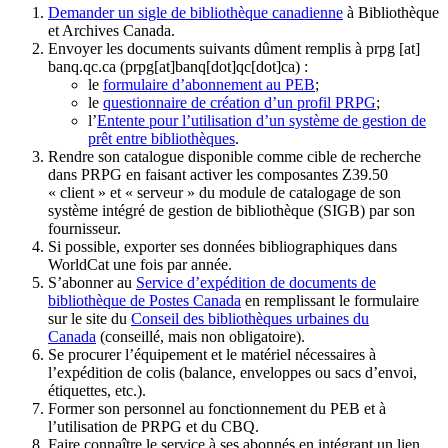
Demander un sigle de bibliothèque canadienne
à Bibliothèque
et Archives Canada.
Envoyer les documents suivants dûment remplis à
prpg
[at]
banq.qc.ca
(prpg[at]banq[dot]qc[dot]ca)
:
le
formulaire d’abonnement au PEB
;
le
questionnaire de création d’un profil PRPG
;
l’
Entente pour l’utilisation d’un système de gestion de
prêt entre bibliothèques
.
Rendre son catalogue disponible comme cible de recherche
dans PRPG en faisant activer les composantes Z39.50
« client » et « serveur » du module de catalogage de son
système intégré de gestion de bibliothèque (SIGB) par son
fournisseur
.
Si possible, exporter ses données bibliographiques dans
WorldCat une fois par année.
S’abonner au
Service d’expédition de documents de
bibliothèque de Postes Canada
en remplissant le formulaire
sur le site du
Conseil des bibliothèques urbaines du
Canada
(conseillé, mais non obligatoire).
Se procurer l’équipement et le matériel nécessaires à
l’expédition de colis (balance, enveloppes ou sacs d’envoi,
étiquettes, etc.).
Former son personnel au fonctionnement du PEB et à
l’utilisation de PRPG et du CBQ.
Faire connaître le service à ses abonnés en intégrant un lien