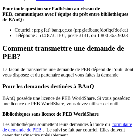
Pour toute question sur l’adhésion au réseau de
PEB,
communiquez avec l’équipe du prêt entre bibliothèques
de BAnQ :
Courriel
:
prpg
[at]
banq.qc.ca
(
prpg[at]banq[dot]qc[dot]ca
)
Téléphone : 514 873-1101, poste 3131, ou 1 800 363-9028
Comment transmettre une demande de
PEB?
La façon de transmettre une demande de PEB dépend de l’outil dont
vous disposez et du partenaire auquel vous faites la demande.
Pour les demandes destinées à BAnQ
BAnQ possède une licence de PEB WorldShare. Si vous possédez
une licence de PEB WorldShare, vous devez utiliser cet outil.
Bibliothèques sans licence de PEB WorldShare
Les bibliothèques soumettent leurs demandes à l’aide du
formulaire
de demande de PEB
.
Le suivi se fait par courriel.
Elles doivent
cependant s'inscrire préalablement.