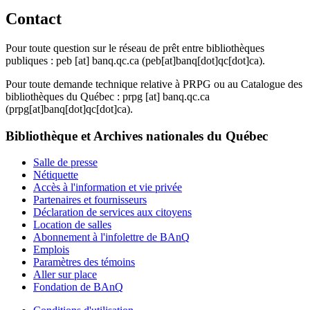
Contact
Pour toute question sur le réseau de prêt entre bibliothèques
publiques :
peb
[at]
banq.qc.ca
(peb[at]banq[dot]qc[dot]ca)
.
Pour toute demande technique relative à PRPG ou au Catalogue des
bibliothèques du Québec :
prpg
[at]
banq.qc.ca
(prpg[at]banq[dot]qc[dot]ca)
.
Bibliothèque et Archives nationales du Québec
Salle de presse
Nétiquette
Accès à l'information et vie privée
Partenaires et fournisseurs
Déclaration de services aux citoyens
Location de salles
Abonnement à l'infolettre de BAnQ
Emplois
Paramètres des témoins
Aller sur place
Fondation de BAnQ