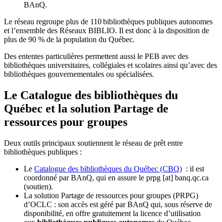
BAnQ.
Le réseau regroupe plus de 110
biblioth
è
ques publiques autonomes
et l
’
ensemble des R
é
seaux BIBLIO. Il est donc
à
la disposition de
plus de 90 % de la population du Qu
é
bec.
Des ententes particulières permettent aussi le PEB avec des
bibliothèques universitaires, collégiales et scolaires ainsi qu’avec des
bibliothèques gouvernementales ou spécialisées.
Le Catalogue des bibliothèques du
Québec et la solution Partage de
ressources pour groupes
Deux outils principaux soutiennent le réseau de prêt entre
bibliothèques publiques :
Le
Catalogue des bibliothèques du Québec (CBQ)
: il est
coordonné par BAnQ, qui en assure le
prpg
[at]
banq.qc.ca
(soutien)
.
La solution Partage de ressources pour groupes (PRPG)
d’OCLC : son accès est géré par BAnQ qui, sous réserve de
disponibilité, en offre gratuitement la licence d’utilisation