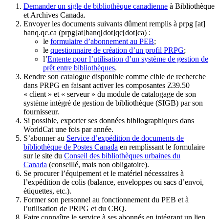
Demander un sigle de bibliothèque canadienne
à Bibliothèque
et Archives Canada.
Envoyer les documents suivants dûment remplis à
prpg
[at]
banq.qc.ca
(prpg[at]banq[dot]qc[dot]ca)
:
le
formulaire d’abonnement au PEB
;
le
questionnaire de création d’un profil PRPG
;
l’
Entente pour l’utilisation d’un système de gestion de
prêt entre bibliothèques
.
Rendre son catalogue disponible comme cible de recherche
dans PRPG en faisant activer les composantes Z39.50
« client » et « serveur » du module de catalogage de son
système intégré de gestion de bibliothèque (SIGB) par son
fournisseur
.
Si possible, exporter ses données bibliographiques dans
WorldCat une fois par année.
S’abonner au
Service d’expédition de documents de
bibliothèque de Postes Canada
en remplissant le formulaire
sur le site du
Conseil des bibliothèques urbaines du
Canada
(conseillé, mais non obligatoire).
Se procurer l’équipement et le matériel nécessaires à
l’expédition de colis (balance, enveloppes ou sacs d’envoi,
étiquettes, etc.).
Former son personnel au fonctionnement du PEB et à
l’utilisation de PRPG et du CBQ.
Faire connaître le service à ses abonnés en intégrant un lien