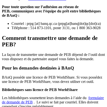
Pour toute question sur l’adhésion au réseau de
PEB,
communiquez avec l’équipe du prêt entre bibliothèques
de BAnQ :
Courriel
:
prpg
[at]
banq.qc.ca
(
prpg[at]banq[dot]qc[dot]ca
)
Téléphone : 514 873-1101, poste 3131, ou 1 800 363-9028
Comment transmettre une demande de
PEB?
La façon de transmettre une demande de PEB dépend de l’outil dont
vous disposez et du partenaire auquel vous faites la demande.
Pour les demandes destinées à BAnQ
BAnQ possède une licence de PEB WorldShare. Si vous possédez
une licence de PEB WorldShare, vous devez utiliser cet outil.
Bibliothèques sans licence de PEB WorldShare
Les bibliothèques soumettent leurs demandes à l’aide du
formulaire
de demande de PEB
.
Le suivi se fait par courriel.
Elles doivent
cependant s'inscrire préalablement.