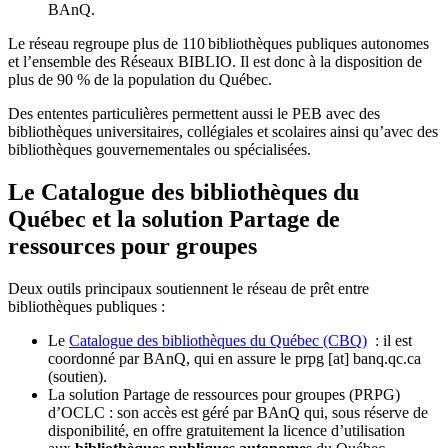
BAnQ.
Le réseau regroupe plus de 110
biblioth
è
ques publiques autonomes
et l
’
ensemble des R
é
seaux BIBLIO. Il est donc
à
la disposition de
plus de 90 % de la population du Qu
é
bec.
Des ententes particulières permettent aussi le PEB avec des
bibliothèques universitaires, collégiales et scolaires ainsi qu’avec des
bibliothèques gouvernementales ou spécialisées.
Le Catalogue des bibliothèques du
Québec et la solution Partage de
ressources pour groupes
Deux outils principaux soutiennent le réseau de prêt entre
bibliothèques publiques :
Le
Catalogue des bibliothèques du Québec (CBQ)
: il est
coordonné par BAnQ, qui en assure le
prpg
[at]
banq.qc.ca
(soutien)
.
La solution Partage de ressources pour groupes (PRPG)
d’OCLC : son accès est géré par BAnQ qui, sous réserve de
disponibilité, en offre gratuitement la licence d’utilisation