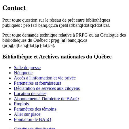
Contact
Pour toute question sur le réseau de prêt entre bibliothèques
publiques :
peb
[at]
banq.qc.ca
(peb[at]banq[dot]qc[dot]ca)
.
Pour toute demande technique relative à PRPG ou au Catalogue des
bibliothèques du Québec :
prpg
[at]
banq.qc.ca
(prpg[at]banq[dot]qc[dot]ca)
.
Bibliothèque et Archives nationales du Québec
Salle de presse
Nétiquette
Accès à l'information et vie privée
Partenaires et fournisseurs
Déclaration de services aux citoyens
Location de salles
Abonnement à l'infolettre de BAnQ
Emplois
Paramètres des témoins
Aller sur place
Fondation de BAnQ