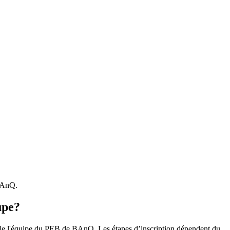
 BAnQ.
upe?
r le l'équipe du PEB de BAnQ. Les étapes d’inscription dépendent du