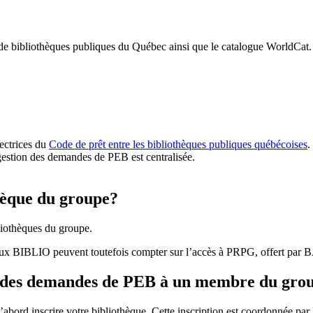
 de bibliothèques publiques du Québec ainsi que le catalogue WorldCat.
rectrices du
Code de prêt entre les bibliothèques publiques québécoises
.
gestion des demandes de PEB est centralisée.
hèque du groupe?
iothèques du groupe.
aux BIBLIO peuvent toutefois compter sur l’accès à PRPG, offert par
r des demandes de PEB à un membre du gro
bord inscrire votre bibliothèque. Cette inscription est coordonnée pa