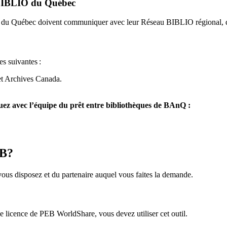
u BIBLIO du Québec
O du Québec doivent communiquer avec leur Réseau BIBLIO régional, q
es suivantes
:
et Archives Canada.
z avec l’équipe du prêt entre bibliothèques de BAnQ :
EB?
us disposez et du partenaire auquel vous faites la demande.
icence de PEB WorldShare, vous devez utiliser cet outil.