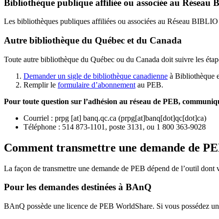
Bibliothèque publique affiliée ou associée au Résea
Les bibliothèques publiques affiliées ou associées au Réseau BIBLI
Autre bibliothèque du Québec et du Canada
Toute autre bibliothèque du Québec ou du Canada doit suivre les étap
Demander un sigle de bibliothèque canadienne
à Bibliothèque 
Remplir le
f
ormulaire d’abonnement
au PEB.
Pour toute question sur l’adhésion au réseau de PEB,
communique
Courriel
:
prpg
[at]
banq.qc.ca
(
prpg[at]banq[dot]qc[dot]ca
)
Téléphone : 514 873-1101, poste 3131, ou 1 800 363-9028
Comment transmettre une demande de P
La façon de transmettre une demande de PEB dépend de l’outil dont vo
Pour les demandes destinées à BAnQ
BAnQ possède une licence de PEB WorldShare. Si vous possédez une l