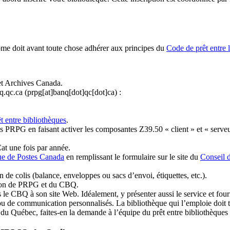
ome doit avant toute chose adhérer aux principes du
Code de prêt entre 
et Archives Canada.
q.qc.ca
(prpg[at]banq[dot]qc[dot]ca)
:
t entre bibliothèques
.
 PRPG en faisant activer les composantes Z39.50 « client » et « serveu
at une fois par année.
ue de Postes Canada
en remplissant le formulaire sur le site du
Conseil 
n de colis (balance, enveloppes ou sacs d’envoi, étiquettes, etc.).
ation de PRPG et du CBQ.
 le CBQ à son site Web. Idéalement, y présenter aussi le service et fourni
u de communication personnalisés. La bibliothèque qui l’emploie doit tou
s du Québec, faites-en la demande à l’équipe du prêt entre bibliothèqu