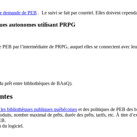
de demande de PEB
.
Le suivi se fait par courriel.
Elles doivent cependan
ques autonomes utilisant PRPG
EB par l’intermédiaire de PRPG, auquel elles se connectent avec leur i
u prêt entre bibliothèques de BAnQ)
.
antes
 les bibliothèques publiques québécoises
et des politiques de PEB des b
duits, nombre maximal de prêts, durée des prêts, tarifs, etc. À titre d’
EB.
n du logiciel.