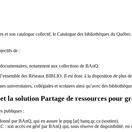
 et son catalogue collectif, le Catalogue des bibliothèques du Québec.
jectifs de
:
ces documentaires, notamment aux collections de BAnQ.
l
’
ensemble des R
é
seaux BIBLIO. Il est donc
à
la disposition de plus d
ues universitaires, collégiales et scolaires ainsi qu’avec des bibliothè
et la solution Partage de ressources pour g
es publiques :
rdonné par BAnQ, qui en assure le
prpg
[at]
banq.qc.ca
(soutien)
.
 son accès est géré par BAnQ qui, sous réserve de disponibilité, en off