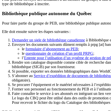
type de bibliothèque à inscrire.
Bibliothèque publique autonome du Québec
Pour faire partie du groupe de PEB, une bibliothèque publique auton
Elle doit ensuite suivre les étapes suivantes
:
Demander un sigle de bibliothèque canadienne
à Bibliothèque 
Envoyer les documents suivants dûment remplis à
prpg
[at]
ban
le
formulaire d’abonnement au PEB
;
le
questionnaire de création d’un profil PRPG
;
l’
Entente pour l’utilisation d’un système de gestion de prê
Rendre son catalogue disponible comme cible de recherche dans
bibliothèque (SIGB) par son fournisseur
.
Si possible, exporter ses données bibliographiques dans WorldC
S’abonner au
Service d’expédition de documents de bibliothèq
obligatoire).
Se procurer l’équipement et le matériel nécessaires à l’expéditio
Former son personnel au fonctionnement du PEB et à l’utilis
Faire connaître le service à ses abonnés en intégrant un lien vers
Le logo du CBQ peut être utilisé dans des outils de promotion o
Pour recevoir le fichier du logo du Catalogue des bibliothèque