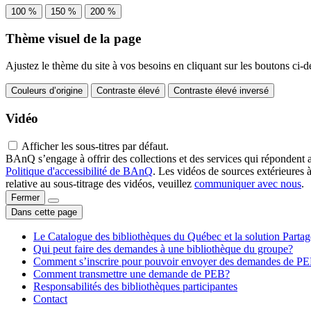
100 %
150 %
200 %
Thème visuel de la page
Ajustez le thème du site à vos besoins en cliquant sur les boutons ci-d
Couleurs d’origine
Contraste élevé
Contraste élevé inversé
Vidéo
Afficher les sous-titres par défaut.
BAnQ s’engage à offrir des collections et des services qui répondent 
Politique d'accessibilité de BAnQ
. Les vidéos de sources extérieures 
relative au sous-titrage des vidéos, veuillez
communiquer avec nous
.
Fermer
Dans cette page
Le Catalogue des bibliothèques du Québec et la solution Parta
Qui peut faire des demandes à une bibliothèque du groupe?
Comment s’inscrire pour pouvoir envoyer des demandes de P
Comment transmettre une demande de PEB?
Responsabilités des bibliothèques participantes
Contact