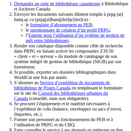
Demander un sigle de bibliothèque canadienne
à Bibliothèque
et Archives Canada.
Envoyer les documents suivants dûment remplis à
prpg
[at]
banq.qc.ca
(prpg[at]banq[dot]qc[dot]ca)
:
le
formulaire d’abonnement au PEB
;
le
questionnaire de création d’un profil PRPG
;
l’
Entente pour l’utilisation d’un système de gestion de
prêt entre bibliothèques
.
Rendre son catalogue disponible comme cible de recherche
dans PRPG en faisant activer les composantes Z39.50
« client » et « serveur » du module de catalogage de son
système intégré de gestion de bibliothèque (SIGB) par son
fournisseur
.
Si possible, exporter ses données bibliographiques dans
WorldCat une fois par année.
S’abonner au
Service d’expédition de documents de
bibliothèque de Postes Canada
en remplissant le formulaire
sur le site du
Conseil des bibliothèques urbaines du
Canada
(conseillé, mais non obligatoire).
Se procurer l’équipement et le matériel nécessaires à
l’expédition de colis (balance, enveloppes ou sacs d’envoi,
étiquettes, etc.).
Former son personnel au fonctionnement du PEB et à
l’utilisation de PRPG et du CBQ.
Faire connaître le service à ses abonnés en intégrant un lien