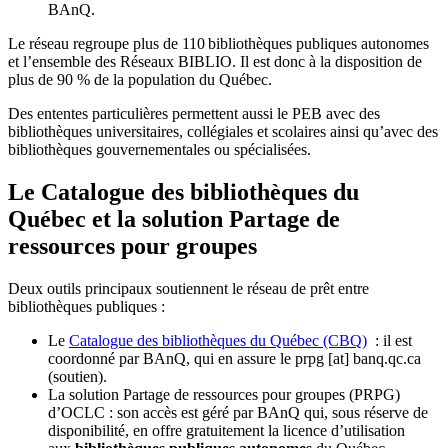
BAnQ.
Le réseau regroupe plus de 110
biblioth
è
ques publiques autonomes
et l
’
ensemble des R
é
seaux BIBLIO. Il est donc
à
la disposition de
plus de 90 % de la population du Qu
é
bec.
Des ententes particulières permettent aussi le PEB avec des
bibliothèques universitaires, collégiales et scolaires ainsi qu’avec des
bibliothèques gouvernementales ou spécialisées.
Le Catalogue des bibliothèques du
Québec et la solution Partage de
ressources pour groupes
Deux outils principaux soutiennent le réseau de prêt entre
bibliothèques publiques :
Le
Catalogue des bibliothèques du Québec (CBQ)
: il est
coordonné par BAnQ, qui en assure le
prpg
[at]
banq.qc.ca
(soutien)
.
La solution Partage de ressources pour groupes (PRPG)
d’OCLC : son accès est géré par BAnQ qui, sous réserve de
disponibilité, en offre gratuitement la licence d’utilisation