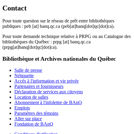
Contact
Pour toute question sur le réseau de prêt entre bibliothèques
publiques :
peb
[at]
banq.qc.ca
(peb[at]banq[dot]qc[dot]ca)
.
Pour toute demande technique relative à PRPG ou au Catalogue des
bibliothèques du Québec :
prpg
[at]
banq.qc.ca
(prpg[at]banq[dot]qc[dot]ca)
.
Bibliothèque et Archives nationales du Québec
Salle de presse
Nétiquette
Accès à l'information et vie privée
Partenaires et fournisseurs
Déclaration de services aux citoyens
Location de salles
Abonnement à l'infolettre de BAnQ
Emplois
Paramètres des témoins
Aller sur place
Fondation de BAnQ