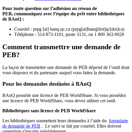
Pour toute question sur l’adhésion au réseau de
PEB,
communiquez avec l’équipe du prêt entre bibliothèques
de BAnQ :
Courriel
:
prpg
[at]
banq.qc.ca
(
prpg[at]banq[dot]qc[dot]ca
)
Téléphone : 514 873-1101, poste 3131, ou 1 800 363-9028
Comment transmettre une demande de
PEB?
La façon de transmettre une demande de PEB dépend de l’outil dont
vous disposez et du partenaire auquel vous faites la demande.
Pour les demandes destinées à BAnQ
BAnQ possède une licence de PEB WorldShare. Si vous possédez
une licence de PEB WorldShare, vous devez utiliser cet outil.
Bibliothèques sans licence de PEB WorldShare
Les bibliothèques soumettent leurs demandes à l’aide du
formulaire
de demande de PEB
.
Le suivi se fait par courriel.
Elles doivent
cependant s'inscrire préalablement.