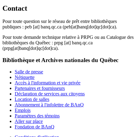
Contact
Pour toute question sur le réseau de prêt entre bibliothèques
publiques :
peb
[at]
banq.qc.ca
(peb[at]banq[dot]qc[dot]ca)
.
Pour toute demande technique relative à PRPG ou au Catalogue des
bibliothèques du Québec :
prpg
[at]
banq.qc.ca
(prpg[at]banq[dot]qc[dot]ca)
.
Bibliothèque et Archives nationales du Québec
Salle de presse
Nétiquette
Accès à l'information et vie privée
Partenaires et fournisseurs
Déclaration de services aux citoyens
Location de salles
Abonnement à l'infolettre de BAnQ
Emplois
Paramètres des témoins
Aller sur place
Fondation de BAnQ