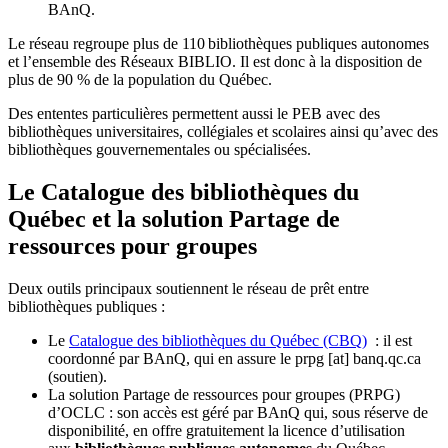
BAnQ.
Le réseau regroupe plus de 110
biblioth
è
ques publiques autonomes
et l
’
ensemble des R
é
seaux BIBLIO. Il est donc
à
la disposition de
plus de 90 % de la population du Qu
é
bec.
Des ententes particulières permettent aussi le PEB avec des
bibliothèques universitaires, collégiales et scolaires ainsi qu’avec des
bibliothèques gouvernementales ou spécialisées.
Le Catalogue des bibliothèques du
Québec et la solution Partage de
ressources pour groupes
Deux outils principaux soutiennent le réseau de prêt entre
bibliothèques publiques :
Le
Catalogue des bibliothèques du Québec (CBQ)
: il est
coordonné par BAnQ, qui en assure le
prpg
[at]
banq.qc.ca
(soutien)
.
La solution Partage de ressources pour groupes (PRPG)
d’OCLC : son accès est géré par BAnQ qui, sous réserve de
disponibilité, en offre gratuitement la licence d’utilisation