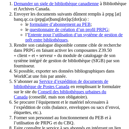
Demander un sigle de bibliothèque canadienne
à Bibliothèque
et Archives Canada.
Envoyer les documents suivants dûment remplis à
prpg
[at]
banq.qc.ca
(prpg[at]banq[dot]qc[dot]ca)
:
le
formulaire d’abonnement au PEB
;
le
questionnaire de création d’un profil PRPG
;
l’
Entente pour l’utilisation d’un système de gestion de
prêt entre bibliothèques
.
Rendre son catalogue disponible comme cible de recherche
dans PRPG en faisant activer les composantes Z39.50
« client » et « serveur » du module de catalogage de son
système intégré de gestion de bibliothèque (SIGB) par son
fournisseur
.
Si possible, exporter ses données bibliographiques dans
WorldCat une fois par année.
S’abonner au
Service d’expédition de documents de
bibliothèque de Postes Canada
en remplissant le formulaire
sur le site du
Conseil des bibliothèques urbaines du
Canada
(conseillé, mais non obligatoire).
Se procurer l’équipement et le matériel nécessaires à
l’expédition de colis (balance, enveloppes ou sacs d’envoi,
étiquettes, etc.).
Former son personnel au fonctionnement du PEB et à
l’utilisation de PRPG et du CBQ.
Faire connaître le service à ses abonnés en intégrant un lien