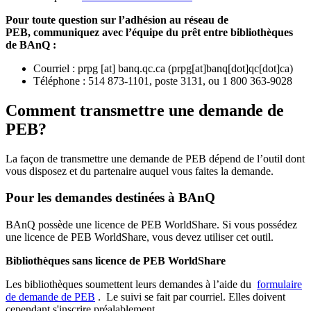
Pour toute question sur l’adhésion au réseau de
PEB,
communiquez avec l’équipe du prêt entre bibliothèques
de BAnQ :
Courriel
:
prpg
[at]
banq.qc.ca
(
prpg[at]banq[dot]qc[dot]ca
)
Téléphone : 514 873-1101, poste 3131, ou 1 800 363-9028
Comment transmettre une demande de
PEB?
La façon de transmettre une demande de PEB dépend de l’outil dont
vous disposez et du partenaire auquel vous faites la demande.
Pour les demandes destinées à BAnQ
BAnQ possède une licence de PEB WorldShare. Si vous possédez
une licence de PEB WorldShare, vous devez utiliser cet outil.
Bibliothèques sans licence de PEB WorldShare
Les bibliothèques soumettent leurs demandes à l’aide du
formulaire
de demande de PEB
.
Le suivi se fait par courriel.
Elles doivent
cependant s'inscrire préalablement.