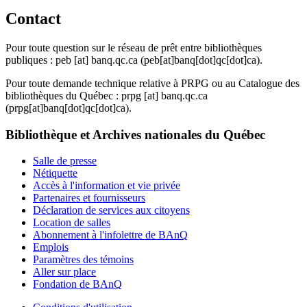
Contact
Pour toute question sur le réseau de prêt entre bibliothèques
publiques :
peb
[at]
banq.qc.ca
(peb[at]banq[dot]qc[dot]ca)
.
Pour toute demande technique relative à PRPG ou au Catalogue des
bibliothèques du Québec :
prpg
[at]
banq.qc.ca
(prpg[at]banq[dot]qc[dot]ca)
.
Bibliothèque et Archives nationales du Québec
Salle de presse
Nétiquette
Accès à l'information et vie privée
Partenaires et fournisseurs
Déclaration de services aux citoyens
Location de salles
Abonnement à l'infolettre de BAnQ
Emplois
Paramètres des témoins
Aller sur place
Fondation de BAnQ