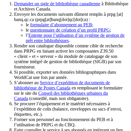
Demander un sigle de bibliothèque canadienne
à Bibliothèque
et Archives Canada.
Envoyer les documents suivants dûment remplis à
prpg
[at]
banq.qc.ca
(prpg[at]banq[dot]qc[dot]ca)
:
le
formulaire d’abonnement au PEB
;
le
questionnaire de création d’un profil PRPG
;
l’
Entente pour l’utilisation d’un système de gestion de
prêt entre bibliothèques
.
Rendre son catalogue disponible comme cible de recherche
dans PRPG en faisant activer les composantes Z39.50
« client » et « serveur » du module de catalogage de son
système intégré de gestion de bibliothèque (SIGB) par son
fournisseur
.
Si possible, exporter ses données bibliographiques dans
WorldCat une fois par année.
S’abonner au
Service d’expédition de documents de
bibliothèque de Postes Canada
en remplissant le formulaire
sur le site du
Conseil des bibliothèques urbaines du
Canada
(conseillé, mais non obligatoire).
Se procurer l’équipement et le matériel nécessaires à
l’expédition de colis (balance, enveloppes ou sacs d’envoi,
étiquettes, etc.).
Former son personnel au fonctionnement du PEB et à
l’utilisation de PRPG et du CBQ.
Faire connaître le service à ses abonnés en intégrant un lien