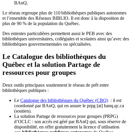
BAnQ.
Le réseau regroupe plus de 110
biblioth
è
ques publiques autonomes
et l
’
ensemble des R
é
seaux BIBLIO. Il est donc
à
la disposition de
plus de 90 % de la population du Qu
é
bec.
Des ententes particulières permettent aussi le PEB avec des
bibliothèques universitaires, collégiales et scolaires ainsi qu’avec des
bibliothèques gouvernementales ou spécialisées.
Le Catalogue des bibliothèques du
Québec et la solution Partage de
ressources pour groupes
Deux outils principaux soutiennent le réseau de prêt entre
bibliothèques publiques :
Le
Catalogue des bibliothèques du Québec (CBQ)
: il est
coordonné par BAnQ, qui en assure le
prpg
[at]
banq.qc.ca
(soutien)
.
La solution Partage de ressources pour groupes (PRPG)
d’OCLC : son accès est géré par BAnQ qui, sous réserve de
disponibilité, en offre gratuitement la licence d’utilisation