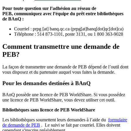
Pour toute question sur l’adhésion au réseau de
PEB,
communiquez avec l’équipe du prêt entre bibliothèques
de BAnQ :
Courriel
:
prpg
[at]
banq.qc.ca
(
prpg[at]banq[dot]qc[dot]ca
)
Téléphone : 514 873-1101, poste 3131, ou 1 800 363-9028
Comment transmettre une demande de
PEB?
La façon de transmettre une demande de PEB dépend de l’outil dont
vous disposez et du partenaire auquel vous faites la demande.
Pour les demandes destinées à BAnQ
BAnQ possède une licence de PEB WorldShare. Si vous possédez
une licence de PEB WorldShare, vous devez utiliser cet outil.
Bibliothèques sans licence de PEB WorldShare
Les bibliothèques soumettent leurs demandes à l’aide du
formulaire
de demande de PEB
.
Le suivi se fait par courriel.
Elles doivent
cependant s'inscrire préalablement.