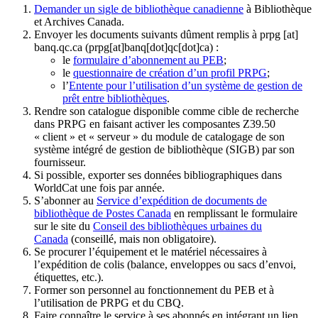
Demander un sigle de bibliothèque canadienne
à Bibliothèque
et Archives Canada.
Envoyer les documents suivants dûment remplis à
prpg
[at]
banq.qc.ca
(prpg[at]banq[dot]qc[dot]ca)
:
le
formulaire d’abonnement au PEB
;
le
questionnaire de création d’un profil PRPG
;
l’
Entente pour l’utilisation d’un système de gestion de
prêt entre bibliothèques
.
Rendre son catalogue disponible comme cible de recherche
dans PRPG en faisant activer les composantes Z39.50
« client » et « serveur » du module de catalogage de son
système intégré de gestion de bibliothèque (SIGB) par son
fournisseur
.
Si possible, exporter ses données bibliographiques dans
WorldCat une fois par année.
S’abonner au
Service d’expédition de documents de
bibliothèque de Postes Canada
en remplissant le formulaire
sur le site du
Conseil des bibliothèques urbaines du
Canada
(conseillé, mais non obligatoire).
Se procurer l’équipement et le matériel nécessaires à
l’expédition de colis (balance, enveloppes ou sacs d’envoi,
étiquettes, etc.).
Former son personnel au fonctionnement du PEB et à
l’utilisation de PRPG et du CBQ.
Faire connaître le service à ses abonnés en intégrant un lien