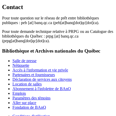
Contact
Pour toute question sur le réseau de prêt entre bibliothèques
publiques :
peb
[at]
banq.qc.ca
(peb[at]banq[dot]qc[dot]ca)
.
Pour toute demande technique relative à PRPG ou au Catalogue des
bibliothèques du Québec :
prpg
[at]
banq.qc.ca
(prpg[at]banq[dot]qc[dot]ca)
.
Bibliothèque et Archives nationales du Québec
Salle de presse
Nétiquette
Accès à l'information et vie privée
Partenaires et fournisseurs
Déclaration de services aux citoyens
Location de salles
Abonnement à l'infolettre de BAnQ
Emplois
Paramètres des témoins
Aller sur place
Fondation de BAnQ