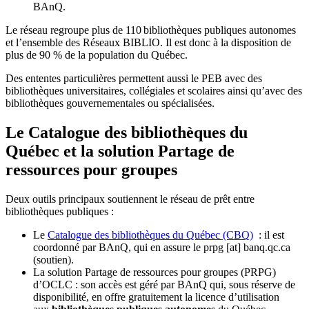
BAnQ.
Le réseau regroupe plus de 110
biblioth
è
ques publiques autonomes
et l
’
ensemble des R
é
seaux BIBLIO. Il est donc
à
la disposition de
plus de 90 % de la population du Qu
é
bec.
Des ententes particulières permettent aussi le PEB avec des
bibliothèques universitaires, collégiales et scolaires ainsi qu’avec des
bibliothèques gouvernementales ou spécialisées.
Le Catalogue des bibliothèques du
Québec et la solution Partage de
ressources pour groupes
Deux outils principaux soutiennent le réseau de prêt entre
bibliothèques publiques :
Le
Catalogue des bibliothèques du Québec (CBQ)
: il est
coordonné par BAnQ, qui en assure le
prpg
[at]
banq.qc.ca
(soutien)
.
La solution Partage de ressources pour groupes (PRPG)
d’OCLC : son accès est géré par BAnQ qui, sous réserve de
disponibilité, en offre gratuitement la licence d’utilisation