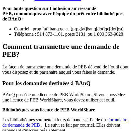
Pour toute question sur l’adhésion au réseau de
PEB,
communiquez avec l’équipe du prêt entre bibliothèques
de BAnQ :
Courriel
:
prpg
[at]
banq.qc.ca
(
prpg[at]banq[dot]qc[dot]ca
)
Téléphone : 514 873-1101, poste 3131, ou 1 800 363-9028
Comment transmettre une demande de
PEB?
La façon de transmettre une demande de PEB dépend de l’outil dont
vous disposez et du partenaire auquel vous faites la demande.
Pour les demandes destinées à BAnQ
BAnQ possède une licence de PEB WorldShare. Si vous possédez
une licence de PEB WorldShare, vous devez utiliser cet outil.
Bibliothèques sans licence de PEB WorldShare
Les bibliothèques soumettent leurs demandes à l’aide du
formulaire
de demande de PEB
.
Le suivi se fait par courriel.
Elles doivent
cependant s'inscrire préalablement.