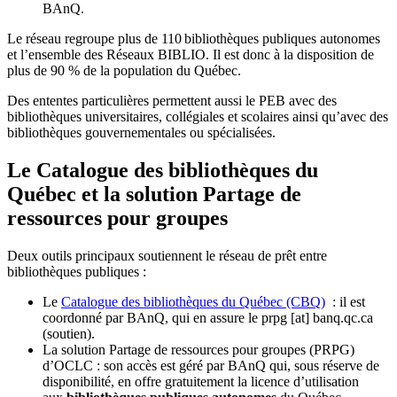
BAnQ.
Le réseau regroupe plus de 110
biblioth
è
ques publiques autonomes
et l
’
ensemble des R
é
seaux BIBLIO. Il est donc
à
la disposition de
plus de 90 % de la population du Qu
é
bec.
Des ententes particulières permettent aussi le PEB avec des
bibliothèques universitaires, collégiales et scolaires ainsi qu’avec des
bibliothèques gouvernementales ou spécialisées.
Le Catalogue des bibliothèques du
Québec et la solution Partage de
ressources pour groupes
Deux outils principaux soutiennent le réseau de prêt entre
bibliothèques publiques :
Le
Catalogue des bibliothèques du Québec (CBQ)
: il est
coordonné par BAnQ, qui en assure le
prpg
[at]
banq.qc.ca
(soutien)
.
La solution Partage de ressources pour groupes (PRPG)
d’OCLC : son accès est géré par BAnQ qui, sous réserve de
disponibilité, en offre gratuitement la licence d’utilisation