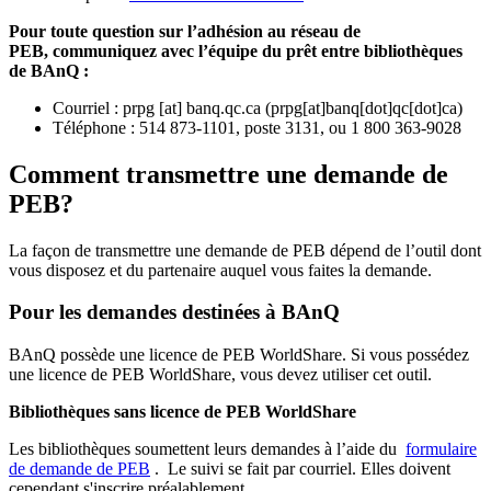
Pour toute question sur l’adhésion au réseau de
PEB,
communiquez avec l’équipe du prêt entre bibliothèques
de BAnQ :
Courriel
:
prpg
[at]
banq.qc.ca
(
prpg[at]banq[dot]qc[dot]ca
)
Téléphone : 514 873-1101, poste 3131, ou 1 800 363-9028
Comment transmettre une demande de
PEB?
La façon de transmettre une demande de PEB dépend de l’outil dont
vous disposez et du partenaire auquel vous faites la demande.
Pour les demandes destinées à BAnQ
BAnQ possède une licence de PEB WorldShare. Si vous possédez
une licence de PEB WorldShare, vous devez utiliser cet outil.
Bibliothèques sans licence de PEB WorldShare
Les bibliothèques soumettent leurs demandes à l’aide du
formulaire
de demande de PEB
.
Le suivi se fait par courriel.
Elles doivent
cependant s'inscrire préalablement.