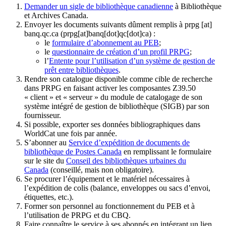
Demander un sigle de bibliothèque canadienne
à Bibliothèque
et Archives Canada.
Envoyer les documents suivants dûment remplis à
prpg
[at]
banq.qc.ca
(prpg[at]banq[dot]qc[dot]ca)
:
le
formulaire d’abonnement au PEB
;
le
questionnaire de création d’un profil PRPG
;
l’
Entente pour l’utilisation d’un système de gestion de
prêt entre bibliothèques
.
Rendre son catalogue disponible comme cible de recherche
dans PRPG en faisant activer les composantes Z39.50
« client » et « serveur » du module de catalogage de son
système intégré de gestion de bibliothèque (SIGB) par son
fournisseur
.
Si possible, exporter ses données bibliographiques dans
WorldCat une fois par année.
S’abonner au
Service d’expédition de documents de
bibliothèque de Postes Canada
en remplissant le formulaire
sur le site du
Conseil des bibliothèques urbaines du
Canada
(conseillé, mais non obligatoire).
Se procurer l’équipement et le matériel nécessaires à
l’expédition de colis (balance, enveloppes ou sacs d’envoi,
étiquettes, etc.).
Former son personnel au fonctionnement du PEB et à
l’utilisation de PRPG et du CBQ.
Faire connaître le service à ses abonnés en intégrant un lien