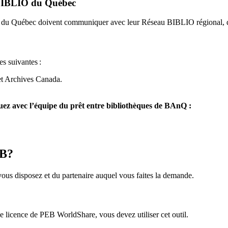
u BIBLIO du Québec
O du Québec doivent communiquer avec leur Réseau BIBLIO régional, q
es suivantes
:
et Archives Canada.
z avec l’équipe du prêt entre bibliothèques de BAnQ :
EB?
us disposez et du partenaire auquel vous faites la demande.
icence de PEB WorldShare, vous devez utiliser cet outil.