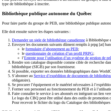
type de bibliothèque à inscrire.
Bibliothèque publique autonome du Québec
Pour faire partie du groupe de PEB, une bibliothèque publique auton
Elle doit ensuite suivre les étapes suivantes
:
Demander un sigle de bibliothèque canadienne
à Bibliothèque 
Envoyer les documents suivants dûment remplis à
prpg
[at]
ban
le
formulaire d’abonnement au PEB
;
le
questionnaire de création d’un profil PRPG
;
l’
Entente pour l’utilisation d’un système de gestion de prê
Rendre son catalogue disponible comme cible de recherche dans
bibliothèque (SIGB) par son fournisseur
.
Si possible, exporter ses données bibliographiques dans WorldC
S’abonner au
Service d’expédition de documents de bibliothèq
obligatoire).
Se procurer l’équipement et le matériel nécessaires à l’expéditio
Former son personnel au fonctionnement du PEB et à l’utilis
Faire connaître le service à ses abonnés en intégrant un lien vers
Le logo du CBQ peut être utilisé dans des outils de promotion o
Pour recevoir le fichier du logo du Catalogue des bibliothèque