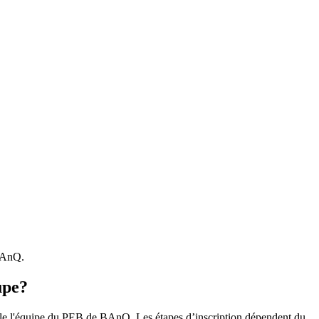
 BAnQ.
upe?
r le l'équipe du PEB de BAnQ. Les étapes d’inscription dépendent du