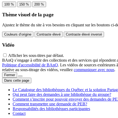
100 %
150 %
200 %
Thème visuel de la page
Ajustez le thème du site à vos besoins en cliquant sur les boutons ci-d
Couleurs d’origine
Contraste élevé
Contraste élevé inversé
Vidéo
Afficher les sous-titres par défaut.
BAnQ s’engage à offrir des collections et des services qui répondent 
Politique d'accessibilité de BAnQ
. Les vidéos de sources extérieures 
relative au sous-titrage des vidéos, veuillez
communiquer avec nous
.
Fermer
Dans cette page
Le Catalogue des bibliothèques du Québec et la solution Parta
Qui peut faire des demandes à une bibliothèque du groupe?
Comment s’inscrire pour pouvoir envoyer des demandes de P
Comment transmettre une demande de PEB?
Responsabilités des bibliothèques participantes
Contact