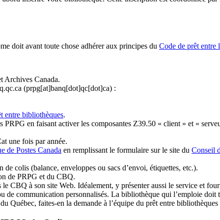
ome doit avant toute chose adhérer aux principes du
Code de prêt entre 
et Archives Canada.
q.qc.ca
(prpg[at]banq[dot]qc[dot]ca)
:
t entre bibliothèques
.
 PRPG en faisant activer les composantes Z39.50 « client » et « serveu
at une fois par année.
ue de Postes Canada
en remplissant le formulaire sur le site du
Conseil 
n de colis (balance, enveloppes ou sacs d’envoi, étiquettes, etc.).
ation de PRPG et du CBQ.
 le CBQ à son site Web. Idéalement, y présenter aussi le service et fourni
u de communication personnalisés. La bibliothèque qui l’emploie doit tou
s du Québec, faites-en la demande à l’équipe du prêt entre bibliothèqu