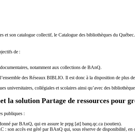
 et son catalogue collectif, le Catalogue des bibliothèques du Québec.
jectifs de
:
ces documentaires, notamment aux collections de BAnQ.
l
’
ensemble des R
é
seaux BIBLIO. Il est donc
à
la disposition de plus d
ues universitaires, collégiales et scolaires ainsi qu’avec des bibliothè
et la solution Partage de ressources pour g
es publiques :
rdonné par BAnQ, qui en assure le
prpg
[at]
banq.qc.ca
(soutien)
.
 son accès est géré par BAnQ qui, sous réserve de disponibilité, en off