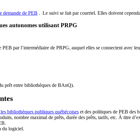
de demande de PEB
.
Le suivi se fait par courriel.
Elles doivent cependan
ques autonomes utilisant PRPG
EB par l’intermédiaire de PRPG, auquel elles se connectent avec leur i
u prêt entre bibliothèques de BAnQ)
.
antes
 les bibliothèques publiques québécoises
et des politiques de PEB des b
duits, nombre maximal de prêts, durée des prêts, tarifs, etc. À titre d’
EB.
n du logiciel.