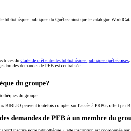
 de bibliothèques publiques du Québec ainsi que le catalogue WorldCat.
rectrices du
Code de prêt entre les bibliothèques publiques québécoises
.
gestion des demandes de PEB est centralisée.
hèque du groupe?
iothèques du groupe.
aux BIBLIO peuvent toutefois compter sur l’accès à PRPG, offert par
r des demandes de PEB à un membre du gro
bord inscrire votre bibliothèque. Cette inscription est coordonnée pa