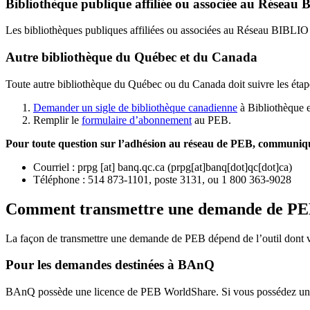
Bibliothèque publique affiliée ou associée au Résea
Les bibliothèques publiques affiliées ou associées au Réseau BIBLI
Autre bibliothèque du Québec et du Canada
Toute autre bibliothèque du Québec ou du Canada doit suivre les étap
Demander un sigle de bibliothèque canadienne
à Bibliothèque 
Remplir le
f
ormulaire d’abonnement
au PEB.
Pour toute question sur l’adhésion au réseau de PEB,
communique
Courriel
:
prpg
[at]
banq.qc.ca
(
prpg[at]banq[dot]qc[dot]ca
)
Téléphone : 514 873-1101, poste 3131, ou 1 800 363-9028
Comment transmettre une demande de P
La façon de transmettre une demande de PEB dépend de l’outil dont vo
Pour les demandes destinées à BAnQ
BAnQ possède une licence de PEB WorldShare. Si vous possédez une l