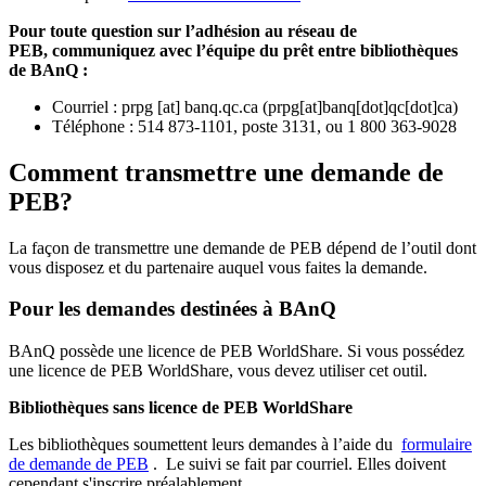
Pour toute question sur l’adhésion au réseau de
PEB,
communiquez avec l’équipe du prêt entre bibliothèques
de BAnQ :
Courriel
:
prpg
[at]
banq.qc.ca
(
prpg[at]banq[dot]qc[dot]ca
)
Téléphone : 514 873-1101, poste 3131, ou 1 800 363-9028
Comment transmettre une demande de
PEB?
La façon de transmettre une demande de PEB dépend de l’outil dont
vous disposez et du partenaire auquel vous faites la demande.
Pour les demandes destinées à BAnQ
BAnQ possède une licence de PEB WorldShare. Si vous possédez
une licence de PEB WorldShare, vous devez utiliser cet outil.
Bibliothèques sans licence de PEB WorldShare
Les bibliothèques soumettent leurs demandes à l’aide du
formulaire
de demande de PEB
.
Le suivi se fait par courriel.
Elles doivent
cependant s'inscrire préalablement.