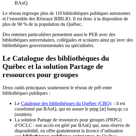
BAnQ.
Le réseau regroupe plus de 110
biblioth
è
ques publiques autonomes
et l
’
ensemble des R
é
seaux BIBLIO. Il est donc
à
la disposition de
plus de 90 % de la population du Qu
é
bec.
Des ententes particulières permettent aussi le PEB avec des
bibliothèques universitaires, collégiales et scolaires ainsi qu’avec des
bibliothèques gouvernementales ou spécialisées.
Le Catalogue des bibliothèques du
Québec et la solution Partage de
ressources pour groupes
Deux outils principaux soutiennent le réseau de prêt entre
bibliothèques publiques :
Le
Catalogue des bibliothèques du Québec (CBQ)
: il est
coordonné par BAnQ, qui en assure le
prpg
[at]
banq.qc.ca
(soutien)
.
La solution Partage de ressources pour groupes (PRPG)
d’OCLC : son accès est géré par BAnQ qui, sous réserve de
disponibilité, en offre gratuitement la licence d’utilisation