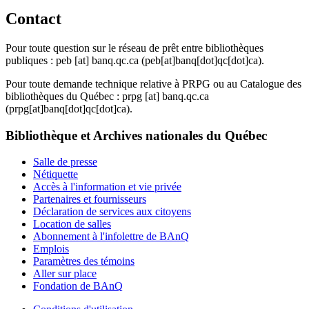
Contact
Pour toute question sur le réseau de prêt entre bibliothèques
publiques :
peb
[at]
banq.qc.ca
(peb[at]banq[dot]qc[dot]ca)
.
Pour toute demande technique relative à PRPG ou au Catalogue des
bibliothèques du Québec :
prpg
[at]
banq.qc.ca
(prpg[at]banq[dot]qc[dot]ca)
.
Bibliothèque et Archives nationales du Québec
Salle de presse
Nétiquette
Accès à l'information et vie privée
Partenaires et fournisseurs
Déclaration de services aux citoyens
Location de salles
Abonnement à l'infolettre de BAnQ
Emplois
Paramètres des témoins
Aller sur place
Fondation de BAnQ