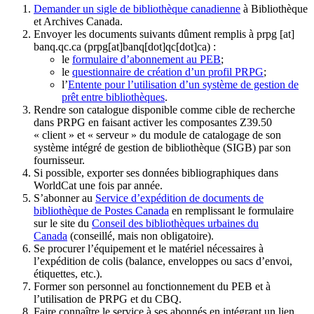
Demander un sigle de bibliothèque canadienne
à Bibliothèque
et Archives Canada.
Envoyer les documents suivants dûment remplis à
prpg
[at]
banq.qc.ca
(prpg[at]banq[dot]qc[dot]ca)
:
le
formulaire d’abonnement au PEB
;
le
questionnaire de création d’un profil PRPG
;
l’
Entente pour l’utilisation d’un système de gestion de
prêt entre bibliothèques
.
Rendre son catalogue disponible comme cible de recherche
dans PRPG en faisant activer les composantes Z39.50
« client » et « serveur » du module de catalogage de son
système intégré de gestion de bibliothèque (SIGB) par son
fournisseur
.
Si possible, exporter ses données bibliographiques dans
WorldCat une fois par année.
S’abonner au
Service d’expédition de documents de
bibliothèque de Postes Canada
en remplissant le formulaire
sur le site du
Conseil des bibliothèques urbaines du
Canada
(conseillé, mais non obligatoire).
Se procurer l’équipement et le matériel nécessaires à
l’expédition de colis (balance, enveloppes ou sacs d’envoi,
étiquettes, etc.).
Former son personnel au fonctionnement du PEB et à
l’utilisation de PRPG et du CBQ.
Faire connaître le service à ses abonnés en intégrant un lien