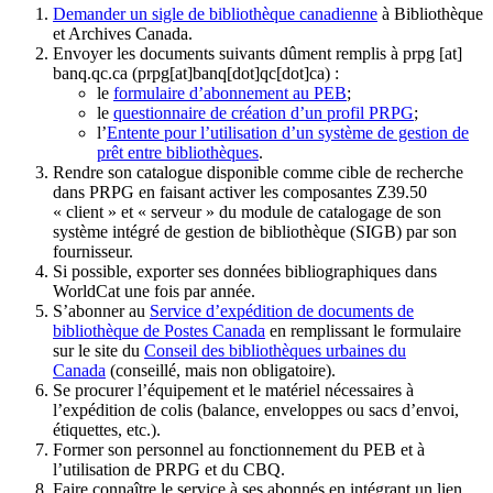
Demander un sigle de bibliothèque canadienne
à Bibliothèque
et Archives Canada.
Envoyer les documents suivants dûment remplis à
prpg
[at]
banq.qc.ca
(prpg[at]banq[dot]qc[dot]ca)
:
le
formulaire d’abonnement au PEB
;
le
questionnaire de création d’un profil PRPG
;
l’
Entente pour l’utilisation d’un système de gestion de
prêt entre bibliothèques
.
Rendre son catalogue disponible comme cible de recherche
dans PRPG en faisant activer les composantes Z39.50
« client » et « serveur » du module de catalogage de son
système intégré de gestion de bibliothèque (SIGB) par son
fournisseur
.
Si possible, exporter ses données bibliographiques dans
WorldCat une fois par année.
S’abonner au
Service d’expédition de documents de
bibliothèque de Postes Canada
en remplissant le formulaire
sur le site du
Conseil des bibliothèques urbaines du
Canada
(conseillé, mais non obligatoire).
Se procurer l’équipement et le matériel nécessaires à
l’expédition de colis (balance, enveloppes ou sacs d’envoi,
étiquettes, etc.).
Former son personnel au fonctionnement du PEB et à
l’utilisation de PRPG et du CBQ.
Faire connaître le service à ses abonnés en intégrant un lien