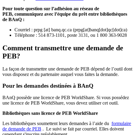
Pour toute question sur l’adhésion au réseau de
PEB,
communiquez avec l’équipe du prêt entre bibliothèques
de BAnQ :
Courriel
:
prpg
[at]
banq.qc.ca
(
prpg[at]banq[dot]qc[dot]ca
)
Téléphone : 514 873-1101, poste 3131, ou 1 800 363-9028
Comment transmettre une demande de
PEB?
La façon de transmettre une demande de PEB dépend de l’outil dont
vous disposez et du partenaire auquel vous faites la demande.
Pour les demandes destinées à BAnQ
BAnQ possède une licence de PEB WorldShare. Si vous possédez
une licence de PEB WorldShare, vous devez utiliser cet outil.
Bibliothèques sans licence de PEB WorldShare
Les bibliothèques soumettent leurs demandes à l’aide du
formulaire
de demande de PEB
.
Le suivi se fait par courriel.
Elles doivent
cependant s'inscrire préalablement.