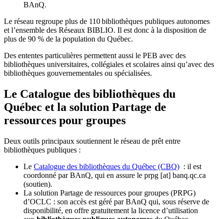
BAnQ.
Le réseau regroupe plus de 110
biblioth
è
ques publiques autonomes
et l
’
ensemble des R
é
seaux BIBLIO. Il est donc
à
la disposition de
plus de 90 % de la population du Qu
é
bec.
Des ententes particulières permettent aussi le PEB avec des
bibliothèques universitaires, collégiales et scolaires ainsi qu’avec des
bibliothèques gouvernementales ou spécialisées.
Le Catalogue des bibliothèques du
Québec et la solution Partage de
ressources pour groupes
Deux outils principaux soutiennent le réseau de prêt entre
bibliothèques publiques :
Le
Catalogue des bibliothèques du Québec (CBQ)
: il est
coordonné par BAnQ, qui en assure le
prpg
[at]
banq.qc.ca
(soutien)
.
La solution Partage de ressources pour groupes (PRPG)
d’OCLC : son accès est géré par BAnQ qui, sous réserve de
disponibilité, en offre gratuitement la licence d’utilisation