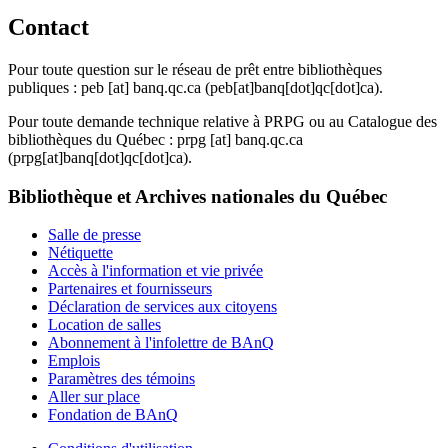
Contact
Pour toute question sur le réseau de prêt entre bibliothèques
publiques :
peb
[at]
banq.qc.ca
(peb[at]banq[dot]qc[dot]ca)
.
Pour toute demande technique relative à PRPG ou au Catalogue des
bibliothèques du Québec :
prpg
[at]
banq.qc.ca
(prpg[at]banq[dot]qc[dot]ca)
.
Bibliothèque et Archives nationales du Québec
Salle de presse
Nétiquette
Accès à l'information et vie privée
Partenaires et fournisseurs
Déclaration de services aux citoyens
Location de salles
Abonnement à l'infolettre de BAnQ
Emplois
Paramètres des témoins
Aller sur place
Fondation de BAnQ