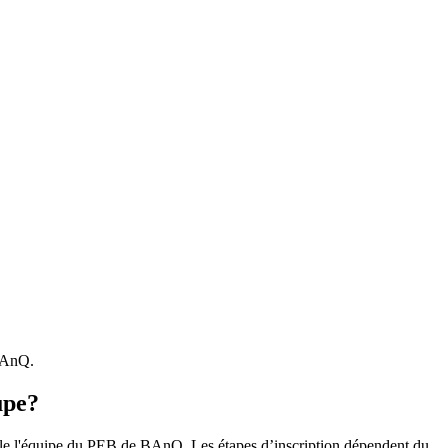
 BAnQ.
upe?
r le l'équipe du PEB de BAnQ. Les étapes d’inscription dépendent du