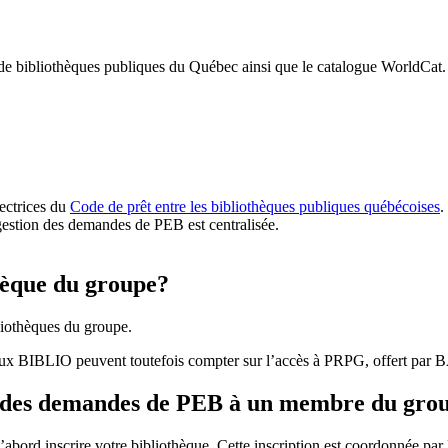
 de bibliothèques publiques du Québec ainsi que le catalogue WorldCat.
rectrices du
Code de prêt entre les bibliothèques publiques québécoises
.
gestion des demandes de PEB est centralisée.
hèque du groupe?
iothèques du groupe.
aux BIBLIO peuvent toutefois compter sur l’accès à PRPG, offert par
r des demandes de PEB à un membre du gro
bord inscrire votre bibliothèque. Cette inscription est coordonnée pa