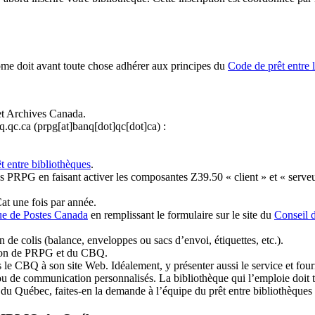
ome doit avant toute chose adhérer aux principes du
Code de prêt entre 
et Archives Canada.
q.qc.ca
(prpg[at]banq[dot]qc[dot]ca)
:
t entre bibliothèques
.
 PRPG en faisant activer les composantes Z39.50 « client » et « serveu
at une fois par année.
ue de Postes Canada
en remplissant le formulaire sur le site du
Conseil 
n de colis (balance, enveloppes ou sacs d’envoi, étiquettes, etc.).
ation de PRPG et du CBQ.
 le CBQ à son site Web. Idéalement, y présenter aussi le service et fourni
u de communication personnalisés. La bibliothèque qui l’emploie doit tou
s du Québec, faites-en la demande à l’équipe du prêt entre bibliothèqu