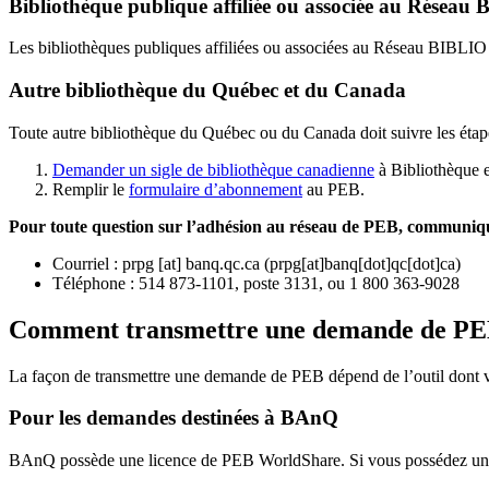
Bibliothèque publique affiliée ou associée au Résea
Les bibliothèques publiques affiliées ou associées au Réseau BIBLI
Autre bibliothèque du Québec et du Canada
Toute autre bibliothèque du Québec ou du Canada doit suivre les étap
Demander un sigle de bibliothèque canadienne
à Bibliothèque 
Remplir le
f
ormulaire d’abonnement
au PEB.
Pour toute question sur l’adhésion au réseau de PEB,
communique
Courriel
:
prpg
[at]
banq.qc.ca
(
prpg[at]banq[dot]qc[dot]ca
)
Téléphone : 514 873-1101, poste 3131, ou 1 800 363-9028
Comment transmettre une demande de P
La façon de transmettre une demande de PEB dépend de l’outil dont vo
Pour les demandes destinées à BAnQ
BAnQ possède une licence de PEB WorldShare. Si vous possédez une l