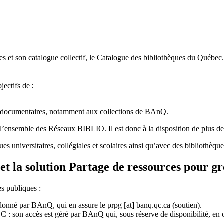
 et son catalogue collectif, le Catalogue des bibliothèques du Québec.
jectifs de
:
ces documentaires, notamment aux collections de BAnQ.
l
’
ensemble des R
é
seaux BIBLIO. Il est donc
à
la disposition de plus d
ues universitaires, collégiales et scolaires ainsi qu’avec des bibliothè
et la solution Partage de ressources pour g
es publiques :
rdonné par BAnQ, qui en assure le
prpg
[at]
banq.qc.ca
(soutien)
.
 son accès est géré par BAnQ qui, sous réserve de disponibilité, en off