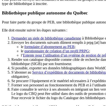
type de bibliothèque à inscrire.
Bibliothèque publique autonome du Québec
Pour faire partie du groupe de PEB, une bibliothèque publique auton
Elle doit ensuite suivre les étapes suivantes
:
Demander un sigle de bibliothèque canadienne
à Bibliothèque 
Envoyer les documents suivants dûment remplis à
prpg
[at]
ban
le
formulaire d’abonnement au PEB
;
le
questionnaire de création d’un profil PRPG
;
l’
Entente pour l’utilisation d’un système de gestion de prê
Rendre son catalogue disponible comme cible de recherche dans
bibliothèque (SIGB) par son fournisseur
.
Si possible, exporter ses données bibliographiques dans WorldC
S’abonner au
Service d’expédition de documents de bibliothèq
obligatoire).
Se procurer l’équipement et le matériel nécessaires à l’expéditio
Former son personnel au fonctionnement du PEB et à l’utilis
Faire connaître le service à ses abonnés en intégrant un lien vers
Le logo du CBQ peut être utilisé dans des outils de promotion o
Pour recevoir le fichier du logo du Catalogue des bibliothèque