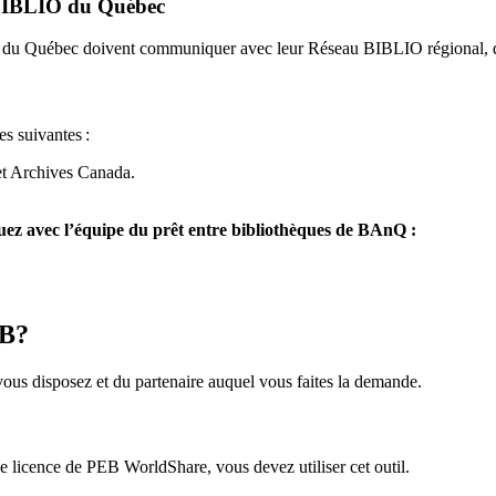
u BIBLIO du Québec
O du Québec doivent communiquer avec leur Réseau BIBLIO régional, q
es suivantes
:
et Archives Canada.
z avec l’équipe du prêt entre bibliothèques de BAnQ :
EB?
us disposez et du partenaire auquel vous faites la demande.
icence de PEB WorldShare, vous devez utiliser cet outil.