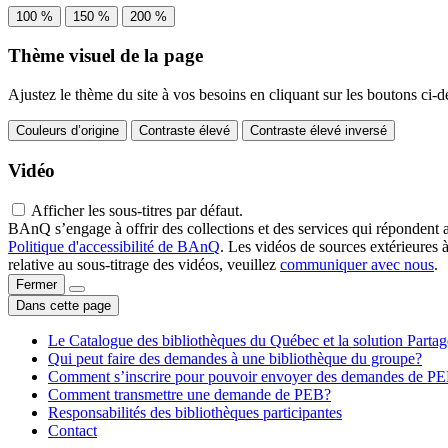
100 %
150 %
200 %
Thème visuel de la page
Ajustez le thème du site à vos besoins en cliquant sur les boutons ci-d
Couleurs d’origine
Contraste élevé
Contraste élevé inversé
Vidéo
Afficher les sous-titres par défaut.
BAnQ s’engage à offrir des collections et des services qui répondent 
Politique d'accessibilité de BAnQ
. Les vidéos de sources extérieures 
relative au sous-titrage des vidéos, veuillez
communiquer avec nous
.
Fermer
Dans cette page
Le Catalogue des bibliothèques du Québec et la solution Parta
Qui peut faire des demandes à une bibliothèque du groupe?
Comment s’inscrire pour pouvoir envoyer des demandes de P
Comment transmettre une demande de PEB?
Responsabilités des bibliothèques participantes
Contact