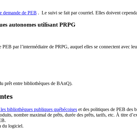
de demande de PEB
.
Le suivi se fait par courriel.
Elles doivent cependan
ques autonomes utilisant PRPG
EB par l’intermédiaire de PRPG, auquel elles se connectent avec leur i
u prêt entre bibliothèques de BAnQ)
.
antes
 les bibliothèques publiques québécoises
et des politiques de PEB des b
duits, nombre maximal de prêts, durée des prêts, tarifs, etc. À titre d’
EB.
n du logiciel.