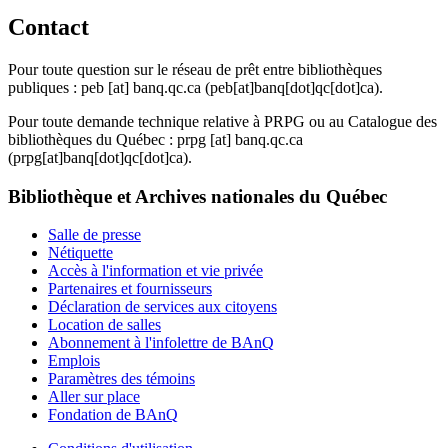
Contact
Pour toute question sur le réseau de prêt entre bibliothèques
publiques :
peb
[at]
banq.qc.ca
(peb[at]banq[dot]qc[dot]ca)
.
Pour toute demande technique relative à PRPG ou au Catalogue des
bibliothèques du Québec :
prpg
[at]
banq.qc.ca
(prpg[at]banq[dot]qc[dot]ca)
.
Bibliothèque et Archives nationales du Québec
Salle de presse
Nétiquette
Accès à l'information et vie privée
Partenaires et fournisseurs
Déclaration de services aux citoyens
Location de salles
Abonnement à l'infolettre de BAnQ
Emplois
Paramètres des témoins
Aller sur place
Fondation de BAnQ