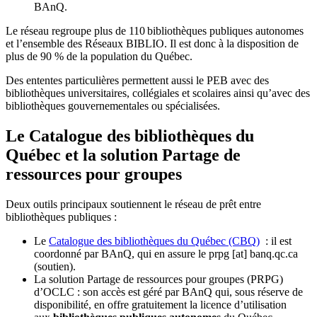
BAnQ.
Le réseau regroupe plus de 110
biblioth
è
ques publiques autonomes
et l
’
ensemble des R
é
seaux BIBLIO. Il est donc
à
la disposition de
plus de 90 % de la population du Qu
é
bec.
Des ententes particulières permettent aussi le PEB avec des
bibliothèques universitaires, collégiales et scolaires ainsi qu’avec des
bibliothèques gouvernementales ou spécialisées.
Le Catalogue des bibliothèques du
Québec et la solution Partage de
ressources pour groupes
Deux outils principaux soutiennent le réseau de prêt entre
bibliothèques publiques :
Le
Catalogue des bibliothèques du Québec (CBQ)
: il est
coordonné par BAnQ, qui en assure le
prpg
[at]
banq.qc.ca
(soutien)
.
La solution Partage de ressources pour groupes (PRPG)
d’OCLC : son accès est géré par BAnQ qui, sous réserve de
disponibilité, en offre gratuitement la licence d’utilisation