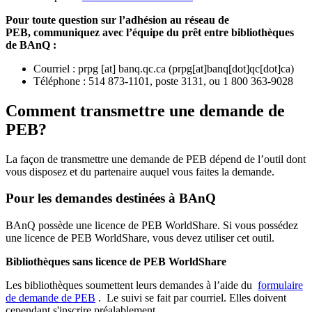
Pour toute question sur l’adhésion au réseau de
PEB,
communiquez avec l’équipe du prêt entre bibliothèques
de BAnQ :
Courriel
:
prpg
[at]
banq.qc.ca
(
prpg[at]banq[dot]qc[dot]ca
)
Téléphone : 514 873-1101, poste 3131, ou 1 800 363-9028
Comment transmettre une demande de
PEB?
La façon de transmettre une demande de PEB dépend de l’outil dont
vous disposez et du partenaire auquel vous faites la demande.
Pour les demandes destinées à BAnQ
BAnQ possède une licence de PEB WorldShare. Si vous possédez
une licence de PEB WorldShare, vous devez utiliser cet outil.
Bibliothèques sans licence de PEB WorldShare
Les bibliothèques soumettent leurs demandes à l’aide du
formulaire
de demande de PEB
.
Le suivi se fait par courriel.
Elles doivent
cependant s'inscrire préalablement.