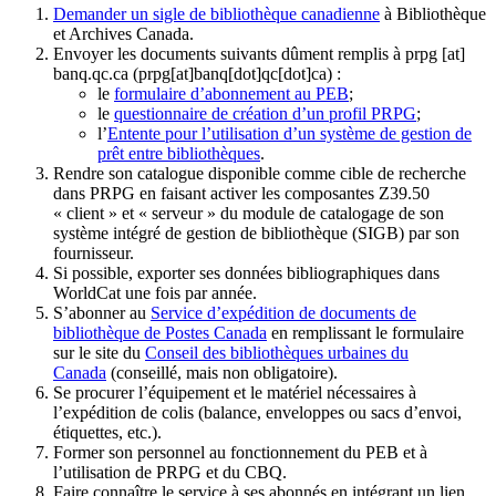
Demander un sigle de bibliothèque canadienne
à Bibliothèque
et Archives Canada.
Envoyer les documents suivants dûment remplis à
prpg
[at]
banq.qc.ca
(prpg[at]banq[dot]qc[dot]ca)
:
le
formulaire d’abonnement au PEB
;
le
questionnaire de création d’un profil PRPG
;
l’
Entente pour l’utilisation d’un système de gestion de
prêt entre bibliothèques
.
Rendre son catalogue disponible comme cible de recherche
dans PRPG en faisant activer les composantes Z39.50
« client » et « serveur » du module de catalogage de son
système intégré de gestion de bibliothèque (SIGB) par son
fournisseur
.
Si possible, exporter ses données bibliographiques dans
WorldCat une fois par année.
S’abonner au
Service d’expédition de documents de
bibliothèque de Postes Canada
en remplissant le formulaire
sur le site du
Conseil des bibliothèques urbaines du
Canada
(conseillé, mais non obligatoire).
Se procurer l’équipement et le matériel nécessaires à
l’expédition de colis (balance, enveloppes ou sacs d’envoi,
étiquettes, etc.).
Former son personnel au fonctionnement du PEB et à
l’utilisation de PRPG et du CBQ.
Faire connaître le service à ses abonnés en intégrant un lien