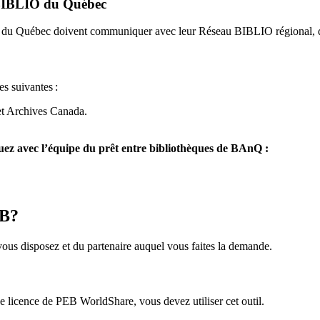
u BIBLIO du Québec
O du Québec doivent communiquer avec leur Réseau BIBLIO régional, q
es suivantes
:
et Archives Canada.
z avec l’équipe du prêt entre bibliothèques de BAnQ :
EB?
us disposez et du partenaire auquel vous faites la demande.
icence de PEB WorldShare, vous devez utiliser cet outil.