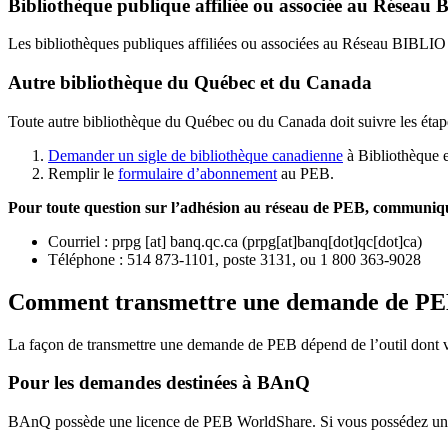
Bibliothèque publique affiliée ou associée au Résea
Les bibliothèques publiques affiliées ou associées au Réseau BIBLI
Autre bibliothèque du Québec et du Canada
Toute autre bibliothèque du Québec ou du Canada doit suivre les étap
Demander un sigle de bibliothèque canadienne
à Bibliothèque 
Remplir le
f
ormulaire d’abonnement
au PEB.
Pour toute question sur l’adhésion au réseau de PEB,
communique
Courriel
:
prpg
[at]
banq.qc.ca
(
prpg[at]banq[dot]qc[dot]ca
)
Téléphone : 514 873-1101, poste 3131, ou 1 800 363-9028
Comment transmettre une demande de P
La façon de transmettre une demande de PEB dépend de l’outil dont vo
Pour les demandes destinées à BAnQ
BAnQ possède une licence de PEB WorldShare. Si vous possédez une l