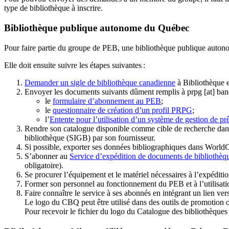
type de bibliothèque à inscrire.
Bibliothèque publique autonome du Québec
Pour faire partie du groupe de PEB, une bibliothèque publique auton
Elle doit ensuite suivre les étapes suivantes
:
Demander un sigle de bibliothèque canadienne
à Bibliothèque 
Envoyer les documents suivants dûment remplis à
prpg
[at]
ban
le
formulaire d’abonnement au PEB
;
le
questionnaire de création d’un profil PRPG
;
l’
Entente pour l’utilisation d’un système de gestion de prê
Rendre son catalogue disponible comme cible de recherche dans
bibliothèque (SIGB) par son fournisseur
.
Si possible, exporter ses données bibliographiques dans WorldC
S’abonner au
Service d’expédition de documents de bibliothèq
obligatoire).
Se procurer l’équipement et le matériel nécessaires à l’expéditio
Former son personnel au fonctionnement du PEB et à l’utilis
Faire connaître le service à ses abonnés en intégrant un lien vers
Le logo du CBQ peut être utilisé dans des outils de promotion o
Pour recevoir le fichier du logo du Catalogue des bibliothèque