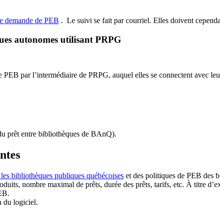
de demande de PEB
.
Le suivi se fait par courriel.
Elles doivent cependan
ques autonomes utilisant PRPG
EB par l’intermédiaire de PRPG, auquel elles se connectent avec leur i
u prêt entre bibliothèques de BAnQ)
.
antes
 les bibliothèques publiques québécoises
et des politiques de PEB des b
duits, nombre maximal de prêts, durée des prêts, tarifs, etc. À titre d’
EB.
n du logiciel.