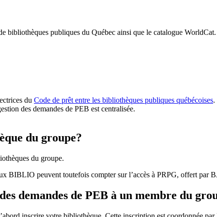
 de bibliothèques publiques du Québec ainsi que le catalogue WorldCat.
rectrices du
Code de prêt entre les bibliothèques publiques québécoises
.
gestion des demandes de PEB est centralisée.
hèque du groupe?
iothèques du groupe.
aux BIBLIO peuvent toutefois compter sur l’accès à PRPG, offert par
r des demandes de PEB à un membre du gro
bord inscrire votre bibliothèque. Cette inscription est coordonnée pa