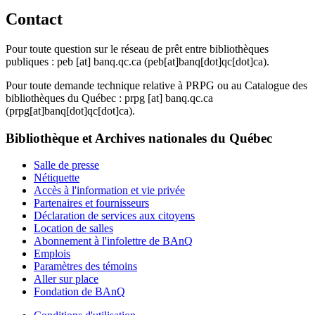
Contact
Pour toute question sur le réseau de prêt entre bibliothèques
publiques :
peb
[at]
banq.qc.ca
(peb[at]banq[dot]qc[dot]ca)
.
Pour toute demande technique relative à PRPG ou au Catalogue des
bibliothèques du Québec :
prpg
[at]
banq.qc.ca
(prpg[at]banq[dot]qc[dot]ca)
.
Bibliothèque et Archives nationales du Québec
Salle de presse
Nétiquette
Accès à l'information et vie privée
Partenaires et fournisseurs
Déclaration de services aux citoyens
Location de salles
Abonnement à l'infolettre de BAnQ
Emplois
Paramètres des témoins
Aller sur place
Fondation de BAnQ