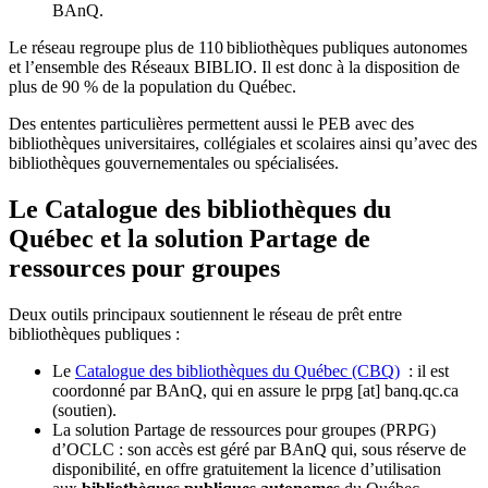
BAnQ.
Le réseau regroupe plus de 110
biblioth
è
ques publiques autonomes
et l
’
ensemble des R
é
seaux BIBLIO. Il est donc
à
la disposition de
plus de 90 % de la population du Qu
é
bec.
Des ententes particulières permettent aussi le PEB avec des
bibliothèques universitaires, collégiales et scolaires ainsi qu’avec des
bibliothèques gouvernementales ou spécialisées.
Le Catalogue des bibliothèques du
Québec et la solution Partage de
ressources pour groupes
Deux outils principaux soutiennent le réseau de prêt entre
bibliothèques publiques :
Le
Catalogue des bibliothèques du Québec (CBQ)
: il est
coordonné par BAnQ, qui en assure le
prpg
[at]
banq.qc.ca
(soutien)
.
La solution Partage de ressources pour groupes (PRPG)
d’OCLC : son accès est géré par BAnQ qui, sous réserve de
disponibilité, en offre gratuitement la licence d’utilisation