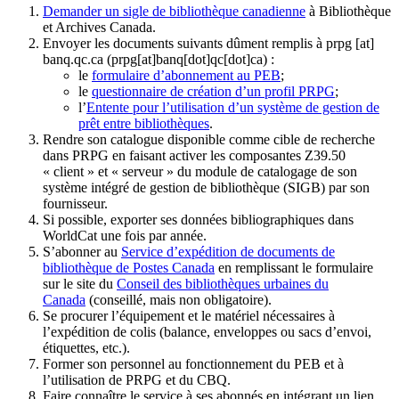
Demander un sigle de bibliothèque canadienne
à Bibliothèque
et Archives Canada.
Envoyer les documents suivants dûment remplis à
prpg
[at]
banq.qc.ca
(prpg[at]banq[dot]qc[dot]ca)
:
le
formulaire d’abonnement au PEB
;
le
questionnaire de création d’un profil PRPG
;
l’
Entente pour l’utilisation d’un système de gestion de
prêt entre bibliothèques
.
Rendre son catalogue disponible comme cible de recherche
dans PRPG en faisant activer les composantes Z39.50
« client » et « serveur » du module de catalogage de son
système intégré de gestion de bibliothèque (SIGB) par son
fournisseur
.
Si possible, exporter ses données bibliographiques dans
WorldCat une fois par année.
S’abonner au
Service d’expédition de documents de
bibliothèque de Postes Canada
en remplissant le formulaire
sur le site du
Conseil des bibliothèques urbaines du
Canada
(conseillé, mais non obligatoire).
Se procurer l’équipement et le matériel nécessaires à
l’expédition de colis (balance, enveloppes ou sacs d’envoi,
étiquettes, etc.).
Former son personnel au fonctionnement du PEB et à
l’utilisation de PRPG et du CBQ.
Faire connaître le service à ses abonnés en intégrant un lien