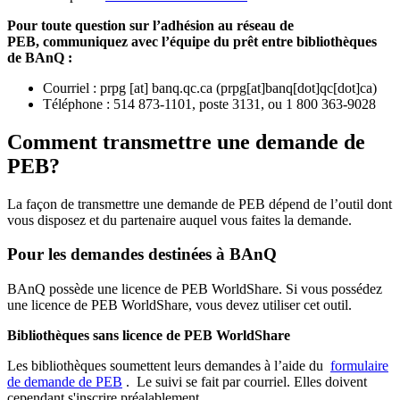
Pour toute question sur l’adhésion au réseau de
PEB,
communiquez avec l’équipe du prêt entre bibliothèques
de BAnQ :
Courriel
:
prpg
[at]
banq.qc.ca
(
prpg[at]banq[dot]qc[dot]ca
)
Téléphone : 514 873-1101, poste 3131, ou 1 800 363-9028
Comment transmettre une demande de
PEB?
La façon de transmettre une demande de PEB dépend de l’outil dont
vous disposez et du partenaire auquel vous faites la demande.
Pour les demandes destinées à BAnQ
BAnQ possède une licence de PEB WorldShare. Si vous possédez
une licence de PEB WorldShare, vous devez utiliser cet outil.
Bibliothèques sans licence de PEB WorldShare
Les bibliothèques soumettent leurs demandes à l’aide du
formulaire
de demande de PEB
.
Le suivi se fait par courriel.
Elles doivent
cependant s'inscrire préalablement.