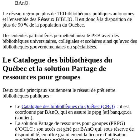
BAnQ.
Le réseau regroupe plus de 110
biblioth
è
ques publiques autonomes
et l
’
ensemble des R
é
seaux BIBLIO. Il est donc
à
la disposition de
plus de 90 % de la population du Qu
é
bec.
Des ententes particulières permettent aussi le PEB avec des
bibliothèques universitaires, collégiales et scolaires ainsi qu’avec des
bibliothèques gouvernementales ou spécialisées.
Le Catalogue des bibliothèques du
Québec et la solution Partage de
ressources pour groupes
Deux outils principaux soutiennent le réseau de prêt entre
bibliothèques publiques :
Le
Catalogue des bibliothèques du Québec (CBQ)
: il est
coordonné par BAnQ, qui en assure le
prpg
[at]
banq.qc.ca
(soutien)
.
La solution Partage de ressources pour groupes (PRPG)
d’OCLC : son accès est géré par BAnQ qui, sous réserve de
disponibilité, en offre gratuitement la licence d’utilisation