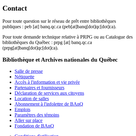
Contact
Pour toute question sur le réseau de prêt entre bibliothèques
publiques :
peb
[at]
banq.qc.ca
(peb[at]banq[dot]qc[dot]ca)
.
Pour toute demande technique relative à PRPG ou au Catalogue des
bibliothèques du Québec :
prpg
[at]
banq.qc.ca
(prpg[at]banq[dot]qc[dot]ca)
.
Bibliothèque et Archives nationales du Québec
Salle de presse
Nétiquette
Accès à l'information et vie privée
Partenaires et fournisseurs
Déclaration de services aux citoyens
Location de salles
Abonnement à l'infolettre de BAnQ
Emplois
Paramètres des témoins
Aller sur place
Fondation de BAnQ