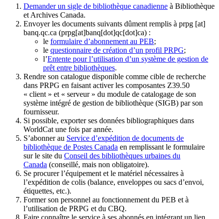
Demander un sigle de bibliothèque canadienne
à Bibliothèque
et Archives Canada.
Envoyer les documents suivants dûment remplis à
prpg
[at]
banq.qc.ca
(prpg[at]banq[dot]qc[dot]ca)
:
le
formulaire d’abonnement au PEB
;
le
questionnaire de création d’un profil PRPG
;
l’
Entente pour l’utilisation d’un système de gestion de
prêt entre bibliothèques
.
Rendre son catalogue disponible comme cible de recherche
dans PRPG en faisant activer les composantes Z39.50
« client » et « serveur » du module de catalogage de son
système intégré de gestion de bibliothèque (SIGB) par son
fournisseur
.
Si possible, exporter ses données bibliographiques dans
WorldCat une fois par année.
S’abonner au
Service d’expédition de documents de
bibliothèque de Postes Canada
en remplissant le formulaire
sur le site du
Conseil des bibliothèques urbaines du
Canada
(conseillé, mais non obligatoire).
Se procurer l’équipement et le matériel nécessaires à
l’expédition de colis (balance, enveloppes ou sacs d’envoi,
étiquettes, etc.).
Former son personnel au fonctionnement du PEB et à
l’utilisation de PRPG et du CBQ.
Faire connaître le service à ses abonnés en intégrant un lien