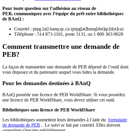
Pour toute question sur l’adhésion au réseau de
PEB,
communiquez avec l’équipe du prêt entre bibliothèques
de BAnQ :
Courriel
:
prpg
[at]
banq.qc.ca
(
prpg[at]banq[dot]qc[dot]ca
)
Téléphone : 514 873-1101, poste 3131, ou 1 800 363-9028
Comment transmettre une demande de
PEB?
La façon de transmettre une demande de PEB dépend de l’outil dont
vous disposez et du partenaire auquel vous faites la demande.
Pour les demandes destinées à BAnQ
BAnQ possède une licence de PEB WorldShare. Si vous possédez
une licence de PEB WorldShare, vous devez utiliser cet outil.
Bibliothèques sans licence de PEB WorldShare
Les bibliothèques soumettent leurs demandes à l’aide du
formulaire
de demande de PEB
.
Le suivi se fait par courriel.
Elles doivent
cependant s'inscrire préalablement.