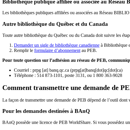
Bibliothèque publique affiliée ou associée au Résea
Les bibliothèques publiques affiliées ou associées au Réseau BIBLI
Autre bibliothèque du Québec et du Canada
Toute autre bibliothèque du Québec ou du Canada doit suivre les étap
Demander un sigle de bibliothèque canadienne
à Bibliothèque 
Remplir le
f
ormulaire d’abonnement
au PEB.
Pour toute question sur l’adhésion au réseau de PEB,
communique
Courriel
:
prpg
[at]
banq.qc.ca
(
prpg[at]banq[dot]qc[dot]ca
)
Téléphone : 514 873-1101, poste 3131, ou 1 800 363-9028
Comment transmettre une demande de P
La façon de transmettre une demande de PEB dépend de l’outil dont vo
Pour les demandes destinées à BAnQ
BAnQ possède une licence de PEB WorldShare. Si vous possédez une l