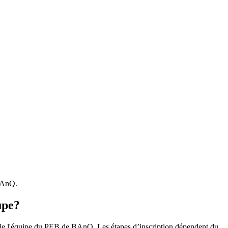
 BAnQ.
upe?
r le l'équipe du PEB de BAnQ. Les étapes d’inscription dépendent du