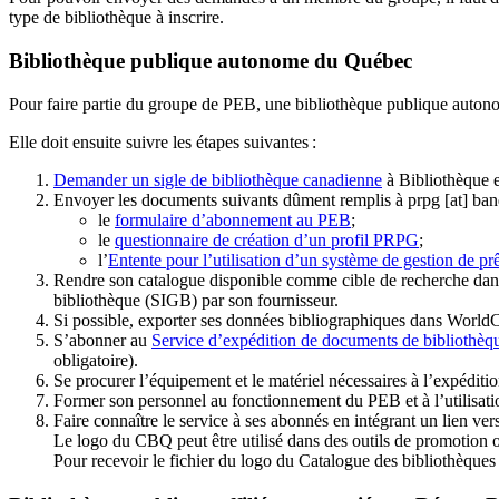
type de bibliothèque à inscrire.
Bibliothèque publique autonome du Québec
Pour faire partie du groupe de PEB, une bibliothèque publique auton
Elle doit ensuite suivre les étapes suivantes
:
Demander un sigle de bibliothèque canadienne
à Bibliothèque 
Envoyer les documents suivants dûment remplis à
prpg
[at]
ban
le
formulaire d’abonnement au PEB
;
le
questionnaire de création d’un profil PRPG
;
l’
Entente pour l’utilisation d’un système de gestion de prê
Rendre son catalogue disponible comme cible de recherche dans
bibliothèque (SIGB) par son fournisseur
.
Si possible, exporter ses données bibliographiques dans WorldC
S’abonner au
Service d’expédition de documents de bibliothèq
obligatoire).
Se procurer l’équipement et le matériel nécessaires à l’expéditio
Former son personnel au fonctionnement du PEB et à l’utilis
Faire connaître le service à ses abonnés en intégrant un lien vers
Le logo du CBQ peut être utilisé dans des outils de promotion o
Pour recevoir le fichier du logo du Catalogue des bibliothèque