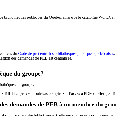
 de bibliothèques publiques du Québec ainsi que le catalogue WorldCat.
rectrices du
Code de prêt entre les bibliothèques publiques québécoises
.
gestion des demandes de PEB est centralisée.
hèque du groupe?
iothèques du groupe.
aux BIBLIO peuvent toutefois compter sur l’accès à PRPG, offert par
r des demandes de PEB à un membre du gro
bord inscrire votre bibliothèque. Cette inscription est coordonnée pa