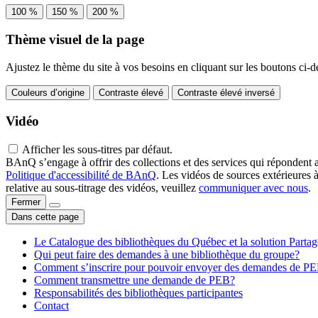
100 %
150 %
200 %
Thème visuel de la page
Ajustez le thème du site à vos besoins en cliquant sur les boutons ci-d
Couleurs d’origine
Contraste élevé
Contraste élevé inversé
Vidéo
Afficher les sous-titres par défaut.
BAnQ s’engage à offrir des collections et des services qui répondent 
Politique d'accessibilité de BAnQ
. Les vidéos de sources extérieures 
relative au sous-titrage des vidéos, veuillez
communiquer avec nous
.
Fermer
Dans cette page
Le Catalogue des bibliothèques du Québec et la solution Parta
Qui peut faire des demandes à une bibliothèque du groupe?
Comment s’inscrire pour pouvoir envoyer des demandes de P
Comment transmettre une demande de PEB?
Responsabilités des bibliothèques participantes
Contact