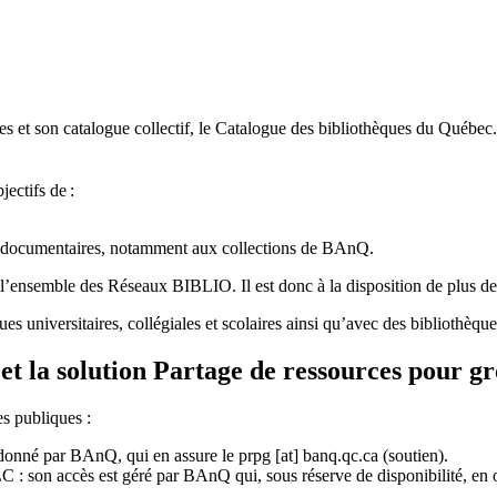
 et son catalogue collectif, le Catalogue des bibliothèques du Québec.
jectifs de
:
ces documentaires, notamment aux collections de BAnQ.
l
’
ensemble des R
é
seaux BIBLIO. Il est donc
à
la disposition de plus d
ues universitaires, collégiales et scolaires ainsi qu’avec des bibliothè
et la solution Partage de ressources pour g
es publiques :
rdonné par BAnQ, qui en assure le
prpg
[at]
banq.qc.ca
(soutien)
.
 son accès est géré par BAnQ qui, sous réserve de disponibilité, en off