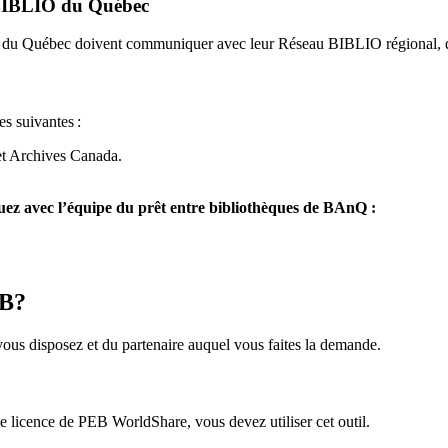
u BIBLIO du Québec
O du Québec doivent communiquer avec leur Réseau BIBLIO régional, q
es suivantes
:
et Archives Canada.
z avec l’équipe du prêt entre bibliothèques de BAnQ :
EB?
us disposez et du partenaire auquel vous faites la demande.
icence de PEB WorldShare, vous devez utiliser cet outil.