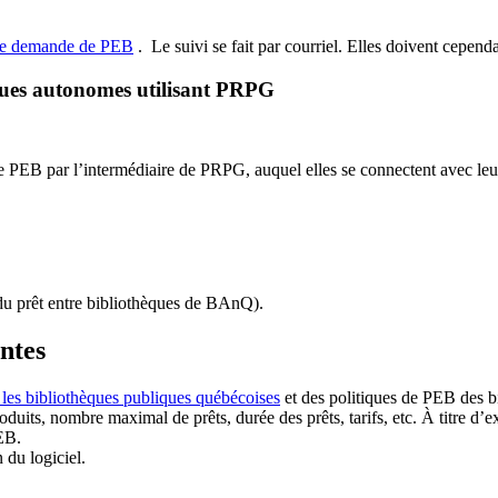
de demande de PEB
.
Le suivi se fait par courriel.
Elles doivent cependan
ques autonomes utilisant PRPG
EB par l’intermédiaire de PRPG, auquel elles se connectent avec leur i
u prêt entre bibliothèques de BAnQ)
.
antes
 les bibliothèques publiques québécoises
et des politiques de PEB des b
duits, nombre maximal de prêts, durée des prêts, tarifs, etc. À titre d’
EB.
n du logiciel.