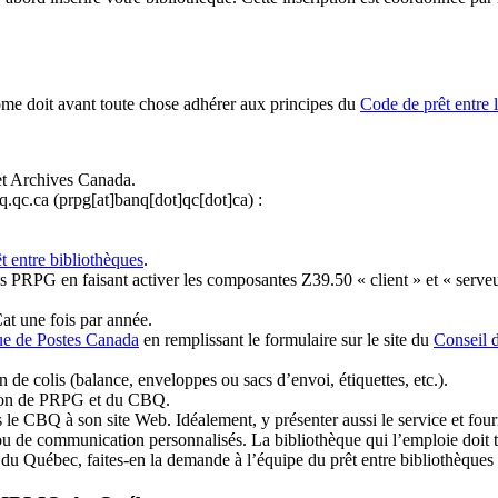
ome doit avant toute chose adhérer aux principes du
Code de prêt entre 
et Archives Canada.
q.qc.ca
(prpg[at]banq[dot]qc[dot]ca)
:
t entre bibliothèques
.
 PRPG en faisant activer les composantes Z39.50 « client » et « serveu
at une fois par année.
ue de Postes Canada
en remplissant le formulaire sur le site du
Conseil 
n de colis (balance, enveloppes ou sacs d’envoi, étiquettes, etc.).
ation de PRPG et du CBQ.
 le CBQ à son site Web. Idéalement, y présenter aussi le service et fourni
u de communication personnalisés. La bibliothèque qui l’emploie doit tou
s du Québec, faites-en la demande à l’équipe du prêt entre bibliothèqu