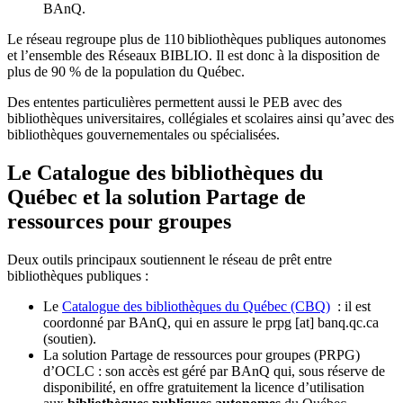
BAnQ.
Le réseau regroupe plus de 110
biblioth
è
ques publiques autonomes
et l
’
ensemble des R
é
seaux BIBLIO. Il est donc
à
la disposition de
plus de 90 % de la population du Qu
é
bec.
Des ententes particulières permettent aussi le PEB avec des
bibliothèques universitaires, collégiales et scolaires ainsi qu’avec des
bibliothèques gouvernementales ou spécialisées.
Le Catalogue des bibliothèques du
Québec et la solution Partage de
ressources pour groupes
Deux outils principaux soutiennent le réseau de prêt entre
bibliothèques publiques :
Le
Catalogue des bibliothèques du Québec (CBQ)
: il est
coordonné par BAnQ, qui en assure le
prpg
[at]
banq.qc.ca
(soutien)
.
La solution Partage de ressources pour groupes (PRPG)
d’OCLC : son accès est géré par BAnQ qui, sous réserve de
disponibilité, en offre gratuitement la licence d’utilisation