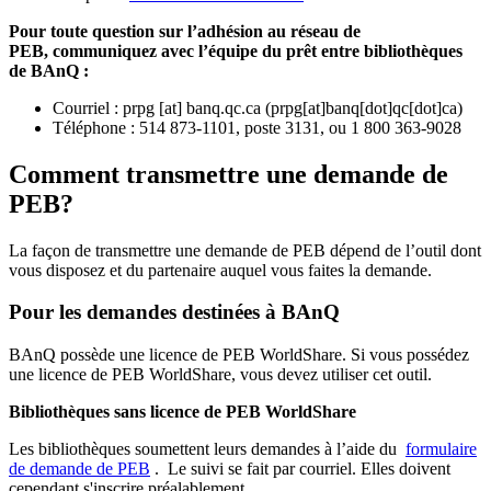
Pour toute question sur l’adhésion au réseau de
PEB,
communiquez avec l’équipe du prêt entre bibliothèques
de BAnQ :
Courriel
:
prpg
[at]
banq.qc.ca
(
prpg[at]banq[dot]qc[dot]ca
)
Téléphone : 514 873-1101, poste 3131, ou 1 800 363-9028
Comment transmettre une demande de
PEB?
La façon de transmettre une demande de PEB dépend de l’outil dont
vous disposez et du partenaire auquel vous faites la demande.
Pour les demandes destinées à BAnQ
BAnQ possède une licence de PEB WorldShare. Si vous possédez
une licence de PEB WorldShare, vous devez utiliser cet outil.
Bibliothèques sans licence de PEB WorldShare
Les bibliothèques soumettent leurs demandes à l’aide du
formulaire
de demande de PEB
.
Le suivi se fait par courriel.
Elles doivent
cependant s'inscrire préalablement.