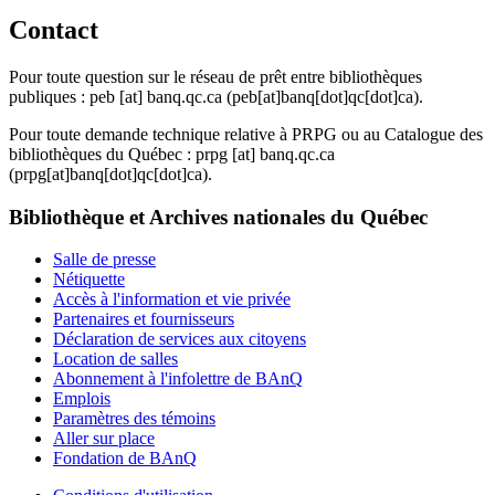
Contact
Pour toute question sur le réseau de prêt entre bibliothèques
publiques :
peb
[at]
banq.qc.ca
(peb[at]banq[dot]qc[dot]ca)
.
Pour toute demande technique relative à PRPG ou au Catalogue des
bibliothèques du Québec :
prpg
[at]
banq.qc.ca
(prpg[at]banq[dot]qc[dot]ca)
.
Bibliothèque et Archives nationales du Québec
Salle de presse
Nétiquette
Accès à l'information et vie privée
Partenaires et fournisseurs
Déclaration de services aux citoyens
Location de salles
Abonnement à l'infolettre de BAnQ
Emplois
Paramètres des témoins
Aller sur place
Fondation de BAnQ