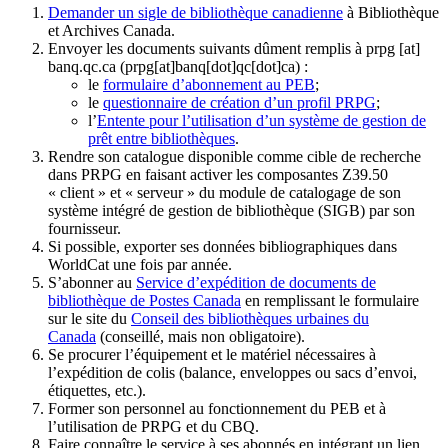
Demander un sigle de bibliothèque canadienne
à Bibliothèque
et Archives Canada.
Envoyer les documents suivants dûment remplis à
prpg
[at]
banq.qc.ca
(prpg[at]banq[dot]qc[dot]ca)
:
le
formulaire d’abonnement au PEB
;
le
questionnaire de création d’un profil PRPG
;
l’
Entente pour l’utilisation d’un système de gestion de
prêt entre bibliothèques
.
Rendre son catalogue disponible comme cible de recherche
dans PRPG en faisant activer les composantes Z39.50
« client » et « serveur » du module de catalogage de son
système intégré de gestion de bibliothèque (SIGB) par son
fournisseur
.
Si possible, exporter ses données bibliographiques dans
WorldCat une fois par année.
S’abonner au
Service d’expédition de documents de
bibliothèque de Postes Canada
en remplissant le formulaire
sur le site du
Conseil des bibliothèques urbaines du
Canada
(conseillé, mais non obligatoire).
Se procurer l’équipement et le matériel nécessaires à
l’expédition de colis (balance, enveloppes ou sacs d’envoi,
étiquettes, etc.).
Former son personnel au fonctionnement du PEB et à
l’utilisation de PRPG et du CBQ.
Faire connaître le service à ses abonnés en intégrant un lien