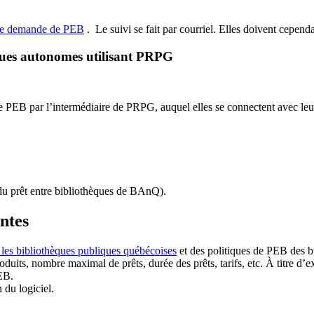
de demande de PEB
.
Le suivi se fait par courriel.
Elles doivent cependan
ques autonomes utilisant PRPG
EB par l’intermédiaire de PRPG, auquel elles se connectent avec leur i
u prêt entre bibliothèques de BAnQ)
.
antes
 les bibliothèques publiques québécoises
et des politiques de PEB des b
duits, nombre maximal de prêts, durée des prêts, tarifs, etc. À titre d’
EB.
n du logiciel.