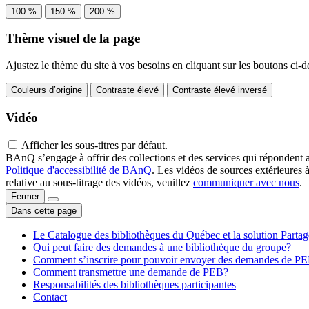
100 %
150 %
200 %
Thème visuel de la page
Ajustez le thème du site à vos besoins en cliquant sur les boutons ci-d
Couleurs d’origine
Contraste élevé
Contraste élevé inversé
Vidéo
Afficher les sous-titres par défaut.
BAnQ s’engage à offrir des collections et des services qui répondent 
Politique d'accessibilité de BAnQ
. Les vidéos de sources extérieures 
relative au sous-titrage des vidéos, veuillez
communiquer avec nous
.
Fermer
Dans cette page
Le Catalogue des bibliothèques du Québec et la solution Parta
Qui peut faire des demandes à une bibliothèque du groupe?
Comment s’inscrire pour pouvoir envoyer des demandes de P
Comment transmettre une demande de PEB?
Responsabilités des bibliothèques participantes
Contact