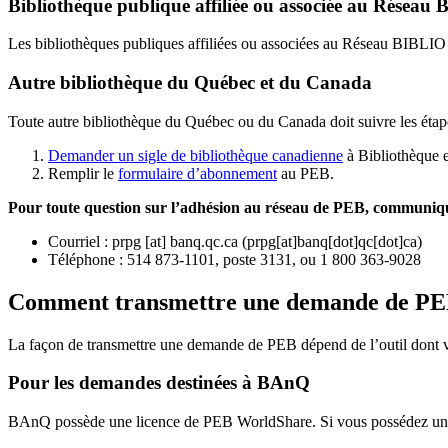
Bibliothèque publique affiliée ou associée au Résea
Les bibliothèques publiques affiliées ou associées au Réseau BIBLI
Autre bibliothèque du Québec et du Canada
Toute autre bibliothèque du Québec ou du Canada doit suivre les étap
Demander un sigle de bibliothèque canadienne
à Bibliothèque 
Remplir le
f
ormulaire d’abonnement
au PEB.
Pour toute question sur l’adhésion au réseau de PEB,
communique
Courriel
:
prpg
[at]
banq.qc.ca
(
prpg[at]banq[dot]qc[dot]ca
)
Téléphone : 514 873-1101, poste 3131, ou 1 800 363-9028
Comment transmettre une demande de P
La façon de transmettre une demande de PEB dépend de l’outil dont vo
Pour les demandes destinées à BAnQ
BAnQ possède une licence de PEB WorldShare. Si vous possédez une l