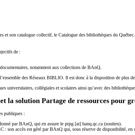
 et son catalogue collectif, le Catalogue des bibliothèques du Québec.
jectifs de
:
ces documentaires, notamment aux collections de BAnQ.
l
’
ensemble des R
é
seaux BIBLIO. Il est donc
à
la disposition de plus d
ues universitaires, collégiales et scolaires ainsi qu’avec des bibliothè
et la solution Partage de ressources pour g
es publiques :
rdonné par BAnQ, qui en assure le
prpg
[at]
banq.qc.ca
(soutien)
.
 son accès est géré par BAnQ qui, sous réserve de disponibilité, en off