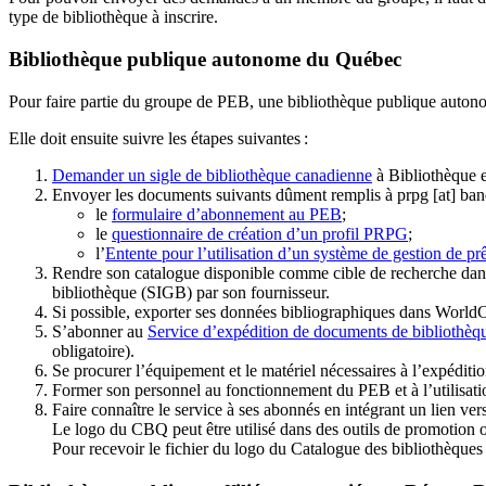
type de bibliothèque à inscrire.
Bibliothèque publique autonome du Québec
Pour faire partie du groupe de PEB, une bibliothèque publique auton
Elle doit ensuite suivre les étapes suivantes
:
Demander un sigle de bibliothèque canadienne
à Bibliothèque 
Envoyer les documents suivants dûment remplis à
prpg
[at]
ban
le
formulaire d’abonnement au PEB
;
le
questionnaire de création d’un profil PRPG
;
l’
Entente pour l’utilisation d’un système de gestion de prê
Rendre son catalogue disponible comme cible de recherche dans
bibliothèque (SIGB) par son fournisseur
.
Si possible, exporter ses données bibliographiques dans WorldC
S’abonner au
Service d’expédition de documents de bibliothèq
obligatoire).
Se procurer l’équipement et le matériel nécessaires à l’expéditio
Former son personnel au fonctionnement du PEB et à l’utilis
Faire connaître le service à ses abonnés en intégrant un lien vers
Le logo du CBQ peut être utilisé dans des outils de promotion o
Pour recevoir le fichier du logo du Catalogue des bibliothèque