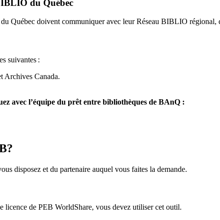
u BIBLIO du Québec
O du Québec doivent communiquer avec leur Réseau BIBLIO régional, q
es suivantes
:
et Archives Canada.
z avec l’équipe du prêt entre bibliothèques de BAnQ :
EB?
us disposez et du partenaire auquel vous faites la demande.
icence de PEB WorldShare, vous devez utiliser cet outil.