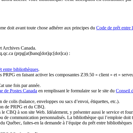
ome doit avant toute chose adhérer aux principes du
Code de prêt entre 
et Archives Canada.
q.qc.ca
(prpg[at]banq[dot]qc[dot]ca)
:
t entre bibliothèques
.
 PRPG en faisant activer les composantes Z39.50 « client » et « serveu
at une fois par année.
ue de Postes Canada
en remplissant le formulaire sur le site du
Conseil 
n de colis (balance, enveloppes ou sacs d’envoi, étiquettes, etc.).
ation de PRPG et du CBQ.
 le CBQ à son site Web. Idéalement, y présenter aussi le service et fourni
u de communication personnalisés. La bibliothèque qui l’emploie doit tou
s du Québec, faites-en la demande à l’équipe du prêt entre bibliothèqu