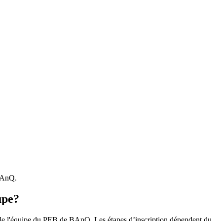
 BAnQ.
upe?
r le l'équipe du PEB de BAnQ. Les étapes d’inscription dépendent du