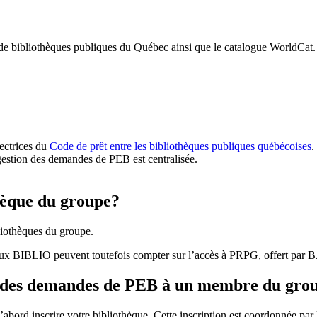
 de bibliothèques publiques du Québec ainsi que le catalogue WorldCat.
rectrices du
Code de prêt entre les bibliothèques publiques québécoises
.
gestion des demandes de PEB est centralisée.
hèque du groupe?
iothèques du groupe.
aux BIBLIO peuvent toutefois compter sur l’accès à PRPG, offert par
r des demandes de PEB à un membre du gro
bord inscrire votre bibliothèque. Cette inscription est coordonnée pa