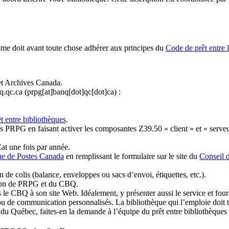
ome doit avant toute chose adhérer aux principes du
Code de prêt entre 
et Archives Canada.
q.qc.ca
(prpg[at]banq[dot]qc[dot]ca)
:
t entre bibliothèques
.
 PRPG en faisant activer les composantes Z39.50 « client » et « serveu
at une fois par année.
ue de Postes Canada
en remplissant le formulaire sur le site du
Conseil 
n de colis (balance, enveloppes ou sacs d’envoi, étiquettes, etc.).
ation de PRPG et du CBQ.
 le CBQ à son site Web. Idéalement, y présenter aussi le service et fourni
u de communication personnalisés. La bibliothèque qui l’emploie doit tou
s du Québec, faites-en la demande à l’équipe du prêt entre bibliothèqu