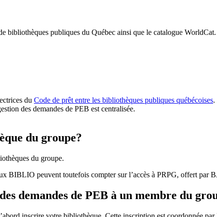
 de bibliothèques publiques du Québec ainsi que le catalogue WorldCat.
rectrices du
Code de prêt entre les bibliothèques publiques québécoises
.
gestion des demandes de PEB est centralisée.
hèque du groupe?
iothèques du groupe.
aux BIBLIO peuvent toutefois compter sur l’accès à PRPG, offert par
r des demandes de PEB à un membre du gro
bord inscrire votre bibliothèque. Cette inscription est coordonnée pa