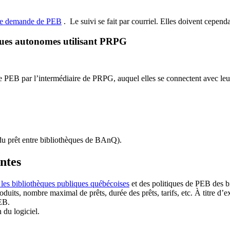
de demande de PEB
.
Le suivi se fait par courriel.
Elles doivent cependan
ques autonomes utilisant PRPG
EB par l’intermédiaire de PRPG, auquel elles se connectent avec leur i
u prêt entre bibliothèques de BAnQ)
.
antes
 les bibliothèques publiques québécoises
et des politiques de PEB des b
duits, nombre maximal de prêts, durée des prêts, tarifs, etc. À titre d’
EB.
n du logiciel.