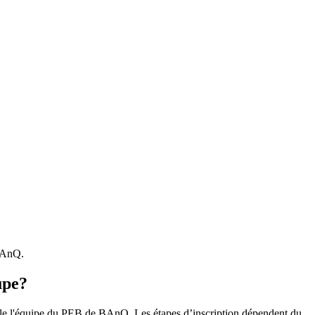
 BAnQ.
upe?
r le l'équipe du PEB de BAnQ. Les étapes d’inscription dépendent du