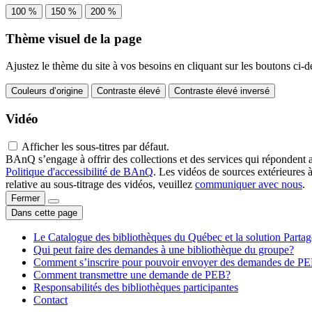
100 %
150 %
200 %
Thème visuel de la page
Ajustez le thème du site à vos besoins en cliquant sur les boutons ci-d
Couleurs d’origine
Contraste élevé
Contraste élevé inversé
Vidéo
Afficher les sous-titres par défaut.
BAnQ s’engage à offrir des collections et des services qui répondent 
Politique d'accessibilité de BAnQ
. Les vidéos de sources extérieures 
relative au sous-titrage des vidéos, veuillez
communiquer avec nous
.
Fermer
Dans cette page
Le Catalogue des bibliothèques du Québec et la solution Parta
Qui peut faire des demandes à une bibliothèque du groupe?
Comment s’inscrire pour pouvoir envoyer des demandes de P
Comment transmettre une demande de PEB?
Responsabilités des bibliothèques participantes
Contact