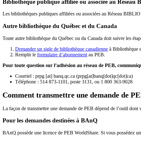
Bibliothèque publique affiliée ou associée au Résea
Les bibliothèques publiques affiliées ou associées au Réseau BIBLI
Autre bibliothèque du Québec et du Canada
Toute autre bibliothèque du Québec ou du Canada doit suivre les étap
Demander un sigle de bibliothèque canadienne
à Bibliothèque 
Remplir le
f
ormulaire d’abonnement
au PEB.
Pour toute question sur l’adhésion au réseau de PEB,
communique
Courriel
:
prpg
[at]
banq.qc.ca
(
prpg[at]banq[dot]qc[dot]ca
)
Téléphone : 514 873-1101, poste 3131, ou 1 800 363-9028
Comment transmettre une demande de P
La façon de transmettre une demande de PEB dépend de l’outil dont vo
Pour les demandes destinées à BAnQ
BAnQ possède une licence de PEB WorldShare. Si vous possédez une l