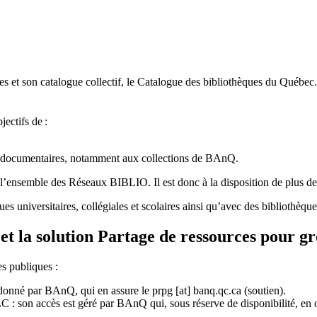
 et son catalogue collectif, le Catalogue des bibliothèques du Québec.
jectifs de
:
ces documentaires, notamment aux collections de BAnQ.
l
’
ensemble des R
é
seaux BIBLIO. Il est donc
à
la disposition de plus d
ues universitaires, collégiales et scolaires ainsi qu’avec des bibliothè
et la solution Partage de ressources pour g
es publiques :
rdonné par BAnQ, qui en assure le
prpg
[at]
banq.qc.ca
(soutien)
.
 son accès est géré par BAnQ qui, sous réserve de disponibilité, en off