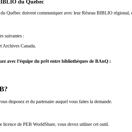
u BIBLIO du Québec
O du Québec doivent communiquer avec leur Réseau BIBLIO régional, q
es suivantes
:
et Archives Canada.
z avec l’équipe du prêt entre bibliothèques de BAnQ :
EB?
us disposez et du partenaire auquel vous faites la demande.
icence de PEB WorldShare, vous devez utiliser cet outil.