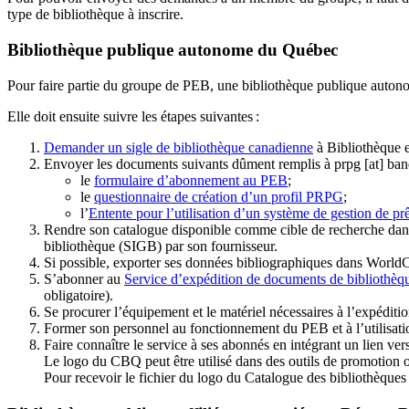
type de bibliothèque à inscrire.
Bibliothèque publique autonome du Québec
Pour faire partie du groupe de PEB, une bibliothèque publique auton
Elle doit ensuite suivre les étapes suivantes
:
Demander un sigle de bibliothèque canadienne
à Bibliothèque 
Envoyer les documents suivants dûment remplis à
prpg
[at]
ban
le
formulaire d’abonnement au PEB
;
le
questionnaire de création d’un profil PRPG
;
l’
Entente pour l’utilisation d’un système de gestion de prê
Rendre son catalogue disponible comme cible de recherche dans
bibliothèque (SIGB) par son fournisseur
.
Si possible, exporter ses données bibliographiques dans WorldC
S’abonner au
Service d’expédition de documents de bibliothèq
obligatoire).
Se procurer l’équipement et le matériel nécessaires à l’expéditio
Former son personnel au fonctionnement du PEB et à l’utilis
Faire connaître le service à ses abonnés en intégrant un lien vers
Le logo du CBQ peut être utilisé dans des outils de promotion o
Pour recevoir le fichier du logo du Catalogue des bibliothèque