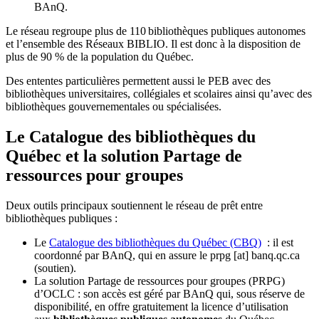
BAnQ.
Le réseau regroupe plus de 110
biblioth
è
ques publiques autonomes
et l
’
ensemble des R
é
seaux BIBLIO. Il est donc
à
la disposition de
plus de 90 % de la population du Qu
é
bec.
Des ententes particulières permettent aussi le PEB avec des
bibliothèques universitaires, collégiales et scolaires ainsi qu’avec des
bibliothèques gouvernementales ou spécialisées.
Le Catalogue des bibliothèques du
Québec et la solution Partage de
ressources pour groupes
Deux outils principaux soutiennent le réseau de prêt entre
bibliothèques publiques :
Le
Catalogue des bibliothèques du Québec (CBQ)
: il est
coordonné par BAnQ, qui en assure le
prpg
[at]
banq.qc.ca
(soutien)
.
La solution Partage de ressources pour groupes (PRPG)
d’OCLC : son accès est géré par BAnQ qui, sous réserve de
disponibilité, en offre gratuitement la licence d’utilisation