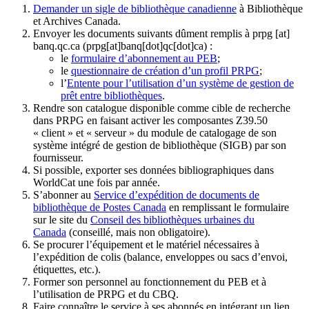
Demander un sigle de bibliothèque canadienne
à Bibliothèque
et Archives Canada.
Envoyer les documents suivants dûment remplis à
prpg
[at]
banq.qc.ca
(prpg[at]banq[dot]qc[dot]ca)
:
le
formulaire d’abonnement au PEB
;
le
questionnaire de création d’un profil PRPG
;
l’
Entente pour l’utilisation d’un système de gestion de
prêt entre bibliothèques
.
Rendre son catalogue disponible comme cible de recherche
dans PRPG en faisant activer les composantes Z39.50
« client » et « serveur » du module de catalogage de son
système intégré de gestion de bibliothèque (SIGB) par son
fournisseur
.
Si possible, exporter ses données bibliographiques dans
WorldCat une fois par année.
S’abonner au
Service d’expédition de documents de
bibliothèque de Postes Canada
en remplissant le formulaire
sur le site du
Conseil des bibliothèques urbaines du
Canada
(conseillé, mais non obligatoire).
Se procurer l’équipement et le matériel nécessaires à
l’expédition de colis (balance, enveloppes ou sacs d’envoi,
étiquettes, etc.).
Former son personnel au fonctionnement du PEB et à
l’utilisation de PRPG et du CBQ.
Faire connaître le service à ses abonnés en intégrant un lien