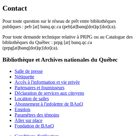
Contact
Pour toute question sur le réseau de prêt entre bibliothèques
publiques :
peb
[at]
banq.qc.ca
(peb[at]banq[dot]qc[dot]ca)
.
Pour toute demande technique relative à PRPG ou au Catalogue des
bibliothèques du Québec :
prpg
[at]
banq.qc.ca
(prpg[at]banq[dot]qc[dot]ca)
.
Bibliothèque et Archives nationales du Québec
Salle de presse
Nétiquette
Accès à l'information et vie privée
Partenaires et fournisseurs
Déclaration de services aux citoyens
Location de salles
Abonnement à l'infolettre de BAnQ
Emplois
Paramètres des témoins
Aller sur place
Fondation de BAnQ