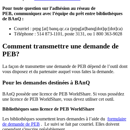
Pour toute question sur l’adhésion au réseau de
PEB,
communiquez avec l’équipe du prêt entre bibliothèques
de BAnQ :
Courriel
:
prpg
[at]
banq.qc.ca
(
prpg[at]banq[dot]qc[dot]ca
)
Téléphone : 514 873-1101, poste 3131, ou 1 800 363-9028
Comment transmettre une demande de
PEB?
La façon de transmettre une demande de PEB dépend de l’outil dont
vous disposez et du partenaire auquel vous faites la demande.
Pour les demandes destinées à BAnQ
BAnQ possède une licence de PEB WorldShare. Si vous possédez
une licence de PEB WorldShare, vous devez utiliser cet outil.
Bibliothèques sans licence de PEB WorldShare
Les bibliothèques soumettent leurs demandes à l’aide du
formulaire
de demande de PEB
.
Le suivi se fait par courriel.
Elles doivent
cependant s'inscrire préalablement.