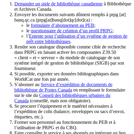
Demander un sigle de bibliothèque canadienne
à Bibliothèque
et Archives Canada.
Envoyer les documents suivants dûment remplis à
prpg
[at]
banq.qc.ca
(prpg[at]banq[dot]qc[dot]ca)
:
le
formulaire d’abonnement au PEB
;
le
questionnaire de création d’un profil PRPG
;
l’
Entente pour l’utilisation d’un système de gestion de
prêt entre bibliothèques
.
Rendre son catalogue disponible comme cible de recherche
dans PRPG en faisant activer les composantes Z39.50
« client » et « serveur » du module de catalogage de son
système intégré de gestion de bibliothèque (SIGB) par son
fournisseur
.
Si possible, exporter ses données bibliographiques dans
WorldCat une fois par année.
S’abonner au
Service d’expédition de documents de
bibliothèque de Postes Canada
en remplissant le formulaire
sur le site du
Conseil des bibliothèques urbaines du
Canada
(conseillé, mais non obligatoire).
Se procurer l’équipement et le matériel nécessaires à
l’expédition de colis (balance, enveloppes ou sacs d’envoi,
étiquettes, etc.).
Former son personnel au fonctionnement du PEB et à
l’utilisation de PRPG et du CBQ.
Faire connaître le service à ses abonnés en intégrant un lien