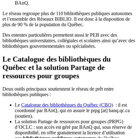
BAnQ.
Le réseau regroupe plus de 110
biblioth
è
ques publiques autonomes
et l
’
ensemble des R
é
seaux BIBLIO. Il est donc
à
la disposition de
plus de 90 % de la population du Qu
é
bec.
Des ententes particulières permettent aussi le PEB avec des
bibliothèques universitaires, collégiales et scolaires ainsi qu’avec des
bibliothèques gouvernementales ou spécialisées.
Le Catalogue des bibliothèques du
Québec et la solution Partage de
ressources pour groupes
Deux outils principaux soutiennent le réseau de prêt entre
bibliothèques publiques :
Le
Catalogue des bibliothèques du Québec (CBQ)
: il est
coordonné par BAnQ, qui en assure le
prpg
[at]
banq.qc.ca
(soutien)
.
La solution Partage de ressources pour groupes (PRPG)
d’OCLC : son accès est géré par BAnQ qui, sous réserve de
disponibilité, en offre gratuitement la licence d’utilisation