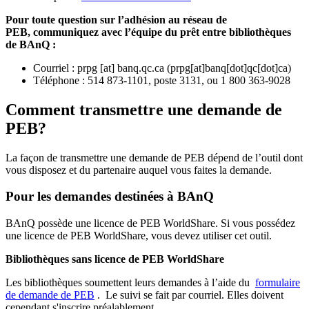
Pour toute question sur l’adhésion au réseau de
PEB,
communiquez avec l’équipe du prêt entre bibliothèques
de BAnQ :
Courriel
:
prpg
[at]
banq.qc.ca
(
prpg[at]banq[dot]qc[dot]ca
)
Téléphone : 514 873-1101, poste 3131, ou 1 800 363-9028
Comment transmettre une demande de
PEB?
La façon de transmettre une demande de PEB dépend de l’outil dont
vous disposez et du partenaire auquel vous faites la demande.
Pour les demandes destinées à BAnQ
BAnQ possède une licence de PEB WorldShare. Si vous possédez
une licence de PEB WorldShare, vous devez utiliser cet outil.
Bibliothèques sans licence de PEB WorldShare
Les bibliothèques soumettent leurs demandes à l’aide du
formulaire
de demande de PEB
.
Le suivi se fait par courriel.
Elles doivent
cependant s'inscrire préalablement.