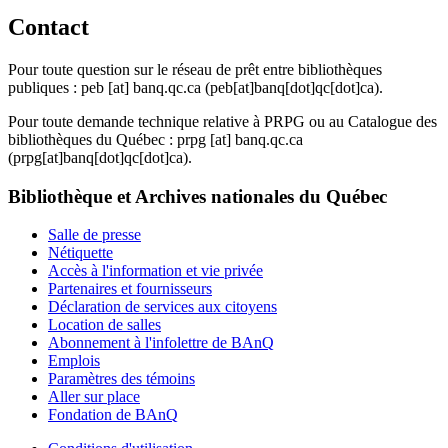
Contact
Pour toute question sur le réseau de prêt entre bibliothèques
publiques :
peb
[at]
banq.qc.ca
(peb[at]banq[dot]qc[dot]ca)
.
Pour toute demande technique relative à PRPG ou au Catalogue des
bibliothèques du Québec :
prpg
[at]
banq.qc.ca
(prpg[at]banq[dot]qc[dot]ca)
.
Bibliothèque et Archives nationales du Québec
Salle de presse
Nétiquette
Accès à l'information et vie privée
Partenaires et fournisseurs
Déclaration de services aux citoyens
Location de salles
Abonnement à l'infolettre de BAnQ
Emplois
Paramètres des témoins
Aller sur place
Fondation de BAnQ