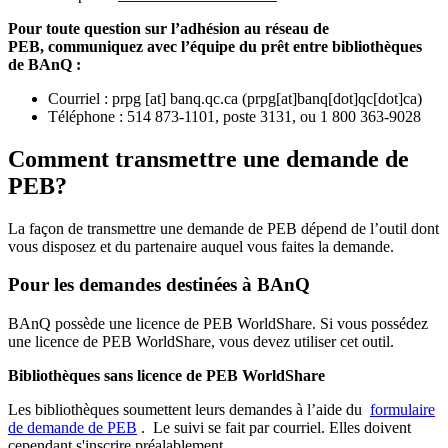
Pour toute question sur l’adhésion au réseau de
PEB,
communiquez avec l’équipe du prêt entre bibliothèques
de BAnQ :
Courriel
:
prpg
[at]
banq.qc.ca
(
prpg[at]banq[dot]qc[dot]ca
)
Téléphone : 514 873-1101, poste 3131, ou 1 800 363-9028
Comment transmettre une demande de
PEB?
La façon de transmettre une demande de PEB dépend de l’outil dont
vous disposez et du partenaire auquel vous faites la demande.
Pour les demandes destinées à BAnQ
BAnQ possède une licence de PEB WorldShare. Si vous possédez
une licence de PEB WorldShare, vous devez utiliser cet outil.
Bibliothèques sans licence de PEB WorldShare
Les bibliothèques soumettent leurs demandes à l’aide du
formulaire
de demande de PEB
.
Le suivi se fait par courriel.
Elles doivent
cependant s'inscrire préalablement.