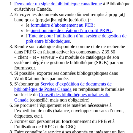
Demander un sigle de bibliothèque canadienne
à Bibliothèque
et Archives Canada.
Envoyer les documents suivants dûment remplis à
prpg
[at]
banq.qc.ca
(prpg[at]banq[dot]qc[dot]ca)
:
le
formulaire d’abonnement au PEB
;
le
questionnaire de création d’un profil PRPG
;
l’
Entente pour l’utilisation d’un système de gestion de
prêt entre bibliothèques
.
Rendre son catalogue disponible comme cible de recherche
dans PRPG en faisant activer les composantes Z39.50
« client » et « serveur » du module de catalogage de son
système intégré de gestion de bibliothèque (SIGB) par son
fournisseur
.
Si possible, exporter ses données bibliographiques dans
WorldCat une fois par année.
S’abonner au
Service d’expédition de documents de
bibliothèque de Postes Canada
en remplissant le formulaire
sur le site du
Conseil des bibliothèques urbaines du
Canada
(conseillé, mais non obligatoire).
Se procurer l’équipement et le matériel nécessaires à
l’expédition de colis (balance, enveloppes ou sacs d’envoi,
étiquettes, etc.).
Former son personnel au fonctionnement du PEB et à
l’utilisation de PRPG et du CBQ.
Faire connaître le service à ses abonnés en intégrant un lien