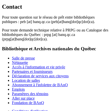
Contact
Pour toute question sur le réseau de prêt entre bibliothèques
publiques :
peb
[at]
banq.qc.ca
(peb[at]banq[dot]qc[dot]ca)
.
Pour toute demande technique relative à PRPG ou au Catalogue des
bibliothèques du Québec :
prpg
[at]
banq.qc.ca
(prpg[at]banq[dot]qc[dot]ca)
.
Bibliothèque et Archives nationales du Québec
Salle de presse
Nétiquette
Accès à l'information et vie privée
Partenaires et fournisseurs
Déclaration de services aux citoyens
Location de salles
Abonnement à l'infolettre de BAnQ
Emplois
Paramètres des témoins
Aller sur place
Fondation de BAnQ