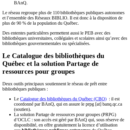
BAnQ.
Le réseau regroupe plus de 110
biblioth
è
ques publiques autonomes
et l
’
ensemble des R
é
seaux BIBLIO. Il est donc
à
la disposition de
plus de 90 % de la population du Qu
é
bec.
Des ententes particulières permettent aussi le PEB avec des
bibliothèques universitaires, collégiales et scolaires ainsi qu’avec des
bibliothèques gouvernementales ou spécialisées.
Le Catalogue des bibliothèques du
Québec et la solution Partage de
ressources pour groupes
Deux outils principaux soutiennent le réseau de prêt entre
bibliothèques publiques :
Le
Catalogue des bibliothèques du Québec (CBQ)
: il est
coordonné par BAnQ, qui en assure le
prpg
[at]
banq.qc.ca
(soutien)
.
La solution Partage de ressources pour groupes (PRPG)
d’OCLC : son accès est géré par BAnQ qui, sous réserve de
disponibilité, en offre gratuitement la licence d’utilisation