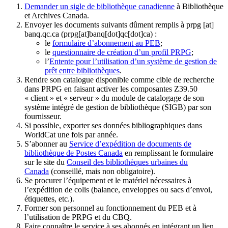
Demander un sigle de bibliothèque canadienne
à Bibliothèque
et Archives Canada.
Envoyer les documents suivants dûment remplis à
prpg
[at]
banq.qc.ca
(prpg[at]banq[dot]qc[dot]ca)
:
le
formulaire d’abonnement au PEB
;
le
questionnaire de création d’un profil PRPG
;
l’
Entente pour l’utilisation d’un système de gestion de
prêt entre bibliothèques
.
Rendre son catalogue disponible comme cible de recherche
dans PRPG en faisant activer les composantes Z39.50
« client » et « serveur » du module de catalogage de son
système intégré de gestion de bibliothèque (SIGB) par son
fournisseur
.
Si possible, exporter ses données bibliographiques dans
WorldCat une fois par année.
S’abonner au
Service d’expédition de documents de
bibliothèque de Postes Canada
en remplissant le formulaire
sur le site du
Conseil des bibliothèques urbaines du
Canada
(conseillé, mais non obligatoire).
Se procurer l’équipement et le matériel nécessaires à
l’expédition de colis (balance, enveloppes ou sacs d’envoi,
étiquettes, etc.).
Former son personnel au fonctionnement du PEB et à
l’utilisation de PRPG et du CBQ.
Faire connaître le service à ses abonnés en intégrant un lien