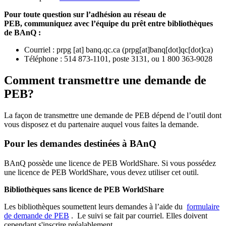
Pour toute question sur l’adhésion au réseau de
PEB,
communiquez avec l’équipe du prêt entre bibliothèques
de BAnQ :
Courriel
:
prpg
[at]
banq.qc.ca
(
prpg[at]banq[dot]qc[dot]ca
)
Téléphone : 514 873-1101, poste 3131, ou 1 800 363-9028
Comment transmettre une demande de
PEB?
La façon de transmettre une demande de PEB dépend de l’outil dont
vous disposez et du partenaire auquel vous faites la demande.
Pour les demandes destinées à BAnQ
BAnQ possède une licence de PEB WorldShare. Si vous possédez
une licence de PEB WorldShare, vous devez utiliser cet outil.
Bibliothèques sans licence de PEB WorldShare
Les bibliothèques soumettent leurs demandes à l’aide du
formulaire
de demande de PEB
.
Le suivi se fait par courriel.
Elles doivent
cependant s'inscrire préalablement.