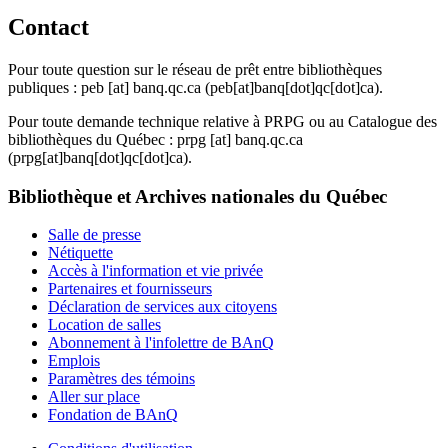
Contact
Pour toute question sur le réseau de prêt entre bibliothèques
publiques :
peb
[at]
banq.qc.ca
(peb[at]banq[dot]qc[dot]ca)
.
Pour toute demande technique relative à PRPG ou au Catalogue des
bibliothèques du Québec :
prpg
[at]
banq.qc.ca
(prpg[at]banq[dot]qc[dot]ca)
.
Bibliothèque et Archives nationales du Québec
Salle de presse
Nétiquette
Accès à l'information et vie privée
Partenaires et fournisseurs
Déclaration de services aux citoyens
Location de salles
Abonnement à l'infolettre de BAnQ
Emplois
Paramètres des témoins
Aller sur place
Fondation de BAnQ