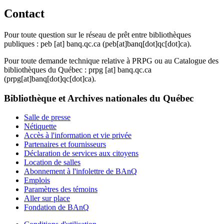
Contact
Pour toute question sur le réseau de prêt entre bibliothèques
publiques :
peb
[at]
banq.qc.ca
(peb[at]banq[dot]qc[dot]ca)
.
Pour toute demande technique relative à PRPG ou au Catalogue des
bibliothèques du Québec :
prpg
[at]
banq.qc.ca
(prpg[at]banq[dot]qc[dot]ca)
.
Bibliothèque et Archives nationales du Québec
Salle de presse
Nétiquette
Accès à l'information et vie privée
Partenaires et fournisseurs
Déclaration de services aux citoyens
Location de salles
Abonnement à l'infolettre de BAnQ
Emplois
Paramètres des témoins
Aller sur place
Fondation de BAnQ