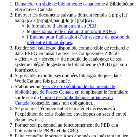
Demander un sigle de bibliothèque canadienne
à Bibliothèque
et Archives Canada.
Envoyer les documents suivants dûment remplis à
prpg
[at]
banq.qc.ca
(prpg[at]banq[dot]qc[dot]ca)
:
le
formulaire d’abonnement au PEB
;
le
questionnaire de création d’un profil PRPG
;
l’
Entente pour l’utilisation d’un système de gestion de
prêt entre bibliothèques
.
Rendre son catalogue disponible comme cible de recherche
dans PRPG en faisant activer les composantes Z39.50
« client » et « serveur » du module de catalogage de son
système intégré de gestion de bibliothèque (SIGB) par son
fournisseur
.
Si possible, exporter ses données bibliographiques dans
WorldCat une fois par année.
S’abonner au
Service d’expédition de documents de
bibliothèque de Postes Canada
en remplissant le formulaire
sur le site du
Conseil des bibliothèques urbaines du
Canada
(conseillé, mais non obligatoire).
Se procurer l’équipement et le matériel nécessaires à
l’expédition de colis (balance, enveloppes ou sacs d’envoi,
étiquettes, etc.).
Former son personnel au fonctionnement du PEB et à
l’utilisation de PRPG et du CBQ.
Faire connaître le service à ses abonnés en intégrant un lien