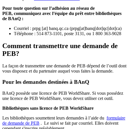
Pour toute question sur l’adhésion au réseau de
PEB,
communiquez avec l’équipe du prêt entre bibliothèques
de BAnQ :
Courriel
:
prpg
[at]
banq.qc.ca
(
prpg[at]banq[dot]qc[dot]ca
)
Téléphone : 514 873-1101, poste 3131, ou 1 800 363-9028
Comment transmettre une demande de
PEB?
La façon de transmettre une demande de PEB dépend de l’outil dont
vous disposez et du partenaire auquel vous faites la demande.
Pour les demandes destinées à BAnQ
BAnQ possède une licence de PEB WorldShare. Si vous possédez
une licence de PEB WorldShare, vous devez utiliser cet outil.
Bibliothèques sans licence de PEB WorldShare
Les bibliothèques soumettent leurs demandes à l’aide du
formulaire
de demande de PEB
.
Le suivi se fait par courriel.
Elles doivent
cependant s'inscrire préalablement.