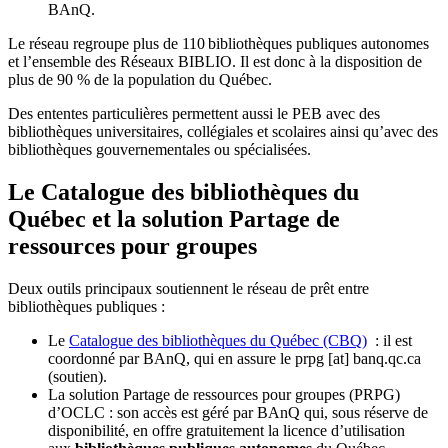
BAnQ.
Le réseau regroupe plus de 110
biblioth
è
ques publiques autonomes
et l
’
ensemble des R
é
seaux BIBLIO. Il est donc
à
la disposition de
plus de 90 % de la population du Qu
é
bec.
Des ententes particulières permettent aussi le PEB avec des
bibliothèques universitaires, collégiales et scolaires ainsi qu’avec des
bibliothèques gouvernementales ou spécialisées.
Le Catalogue des bibliothèques du
Québec et la solution Partage de
ressources pour groupes
Deux outils principaux soutiennent le réseau de prêt entre
bibliothèques publiques :
Le
Catalogue des bibliothèques du Québec (CBQ)
: il est
coordonné par BAnQ, qui en assure le
prpg
[at]
banq.qc.ca
(soutien)
.
La solution Partage de ressources pour groupes (PRPG)
d’OCLC : son accès est géré par BAnQ qui, sous réserve de
disponibilité, en offre gratuitement la licence d’utilisation