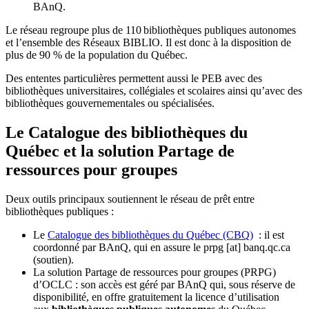
BAnQ.
Le réseau regroupe plus de 110
biblioth
è
ques publiques autonomes
et l
’
ensemble des R
é
seaux BIBLIO. Il est donc
à
la disposition de
plus de 90 % de la population du Qu
é
bec.
Des ententes particulières permettent aussi le PEB avec des
bibliothèques universitaires, collégiales et scolaires ainsi qu’avec des
bibliothèques gouvernementales ou spécialisées.
Le Catalogue des bibliothèques du
Québec et la solution Partage de
ressources pour groupes
Deux outils principaux soutiennent le réseau de prêt entre
bibliothèques publiques :
Le
Catalogue des bibliothèques du Québec (CBQ)
: il est
coordonné par BAnQ, qui en assure le
prpg
[at]
banq.qc.ca
(soutien)
.
La solution Partage de ressources pour groupes (PRPG)
d’OCLC : son accès est géré par BAnQ qui, sous réserve de
disponibilité, en offre gratuitement la licence d’utilisation