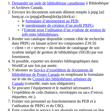
Demander un sigle de bibliothèque canadienne
à Bibliothèque
et Archives Canada.
Envoyer les documents suivants dûment remplis à
prpg
[at]
banq.qc.ca
(prpg[at]banq[dot]qc[dot]ca)
:
le
formulaire d’abonnement au PEB
;
le
questionnaire de création d’un profil PRPG
;
l’
Entente pour l’utilisation d’un système de gestion de
prêt entre bibliothèques
.
Rendre son catalogue disponible comme cible de recherche
dans PRPG en faisant activer les composantes Z39.50
« client » et « serveur » du module de catalogage de son
système intégré de gestion de bibliothèque (SIGB) par son
fournisseur
.
Si possible, exporter ses données bibliographiques dans
WorldCat une fois par année.
S’abonner au
Service d’expédition de documents de
bibliothèque de Postes Canada
en remplissant le formulaire
sur le site du
Conseil des bibliothèques urbaines du
Canada
(conseillé, mais non obligatoire).
Se procurer l’équipement et le matériel nécessaires à
l’expédition de colis (balance, enveloppes ou sacs d’envoi,
étiquettes, etc.).
Former son personnel au fonctionnement du PEB et à
l’utilisation de PRPG et du CBQ.
Faire connaître le service à ses abonnés en intégrant un lien