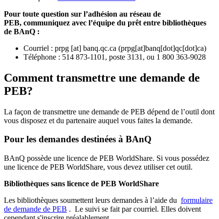
Pour toute question sur l’adhésion au réseau de
PEB,
communiquez avec l’équipe du prêt entre bibliothèques
de BAnQ :
Courriel
:
prpg
[at]
banq.qc.ca
(
prpg[at]banq[dot]qc[dot]ca
)
Téléphone : 514 873-1101, poste 3131, ou 1 800 363-9028
Comment transmettre une demande de
PEB?
La façon de transmettre une demande de PEB dépend de l’outil dont
vous disposez et du partenaire auquel vous faites la demande.
Pour les demandes destinées à BAnQ
BAnQ possède une licence de PEB WorldShare. Si vous possédez
une licence de PEB WorldShare, vous devez utiliser cet outil.
Bibliothèques sans licence de PEB WorldShare
Les bibliothèques soumettent leurs demandes à l’aide du
formulaire
de demande de PEB
.
Le suivi se fait par courriel.
Elles doivent
cependant s'inscrire préalablement.