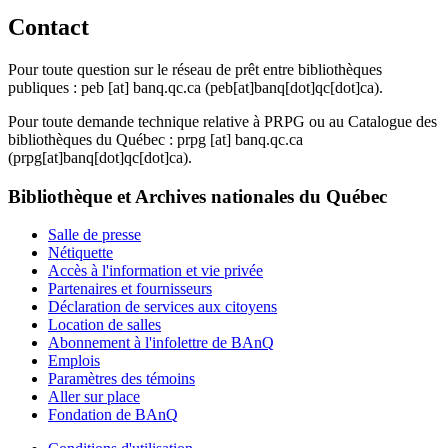
Contact
Pour toute question sur le réseau de prêt entre bibliothèques
publiques :
peb
[at]
banq.qc.ca
(peb[at]banq[dot]qc[dot]ca)
.
Pour toute demande technique relative à PRPG ou au Catalogue des
bibliothèques du Québec :
prpg
[at]
banq.qc.ca
(prpg[at]banq[dot]qc[dot]ca)
.
Bibliothèque et Archives nationales du Québec
Salle de presse
Nétiquette
Accès à l'information et vie privée
Partenaires et fournisseurs
Déclaration de services aux citoyens
Location de salles
Abonnement à l'infolettre de BAnQ
Emplois
Paramètres des témoins
Aller sur place
Fondation de BAnQ