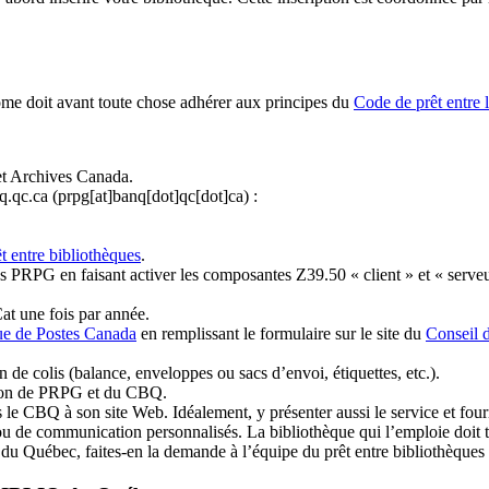
ome doit avant toute chose adhérer aux principes du
Code de prêt entre 
et Archives Canada.
q.qc.ca
(prpg[at]banq[dot]qc[dot]ca)
:
t entre bibliothèques
.
 PRPG en faisant activer les composantes Z39.50 « client » et « serveu
at une fois par année.
ue de Postes Canada
en remplissant le formulaire sur le site du
Conseil 
n de colis (balance, enveloppes ou sacs d’envoi, étiquettes, etc.).
ation de PRPG et du CBQ.
 le CBQ à son site Web. Idéalement, y présenter aussi le service et fourni
u de communication personnalisés. La bibliothèque qui l’emploie doit tou
s du Québec, faites-en la demande à l’équipe du prêt entre bibliothèqu