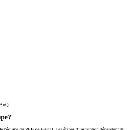
 BAnQ.
upe?
r le l'équipe du PEB de BAnQ. Les étapes d’inscription dépendent du