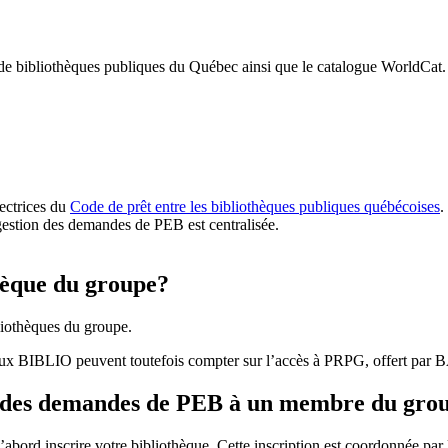
 de bibliothèques publiques du Québec ainsi que le catalogue WorldCat.
rectrices du
Code de prêt entre les bibliothèques publiques québécoises
.
gestion des demandes de PEB est centralisée.
hèque du groupe?
iothèques du groupe.
aux BIBLIO peuvent toutefois compter sur l’accès à PRPG, offert par
r des demandes de PEB à un membre du gro
bord inscrire votre bibliothèque. Cette inscription est coordonnée pa