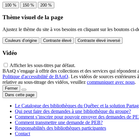
100 %
150 %
200 %
Thème visuel de la page
Ajustez le thème du site à vos besoins en cliquant sur les boutons ci-d
Couleurs d’origine
Contraste élevé
Contraste élevé inversé
Vidéo
Afficher les sous-titres par défaut.
BAnQ s’engage à offrir des collections et des services qui répondent 
Politique d'accessibilité de BAnQ
. Les vidéos de sources extérieures 
relative au sous-titrage des vidéos, veuillez
communiquer avec nous
.
Fermer
Dans cette page
Le Catalogue des bibliothèques du Québec et la solution Parta
Qui peut faire des demandes à une bibliothèque du groupe?
Comment s’inscrire pour pouvoir envoyer des demandes de P
Comment transmettre une demande de PEB?
Responsabilités des bibliothèques participantes
Contact