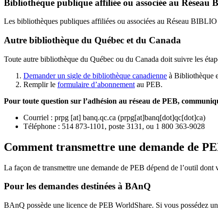
Bibliothèque publique affiliée ou associée au Résea
Les bibliothèques publiques affiliées ou associées au Réseau BIBLI
Autre bibliothèque du Québec et du Canada
Toute autre bibliothèque du Québec ou du Canada doit suivre les étap
Demander un sigle de bibliothèque canadienne
à Bibliothèque 
Remplir le
f
ormulaire d’abonnement
au PEB.
Pour toute question sur l’adhésion au réseau de PEB,
communique
Courriel
:
prpg
[at]
banq.qc.ca
(
prpg[at]banq[dot]qc[dot]ca
)
Téléphone : 514 873-1101, poste 3131, ou 1 800 363-9028
Comment transmettre une demande de P
La façon de transmettre une demande de PEB dépend de l’outil dont vo
Pour les demandes destinées à BAnQ
BAnQ possède une licence de PEB WorldShare. Si vous possédez une l