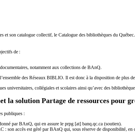
 et son catalogue collectif, le Catalogue des bibliothèques du Québec.
jectifs de
:
ces documentaires, notamment aux collections de BAnQ.
l
’
ensemble des R
é
seaux BIBLIO. Il est donc
à
la disposition de plus d
ues universitaires, collégiales et scolaires ainsi qu’avec des bibliothè
et la solution Partage de ressources pour g
es publiques :
rdonné par BAnQ, qui en assure le
prpg
[at]
banq.qc.ca
(soutien)
.
 son accès est géré par BAnQ qui, sous réserve de disponibilité, en off