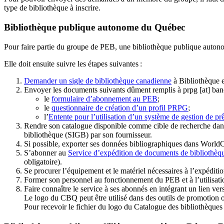
type de bibliothèque à inscrire.
Bibliothèque publique autonome du Québec
Pour faire partie du groupe de PEB, une bibliothèque publique auton
Elle doit ensuite suivre les étapes suivantes
:
Demander un sigle de bibliothèque canadienne
à Bibliothèque 
Envoyer les documents suivants dûment remplis à
prpg
[at]
ban
le
formulaire d’abonnement au PEB
;
le
questionnaire de création d’un profil PRPG
;
l’
Entente pour l’utilisation d’un système de gestion de prê
Rendre son catalogue disponible comme cible de recherche dans
bibliothèque (SIGB) par son fournisseur
.
Si possible, exporter ses données bibliographiques dans WorldC
S’abonner au
Service d’expédition de documents de bibliothèq
obligatoire).
Se procurer l’équipement et le matériel nécessaires à l’expéditio
Former son personnel au fonctionnement du PEB et à l’utilis
Faire connaître le service à ses abonnés en intégrant un lien vers
Le logo du CBQ peut être utilisé dans des outils de promotion o
Pour recevoir le fichier du logo du Catalogue des bibliothèque