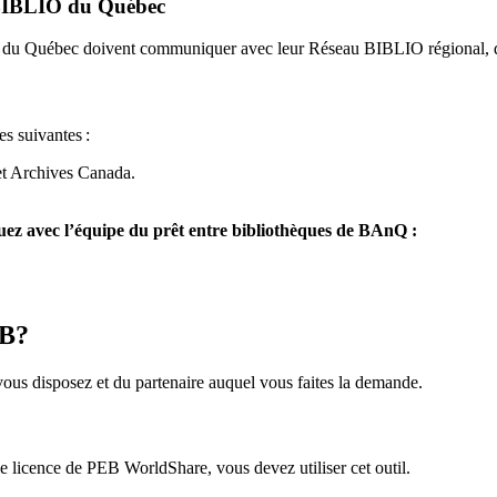
u BIBLIO du Québec
O du Québec doivent communiquer avec leur Réseau BIBLIO régional, q
es suivantes
:
et Archives Canada.
z avec l’équipe du prêt entre bibliothèques de BAnQ :
EB?
us disposez et du partenaire auquel vous faites la demande.
icence de PEB WorldShare, vous devez utiliser cet outil.