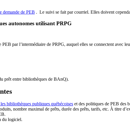
de demande de PEB
.
Le suivi se fait par courriel.
Elles doivent cependan
ques autonomes utilisant PRPG
EB par l’intermédiaire de PRPG, auquel elles se connectent avec leur i
u prêt entre bibliothèques de BAnQ)
.
antes
 les bibliothèques publiques québécoises
et des politiques de PEB des b
duits, nombre maximal de prêts, durée des prêts, tarifs, etc. À titre d’
EB.
n du logiciel.