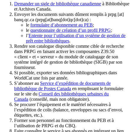
Demander un sigle de bibliothèque canadienne
à Bibliothèque
et Archives Canada.
Envoyer les documents suivants dûment remplis à
prpg
[at]
banq.qc.ca
(prpg[at]banq[dot]qc[dot]ca)
:
le
formulaire d’abonnement au PEB
;
le
questionnaire de création d’un profil PRPG
;
l’
Entente pour l’utilisation d’un système de gestion de
prêt entre bibliothèques
.
Rendre son catalogue disponible comme cible de recherche
dans PRPG en faisant activer les composantes Z39.50
« client » et « serveur » du module de catalogage de son
système intégré de gestion de bibliothèque (SIGB) par son
fournisseur
.
Si possible, exporter ses données bibliographiques dans
WorldCat une fois par année.
S’abonner au
Service d’expédition de documents de
bibliothèque de Postes Canada
en remplissant le formulaire
sur le site du
Conseil des bibliothèques urbaines du
Canada
(conseillé, mais non obligatoire).
Se procurer l’équipement et le matériel nécessaires à
l’expédition de colis (balance, enveloppes ou sacs d’envoi,
étiquettes, etc.).
Former son personnel au fonctionnement du PEB et à
l’utilisation de PRPG et du CBQ.
Faire connaître le service à ses abonnés en intégrant un lien