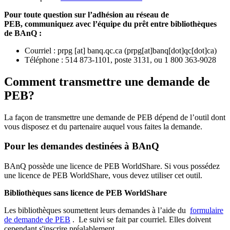
Pour toute question sur l’adhésion au réseau de
PEB,
communiquez avec l’équipe du prêt entre bibliothèques
de BAnQ :
Courriel
:
prpg
[at]
banq.qc.ca
(
prpg[at]banq[dot]qc[dot]ca
)
Téléphone : 514 873-1101, poste 3131, ou 1 800 363-9028
Comment transmettre une demande de
PEB?
La façon de transmettre une demande de PEB dépend de l’outil dont
vous disposez et du partenaire auquel vous faites la demande.
Pour les demandes destinées à BAnQ
BAnQ possède une licence de PEB WorldShare. Si vous possédez
une licence de PEB WorldShare, vous devez utiliser cet outil.
Bibliothèques sans licence de PEB WorldShare
Les bibliothèques soumettent leurs demandes à l’aide du
formulaire
de demande de PEB
.
Le suivi se fait par courriel.
Elles doivent
cependant s'inscrire préalablement.