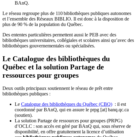
BAnQ.
Le réseau regroupe plus de 110
biblioth
è
ques publiques autonomes
et l
’
ensemble des R
é
seaux BIBLIO. Il est donc
à
la disposition de
plus de 90 % de la population du Qu
é
bec.
Des ententes particulières permettent aussi le PEB avec des
bibliothèques universitaires, collégiales et scolaires ainsi qu’avec des
bibliothèques gouvernementales ou spécialisées.
Le Catalogue des bibliothèques du
Québec et la solution Partage de
ressources pour groupes
Deux outils principaux soutiennent le réseau de prêt entre
bibliothèques publiques :
Le
Catalogue des bibliothèques du Québec (CBQ)
: il est
coordonné par BAnQ, qui en assure le
prpg
[at]
banq.qc.ca
(soutien)
.
La solution Partage de ressources pour groupes (PRPG)
d’OCLC : son accès est géré par BAnQ qui, sous réserve de
disponibilité, en offre gratuitement la licence d’utilisation