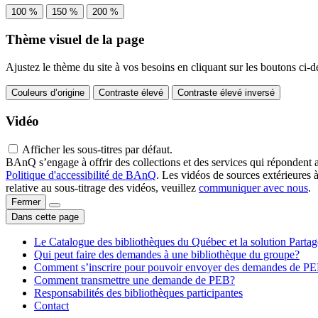
100 %
150 %
200 %
Thème visuel de la page
Ajustez le thème du site à vos besoins en cliquant sur les boutons ci-d
Couleurs d’origine
Contraste élevé
Contraste élevé inversé
Vidéo
Afficher les sous-titres par défaut.
BAnQ s’engage à offrir des collections et des services qui répondent 
Politique d'accessibilité de BAnQ
. Les vidéos de sources extérieures 
relative au sous-titrage des vidéos, veuillez
communiquer avec nous
.
Fermer
Dans cette page
Le Catalogue des bibliothèques du Québec et la solution Parta
Qui peut faire des demandes à une bibliothèque du groupe?
Comment s’inscrire pour pouvoir envoyer des demandes de P
Comment transmettre une demande de PEB?
Responsabilités des bibliothèques participantes
Contact