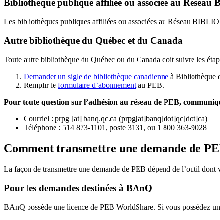
Bibliothèque publique affiliée ou associée au Résea
Les bibliothèques publiques affiliées ou associées au Réseau BIBLI
Autre bibliothèque du Québec et du Canada
Toute autre bibliothèque du Québec ou du Canada doit suivre les étap
Demander un sigle de bibliothèque canadienne
à Bibliothèque 
Remplir le
f
ormulaire d’abonnement
au PEB.
Pour toute question sur l’adhésion au réseau de PEB,
communique
Courriel
:
prpg
[at]
banq.qc.ca
(
prpg[at]banq[dot]qc[dot]ca
)
Téléphone : 514 873-1101, poste 3131, ou 1 800 363-9028
Comment transmettre une demande de P
La façon de transmettre une demande de PEB dépend de l’outil dont vo
Pour les demandes destinées à BAnQ
BAnQ possède une licence de PEB WorldShare. Si vous possédez une l