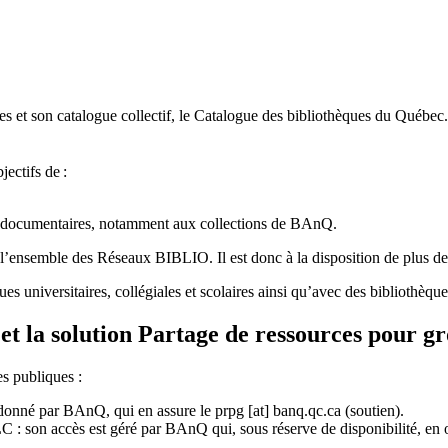
 et son catalogue collectif, le Catalogue des bibliothèques du Québec.
jectifs de
:
ces documentaires, notamment aux collections de BAnQ.
l
’
ensemble des R
é
seaux BIBLIO. Il est donc
à
la disposition de plus d
ues universitaires, collégiales et scolaires ainsi qu’avec des bibliothè
et la solution Partage de ressources pour g
es publiques :
rdonné par BAnQ, qui en assure le
prpg
[at]
banq.qc.ca
(soutien)
.
 son accès est géré par BAnQ qui, sous réserve de disponibilité, en off