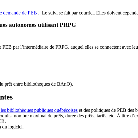
de demande de PEB
.
Le suivi se fait par courriel.
Elles doivent cependan
ques autonomes utilisant PRPG
EB par l’intermédiaire de PRPG, auquel elles se connectent avec leur i
u prêt entre bibliothèques de BAnQ)
.
antes
 les bibliothèques publiques québécoises
et des politiques de PEB des b
duits, nombre maximal de prêts, durée des prêts, tarifs, etc. À titre d’
EB.
n du logiciel.