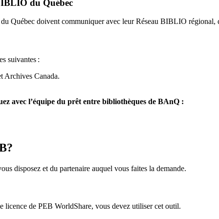
u BIBLIO du Québec
O du Québec doivent communiquer avec leur Réseau BIBLIO régional, q
es suivantes
:
et Archives Canada.
z avec l’équipe du prêt entre bibliothèques de BAnQ :
EB?
us disposez et du partenaire auquel vous faites la demande.
icence de PEB WorldShare, vous devez utiliser cet outil.