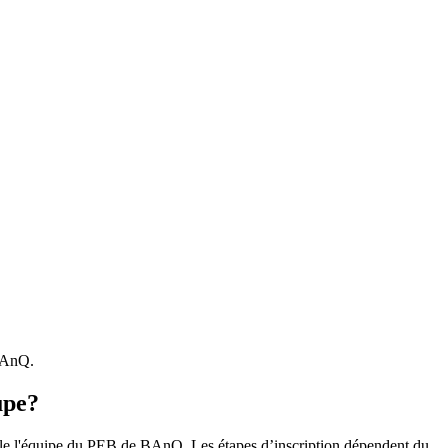
 BAnQ.
upe?
r le l'équipe du PEB de BAnQ. Les étapes d’inscription dépendent du