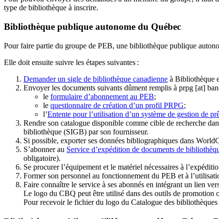
type de bibliothèque à inscrire.
Bibliothèque publique autonome du Québec
Pour faire partie du groupe de PEB, une bibliothèque publique auton
Elle doit ensuite suivre les étapes suivantes
:
Demander un sigle de bibliothèque canadienne
à Bibliothèque 
Envoyer les documents suivants dûment remplis à
prpg
[at]
ban
le
formulaire d’abonnement au PEB
;
le
questionnaire de création d’un profil PRPG
;
l’
Entente pour l’utilisation d’un système de gestion de prê
Rendre son catalogue disponible comme cible de recherche dans
bibliothèque (SIGB) par son fournisseur
.
Si possible, exporter ses données bibliographiques dans WorldC
S’abonner au
Service d’expédition de documents de bibliothèq
obligatoire).
Se procurer l’équipement et le matériel nécessaires à l’expéditio
Former son personnel au fonctionnement du PEB et à l’utilis
Faire connaître le service à ses abonnés en intégrant un lien vers
Le logo du CBQ peut être utilisé dans des outils de promotion o
Pour recevoir le fichier du logo du Catalogue des bibliothèque