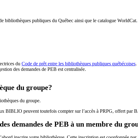
 de bibliothèques publiques du Québec ainsi que le catalogue WorldCat.
rectrices du
Code de prêt entre les bibliothèques publiques québécoises
.
gestion des demandes de PEB est centralisée.
hèque du groupe?
iothèques du groupe.
aux BIBLIO peuvent toutefois compter sur l’accès à PRPG, offert par
r des demandes de PEB à un membre du gro
bord inscrire votre bibliothèque. Cette inscription est coordonnée pa