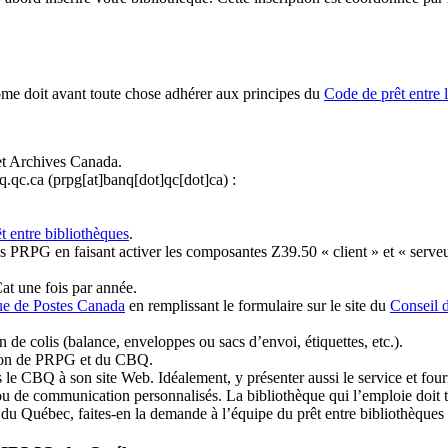
ome doit avant toute chose adhérer aux principes du
Code de prêt entre 
et Archives Canada.
q.qc.ca
(prpg[at]banq[dot]qc[dot]ca)
:
t entre bibliothèques
.
 PRPG en faisant activer les composantes Z39.50 « client » et « serveu
at une fois par année.
ue de Postes Canada
en remplissant le formulaire sur le site du
Conseil 
n de colis (balance, enveloppes ou sacs d’envoi, étiquettes, etc.).
ation de PRPG et du CBQ.
 le CBQ à son site Web. Idéalement, y présenter aussi le service et fourni
u de communication personnalisés. La bibliothèque qui l’emploie doit tou
s du Québec, faites-en la demande à l’équipe du prêt entre bibliothèqu