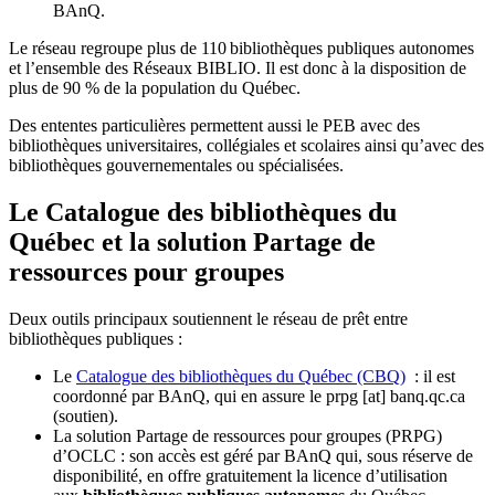
BAnQ.
Le réseau regroupe plus de 110
biblioth
è
ques publiques autonomes
et l
’
ensemble des R
é
seaux BIBLIO. Il est donc
à
la disposition de
plus de 90 % de la population du Qu
é
bec.
Des ententes particulières permettent aussi le PEB avec des
bibliothèques universitaires, collégiales et scolaires ainsi qu’avec des
bibliothèques gouvernementales ou spécialisées.
Le Catalogue des bibliothèques du
Québec et la solution Partage de
ressources pour groupes
Deux outils principaux soutiennent le réseau de prêt entre
bibliothèques publiques :
Le
Catalogue des bibliothèques du Québec (CBQ)
: il est
coordonné par BAnQ, qui en assure le
prpg
[at]
banq.qc.ca
(soutien)
.
La solution Partage de ressources pour groupes (PRPG)
d’OCLC : son accès est géré par BAnQ qui, sous réserve de
disponibilité, en offre gratuitement la licence d’utilisation