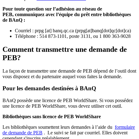
Pour toute question sur l’adhésion au réseau de
PEB,
communiquez avec l’équipe du prêt entre bibliothèques
de BAnQ :
Courriel
:
prpg
[at]
banq.qc.ca
(
prpg[at]banq[dot]qc[dot]ca
)
Téléphone : 514 873-1101, poste 3131, ou 1 800 363-9028
Comment transmettre une demande de
PEB?
La façon de transmettre une demande de PEB dépend de l’outil dont
vous disposez et du partenaire auquel vous faites la demande.
Pour les demandes destinées à BAnQ
BAnQ possède une licence de PEB WorldShare. Si vous possédez
une licence de PEB WorldShare, vous devez utiliser cet outil.
Bibliothèques sans licence de PEB WorldShare
Les bibliothèques soumettent leurs demandes à l’aide du
formulaire
de demande de PEB
.
Le suivi se fait par courriel.
Elles doivent
cependant s'inscrire préalablement.