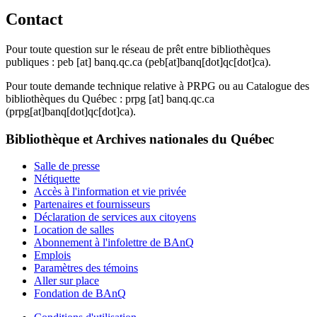
Contact
Pour toute question sur le réseau de prêt entre bibliothèques
publiques :
peb
[at]
banq.qc.ca
(peb[at]banq[dot]qc[dot]ca)
.
Pour toute demande technique relative à PRPG ou au Catalogue des
bibliothèques du Québec :
prpg
[at]
banq.qc.ca
(prpg[at]banq[dot]qc[dot]ca)
.
Bibliothèque et Archives nationales du Québec
Salle de presse
Nétiquette
Accès à l'information et vie privée
Partenaires et fournisseurs
Déclaration de services aux citoyens
Location de salles
Abonnement à l'infolettre de BAnQ
Emplois
Paramètres des témoins
Aller sur place
Fondation de BAnQ