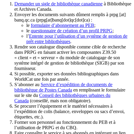
Demander un sigle de bibliothèque canadienne
à Bibliothèque
et Archives Canada.
Envoyer les documents suivants dûment remplis à
prpg
[at]
banq.qc.ca
(prpg[at]banq[dot]qc[dot]ca)
:
le
formulaire d’abonnement au PEB
;
le
questionnaire de création d’un profil PRPG
;
l’
Entente pour l’utilisation d’un système de gestion de
prêt entre bibliothèques
.
Rendre son catalogue disponible comme cible de recherche
dans PRPG en faisant activer les composantes Z39.50
« client » et « serveur » du module de catalogage de son
système intégré de gestion de bibliothèque (SIGB) par son
fournisseur
.
Si possible, exporter ses données bibliographiques dans
WorldCat une fois par année.
S’abonner au
Service d’expédition de documents de
bibliothèque de Postes Canada
en remplissant le formulaire
sur le site du
Conseil des bibliothèques urbaines du
Canada
(conseillé, mais non obligatoire).
Se procurer l’équipement et le matériel nécessaires à
l’expédition de colis (balance, enveloppes ou sacs d’envoi,
étiquettes, etc.).
Former son personnel au fonctionnement du PEB et à
l’utilisation de PRPG et du CBQ.
Faire connaître le service à ses abonnés en intégrant un lien