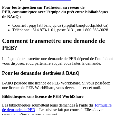
Pour toute question sur l’adhésion au réseau de
PEB,
communiquez avec l’équipe du prêt entre bibliothèques
de BAnQ :
Courriel
:
prpg
[at]
banq.qc.ca
(
prpg[at]banq[dot]qc[dot]ca
)
Téléphone : 514 873-1101, poste 3131, ou 1 800 363-9028
Comment transmettre une demande de
PEB?
La façon de transmettre une demande de PEB dépend de l’outil dont
vous disposez et du partenaire auquel vous faites la demande.
Pour les demandes destinées à BAnQ
BAnQ possède une licence de PEB WorldShare. Si vous possédez
une licence de PEB WorldShare, vous devez utiliser cet outil.
Bibliothèques sans licence de PEB WorldShare
Les bibliothèques soumettent leurs demandes à l’aide du
formulaire
de demande de PEB
.
Le suivi se fait par courriel.
Elles doivent
cependant s'inscrire préalablement.