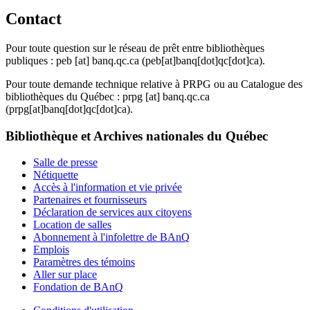
Contact
Pour toute question sur le réseau de prêt entre bibliothèques
publiques :
peb
[at]
banq.qc.ca
(peb[at]banq[dot]qc[dot]ca)
.
Pour toute demande technique relative à PRPG ou au Catalogue des
bibliothèques du Québec :
prpg
[at]
banq.qc.ca
(prpg[at]banq[dot]qc[dot]ca)
.
Bibliothèque et Archives nationales du Québec
Salle de presse
Nétiquette
Accès à l'information et vie privée
Partenaires et fournisseurs
Déclaration de services aux citoyens
Location de salles
Abonnement à l'infolettre de BAnQ
Emplois
Paramètres des témoins
Aller sur place
Fondation de BAnQ