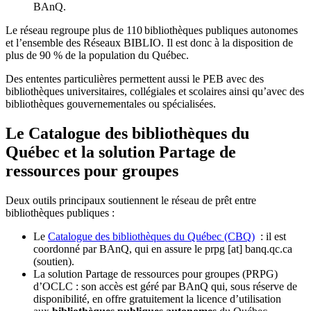
BAnQ.
Le réseau regroupe plus de 110
biblioth
è
ques publiques autonomes
et l
’
ensemble des R
é
seaux BIBLIO. Il est donc
à
la disposition de
plus de 90 % de la population du Qu
é
bec.
Des ententes particulières permettent aussi le PEB avec des
bibliothèques universitaires, collégiales et scolaires ainsi qu’avec des
bibliothèques gouvernementales ou spécialisées.
Le Catalogue des bibliothèques du
Québec et la solution Partage de
ressources pour groupes
Deux outils principaux soutiennent le réseau de prêt entre
bibliothèques publiques :
Le
Catalogue des bibliothèques du Québec (CBQ)
: il est
coordonné par BAnQ, qui en assure le
prpg
[at]
banq.qc.ca
(soutien)
.
La solution Partage de ressources pour groupes (PRPG)
d’OCLC : son accès est géré par BAnQ qui, sous réserve de
disponibilité, en offre gratuitement la licence d’utilisation