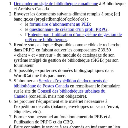
Demander un sigle de bibliothèque canadienne
à Bibliothèque
et Archives Canada.
Envoyer les documents suivants dûment remplis à
prpg
[at]
banq.qc.ca
(prpg[at]banq[dot]qc[dot]ca)
:
le
formulaire d’abonnement au PEB
;
le
questionnaire de création d’un profil PRPG
;
l’
Entente pour l’utilisation d’un système de gestion de
prêt entre bibliothèques
.
Rendre son catalogue disponible comme cible de recherche
dans PRPG en faisant activer les composantes Z39.50
« client » et « serveur » du module de catalogage de son
système intégré de gestion de bibliothèque (SIGB) par son
fournisseur
.
Si possible, exporter ses données bibliographiques dans
WorldCat une fois par année.
S’abonner au
Service d’expédition de documents de
bibliothèque de Postes Canada
en remplissant le formulaire
sur le site du
Conseil des bibliothèques urbaines du
Canada
(conseillé, mais non obligatoire).
Se procurer l’équipement et le matériel nécessaires à
l’expédition de colis (balance, enveloppes ou sacs d’envoi,
étiquettes, etc.).
Former son personnel au fonctionnement du PEB et à
l’utilisation de PRPG et du CBQ.
Faire connaître le service à ses abonnés en intégrant un lien