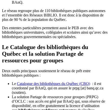
BAnQ.
Le réseau regroupe plus de 110
biblioth
è
ques publiques autonomes
et l
’
ensemble des R
é
seaux BIBLIO. Il est donc
à
la disposition de
plus de 90 % de la population du Qu
é
bec.
Des ententes particulières permettent aussi le PEB avec des
bibliothèques universitaires, collégiales et scolaires ainsi qu’avec des
bibliothèques gouvernementales ou spécialisées.
Le Catalogue des bibliothèques du
Québec et la solution Partage de
ressources pour groupes
Deux outils principaux soutiennent le réseau de prêt entre
bibliothèques publiques :
Le
Catalogue des bibliothèques du Québec (CBQ)
: il est
coordonné par BAnQ, qui en assure le
prpg
[at]
banq.qc.ca
(soutien)
.
La solution Partage de ressources pour groupes (PRPG)
d’OCLC : son accès est géré par BAnQ qui, sous réserve de
disponibilité, en offre gratuitement la licence d’utilisation