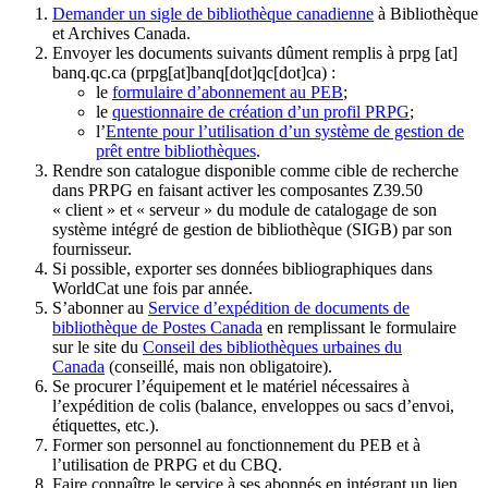
Demander un sigle de bibliothèque canadienne
à Bibliothèque
et Archives Canada.
Envoyer les documents suivants dûment remplis à
prpg
[at]
banq.qc.ca
(prpg[at]banq[dot]qc[dot]ca)
:
le
formulaire d’abonnement au PEB
;
le
questionnaire de création d’un profil PRPG
;
l’
Entente pour l’utilisation d’un système de gestion de
prêt entre bibliothèques
.
Rendre son catalogue disponible comme cible de recherche
dans PRPG en faisant activer les composantes Z39.50
« client » et « serveur » du module de catalogage de son
système intégré de gestion de bibliothèque (SIGB) par son
fournisseur
.
Si possible, exporter ses données bibliographiques dans
WorldCat une fois par année.
S’abonner au
Service d’expédition de documents de
bibliothèque de Postes Canada
en remplissant le formulaire
sur le site du
Conseil des bibliothèques urbaines du
Canada
(conseillé, mais non obligatoire).
Se procurer l’équipement et le matériel nécessaires à
l’expédition de colis (balance, enveloppes ou sacs d’envoi,
étiquettes, etc.).
Former son personnel au fonctionnement du PEB et à
l’utilisation de PRPG et du CBQ.
Faire connaître le service à ses abonnés en intégrant un lien