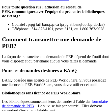
Pour toute question sur l’adhésion au réseau de
PEB,
communiquez avec l’équipe du prêt entre bibliothèques
de BAnQ :
Courriel
:
prpg
[at]
banq.qc.ca
(
prpg[at]banq[dot]qc[dot]ca
)
Téléphone : 514 873-1101, poste 3131, ou 1 800 363-9028
Comment transmettre une demande de
PEB?
La façon de transmettre une demande de PEB dépend de l’outil dont
vous disposez et du partenaire auquel vous faites la demande.
Pour les demandes destinées à BAnQ
BAnQ possède une licence de PEB WorldShare. Si vous possédez
une licence de PEB WorldShare, vous devez utiliser cet outil.
Bibliothèques sans licence de PEB WorldShare
Les bibliothèques soumettent leurs demandes à l’aide du
formulaire
de demande de PEB
.
Le suivi se fait par courriel.
Elles doivent
cependant s'inscrire préalablement.