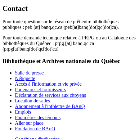
Contact
Pour toute question sur le réseau de prêt entre bibliothèques
publiques :
peb
[at]
banq.qc.ca
(peb[at]banq[dot]qc[dot]ca)
.
Pour toute demande technique relative à PRPG ou au Catalogue des
bibliothèques du Québec :
prpg
[at]
banq.qc.ca
(prpg[at]banq[dot]qc[dot]ca)
.
Bibliothèque et Archives nationales du Québec
Salle de presse
Nétiquette
Accès à l'information et vie privée
Partenaires et fournisseurs
Déclaration de services aux citoyens
Location de salles
Abonnement à l'infolettre de BAnQ
Emplois
Paramètres des témoins
Aller sur place
Fondation de BAnQ