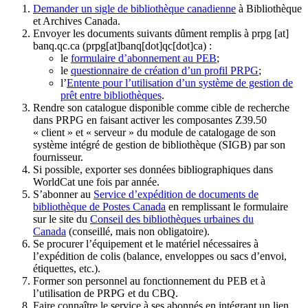
Demander un sigle de bibliothèque canadienne
à Bibliothèque
et Archives Canada.
Envoyer les documents suivants dûment remplis à
prpg
[at]
banq.qc.ca
(prpg[at]banq[dot]qc[dot]ca)
:
le
formulaire d’abonnement au PEB
;
le
questionnaire de création d’un profil PRPG
;
l’
Entente pour l’utilisation d’un système de gestion de
prêt entre bibliothèques
.
Rendre son catalogue disponible comme cible de recherche
dans PRPG en faisant activer les composantes Z39.50
« client » et « serveur » du module de catalogage de son
système intégré de gestion de bibliothèque (SIGB) par son
fournisseur
.
Si possible, exporter ses données bibliographiques dans
WorldCat une fois par année.
S’abonner au
Service d’expédition de documents de
bibliothèque de Postes Canada
en remplissant le formulaire
sur le site du
Conseil des bibliothèques urbaines du
Canada
(conseillé, mais non obligatoire).
Se procurer l’équipement et le matériel nécessaires à
l’expédition de colis (balance, enveloppes ou sacs d’envoi,
étiquettes, etc.).
Former son personnel au fonctionnement du PEB et à
l’utilisation de PRPG et du CBQ.
Faire connaître le service à ses abonnés en intégrant un lien