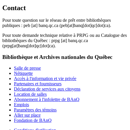
Contact
Pour toute question sur le réseau de prêt entre bibliothèques
publiques :
peb
[at]
banq.qc.ca
(peb[at]banq[dot]qc[dot]ca)
.
Pour toute demande technique relative à PRPG ou au Catalogue des
bibliothèques du Québec :
prpg
[at]
banq.qc.ca
(prpg[at]banq[dot]qc[dot]ca)
.
Bibliothèque et Archives nationales du Québec
Salle de presse
Nétiquette
Accès à l'information et vie privée
Partenaires et fournisseurs
Déclaration de services aux citoyens
Location de salles
Abonnement à l'infolettre de BAnQ
Emplois
Paramètres des témoins
Aller sur place
Fondation de BAnQ