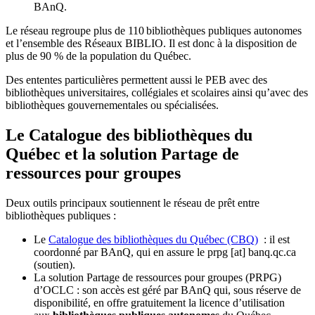
BAnQ.
Le réseau regroupe plus de 110
biblioth
è
ques publiques autonomes
et l
’
ensemble des R
é
seaux BIBLIO. Il est donc
à
la disposition de
plus de 90 % de la population du Qu
é
bec.
Des ententes particulières permettent aussi le PEB avec des
bibliothèques universitaires, collégiales et scolaires ainsi qu’avec des
bibliothèques gouvernementales ou spécialisées.
Le Catalogue des bibliothèques du
Québec et la solution Partage de
ressources pour groupes
Deux outils principaux soutiennent le réseau de prêt entre
bibliothèques publiques :
Le
Catalogue des bibliothèques du Québec (CBQ)
: il est
coordonné par BAnQ, qui en assure le
prpg
[at]
banq.qc.ca
(soutien)
.
La solution Partage de ressources pour groupes (PRPG)
d’OCLC : son accès est géré par BAnQ qui, sous réserve de
disponibilité, en offre gratuitement la licence d’utilisation