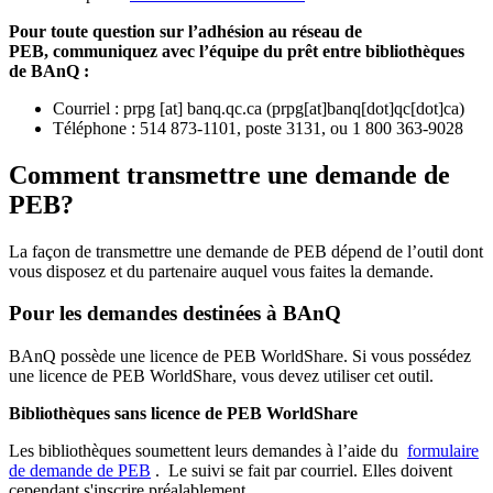
Pour toute question sur l’adhésion au réseau de
PEB,
communiquez avec l’équipe du prêt entre bibliothèques
de BAnQ :
Courriel
:
prpg
[at]
banq.qc.ca
(
prpg[at]banq[dot]qc[dot]ca
)
Téléphone : 514 873-1101, poste 3131, ou 1 800 363-9028
Comment transmettre une demande de
PEB?
La façon de transmettre une demande de PEB dépend de l’outil dont
vous disposez et du partenaire auquel vous faites la demande.
Pour les demandes destinées à BAnQ
BAnQ possède une licence de PEB WorldShare. Si vous possédez
une licence de PEB WorldShare, vous devez utiliser cet outil.
Bibliothèques sans licence de PEB WorldShare
Les bibliothèques soumettent leurs demandes à l’aide du
formulaire
de demande de PEB
.
Le suivi se fait par courriel.
Elles doivent
cependant s'inscrire préalablement.