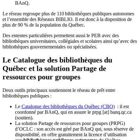
BAnQ.
Le réseau regroupe plus de 110
biblioth
è
ques publiques autonomes
et l
’
ensemble des R
é
seaux BIBLIO. Il est donc
à
la disposition de
plus de 90 % de la population du Qu
é
bec.
Des ententes particulières permettent aussi le PEB avec des
bibliothèques universitaires, collégiales et scolaires ainsi qu’avec des
bibliothèques gouvernementales ou spécialisées.
Le Catalogue des bibliothèques du
Québec et la solution Partage de
ressources pour groupes
Deux outils principaux soutiennent le réseau de prêt entre
bibliothèques publiques :
Le
Catalogue des bibliothèques du Québec (CBQ)
: il est
coordonné par BAnQ, qui en assure le
prpg
[at]
banq.qc.ca
(soutien)
.
La solution Partage de ressources pour groupes (PRPG)
d’OCLC : son accès est géré par BAnQ qui, sous réserve de
disponibilité, en offre gratuitement la licence d’utilisation