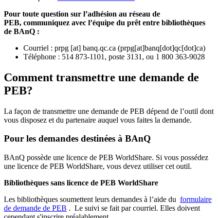
Pour toute question sur l’adhésion au réseau de
PEB,
communiquez avec l’équipe du prêt entre bibliothèques
de BAnQ :
Courriel
:
prpg
[at]
banq.qc.ca
(
prpg[at]banq[dot]qc[dot]ca
)
Téléphone : 514 873-1101, poste 3131, ou 1 800 363-9028
Comment transmettre une demande de
PEB?
La façon de transmettre une demande de PEB dépend de l’outil dont
vous disposez et du partenaire auquel vous faites la demande.
Pour les demandes destinées à BAnQ
BAnQ possède une licence de PEB WorldShare. Si vous possédez
une licence de PEB WorldShare, vous devez utiliser cet outil.
Bibliothèques sans licence de PEB WorldShare
Les bibliothèques soumettent leurs demandes à l’aide du
formulaire
de demande de PEB
.
Le suivi se fait par courriel.
Elles doivent
cependant s'inscrire préalablement.