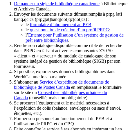
Demander un sigle de bibliothèque canadienne
à Bibliothèque
et Archives Canada.
Envoyer les documents suivants dûment remplis à
prpg
[at]
banq.qc.ca
(prpg[at]banq[dot]qc[dot]ca)
:
le
formulaire d’abonnement au PEB
;
le
questionnaire de création d’un profil PRPG
;
l’
Entente pour l’utilisation d’un système de gestion de
prêt entre bibliothèques
.
Rendre son catalogue disponible comme cible de recherche
dans PRPG en faisant activer les composantes Z39.50
« client » et « serveur » du module de catalogage de son
système intégré de gestion de bibliothèque (SIGB) par son
fournisseur
.
Si possible, exporter ses données bibliographiques dans
WorldCat une fois par année.
S’abonner au
Service d’expédition de documents de
bibliothèque de Postes Canada
en remplissant le formulaire
sur le site du
Conseil des bibliothèques urbaines du
Canada
(conseillé, mais non obligatoire).
Se procurer l’équipement et le matériel nécessaires à
l’expédition de colis (balance, enveloppes ou sacs d’envoi,
étiquettes, etc.).
Former son personnel au fonctionnement du PEB et à
l’utilisation de PRPG et du CBQ.
Faire connaître le service à ses abonnés en intégrant un lien