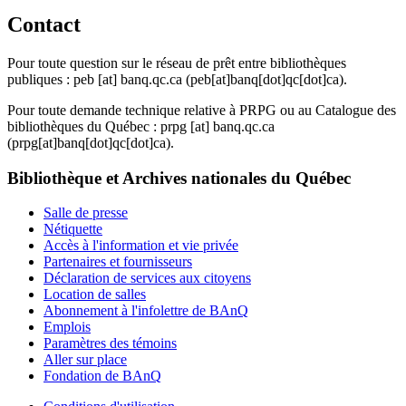
Contact
Pour toute question sur le réseau de prêt entre bibliothèques
publiques :
peb
[at]
banq.qc.ca
(peb[at]banq[dot]qc[dot]ca)
.
Pour toute demande technique relative à PRPG ou au Catalogue des
bibliothèques du Québec :
prpg
[at]
banq.qc.ca
(prpg[at]banq[dot]qc[dot]ca)
.
Bibliothèque et Archives nationales du Québec
Salle de presse
Nétiquette
Accès à l'information et vie privée
Partenaires et fournisseurs
Déclaration de services aux citoyens
Location de salles
Abonnement à l'infolettre de BAnQ
Emplois
Paramètres des témoins
Aller sur place
Fondation de BAnQ