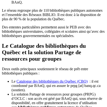
BAnQ.
Le réseau regroupe plus de 110
biblioth
è
ques publiques autonomes
et l
’
ensemble des R
é
seaux BIBLIO. Il est donc
à
la disposition de
plus de 90 % de la population du Qu
é
bec.
Des ententes particulières permettent aussi le PEB avec des
bibliothèques universitaires, collégiales et scolaires ainsi qu’avec des
bibliothèques gouvernementales ou spécialisées.
Le Catalogue des bibliothèques du
Québec et la solution Partage de
ressources pour groupes
Deux outils principaux soutiennent le réseau de prêt entre
bibliothèques publiques :
Le
Catalogue des bibliothèques du Québec (CBQ)
: il est
coordonné par BAnQ, qui en assure le
prpg
[at]
banq.qc.ca
(soutien)
.
La solution Partage de ressources pour groupes (PRPG)
d’OCLC : son accès est géré par BAnQ qui, sous réserve de
disponibilité, en offre gratuitement la licence d’utilisation