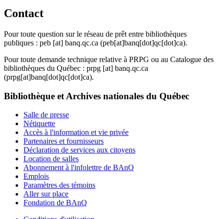
Contact
Pour toute question sur le réseau de prêt entre bibliothèques
publiques :
peb
[at]
banq.qc.ca
(peb[at]banq[dot]qc[dot]ca)
.
Pour toute demande technique relative à PRPG ou au Catalogue des
bibliothèques du Québec :
prpg
[at]
banq.qc.ca
(prpg[at]banq[dot]qc[dot]ca)
.
Bibliothèque et Archives nationales du Québec
Salle de presse
Nétiquette
Accès à l'information et vie privée
Partenaires et fournisseurs
Déclaration de services aux citoyens
Location de salles
Abonnement à l'infolettre de BAnQ
Emplois
Paramètres des témoins
Aller sur place
Fondation de BAnQ