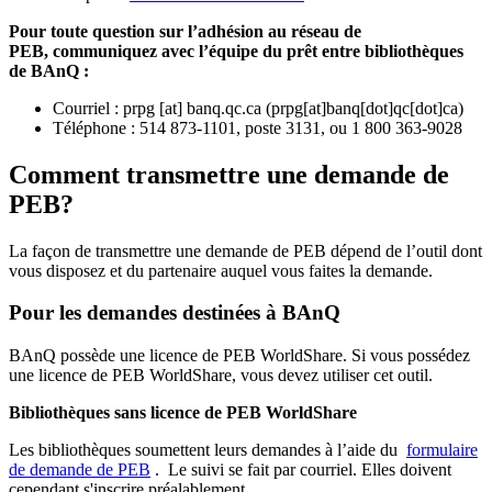
Pour toute question sur l’adhésion au réseau de
PEB,
communiquez avec l’équipe du prêt entre bibliothèques
de BAnQ :
Courriel
:
prpg
[at]
banq.qc.ca
(
prpg[at]banq[dot]qc[dot]ca
)
Téléphone : 514 873-1101, poste 3131, ou 1 800 363-9028
Comment transmettre une demande de
PEB?
La façon de transmettre une demande de PEB dépend de l’outil dont
vous disposez et du partenaire auquel vous faites la demande.
Pour les demandes destinées à BAnQ
BAnQ possède une licence de PEB WorldShare. Si vous possédez
une licence de PEB WorldShare, vous devez utiliser cet outil.
Bibliothèques sans licence de PEB WorldShare
Les bibliothèques soumettent leurs demandes à l’aide du
formulaire
de demande de PEB
.
Le suivi se fait par courriel.
Elles doivent
cependant s'inscrire préalablement.