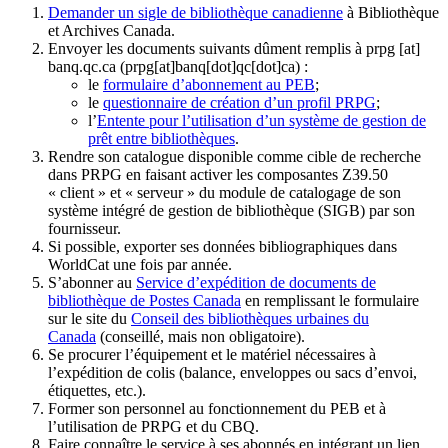
Demander un sigle de bibliothèque canadienne
à Bibliothèque
et Archives Canada.
Envoyer les documents suivants dûment remplis à
prpg
[at]
banq.qc.ca
(prpg[at]banq[dot]qc[dot]ca)
:
le
formulaire d’abonnement au PEB
;
le
questionnaire de création d’un profil PRPG
;
l’
Entente pour l’utilisation d’un système de gestion de
prêt entre bibliothèques
.
Rendre son catalogue disponible comme cible de recherche
dans PRPG en faisant activer les composantes Z39.50
« client » et « serveur » du module de catalogage de son
système intégré de gestion de bibliothèque (SIGB) par son
fournisseur
.
Si possible, exporter ses données bibliographiques dans
WorldCat une fois par année.
S’abonner au
Service d’expédition de documents de
bibliothèque de Postes Canada
en remplissant le formulaire
sur le site du
Conseil des bibliothèques urbaines du
Canada
(conseillé, mais non obligatoire).
Se procurer l’équipement et le matériel nécessaires à
l’expédition de colis (balance, enveloppes ou sacs d’envoi,
étiquettes, etc.).
Former son personnel au fonctionnement du PEB et à
l’utilisation de PRPG et du CBQ.
Faire connaître le service à ses abonnés en intégrant un lien