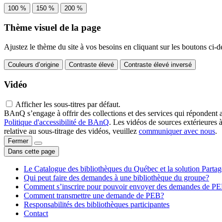
100 %
150 %
200 %
Thème visuel de la page
Ajustez le thème du site à vos besoins en cliquant sur les boutons ci-d
Couleurs d’origine
Contraste élevé
Contraste élevé inversé
Vidéo
Afficher les sous-titres par défaut.
BAnQ s’engage à offrir des collections et des services qui répondent 
Politique d'accessibilité de BAnQ
. Les vidéos de sources extérieures 
relative au sous-titrage des vidéos, veuillez
communiquer avec nous
.
Fermer
Dans cette page
Le Catalogue des bibliothèques du Québec et la solution Parta
Qui peut faire des demandes à une bibliothèque du groupe?
Comment s’inscrire pour pouvoir envoyer des demandes de P
Comment transmettre une demande de PEB?
Responsabilités des bibliothèques participantes
Contact