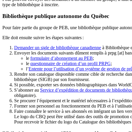
type de bibliothèque à inscrire.
Bibliothèque publique autonome du Québec
Pour faire partie du groupe de PEB, une bibliothèque publique auton
Elle doit ensuite suivre les étapes suivantes
:
Demander un sigle de bibliothèque canadienne
à Bibliothèque 
Envoyer les documents suivants dûment remplis à
prpg
[at]
ban
le
formulaire d’abonnement au PEB
;
le
questionnaire de création d’un profil PRPG
;
l’
Entente pour l’utilisation d’un système de gestion de prê
Rendre son catalogue disponible comme cible de recherche dans
bibliothèque (SIGB) par son fournisseur
.
Si possible, exporter ses données bibliographiques dans WorldC
S’abonner au
Service d’expédition de documents de bibliothèq
obligatoire).
Se procurer l’équipement et le matériel nécessaires à l’expéditio
Former son personnel au fonctionnement du PEB et à l’utilis
Faire connaître le service à ses abonnés en intégrant un lien vers
Le logo du CBQ peut être utilisé dans des outils de promotion o
Pour recevoir le fichier du logo du Catalogue des bibliothèque