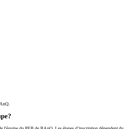
 BAnQ.
upe?
r le l'équipe du PEB de BAnQ. Les étapes d’inscription dépendent du