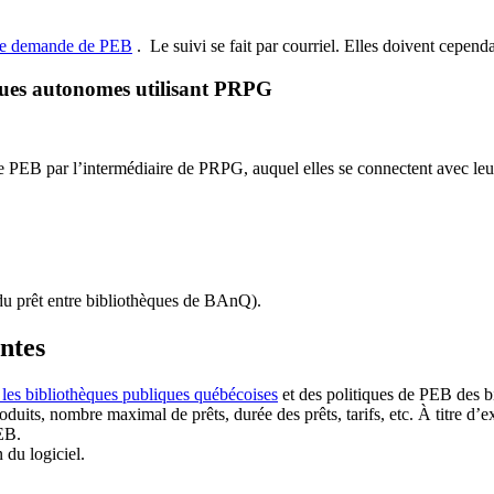
de demande de PEB
.
Le suivi se fait par courriel.
Elles doivent cependan
ques autonomes utilisant PRPG
EB par l’intermédiaire de PRPG, auquel elles se connectent avec leur i
u prêt entre bibliothèques de BAnQ)
.
antes
 les bibliothèques publiques québécoises
et des politiques de PEB des b
duits, nombre maximal de prêts, durée des prêts, tarifs, etc. À titre d’
EB.
n du logiciel.