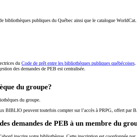
 de bibliothèques publiques du Québec ainsi que le catalogue WorldCat.
rectrices du
Code de prêt entre les bibliothèques publiques québécoises
.
gestion des demandes de PEB est centralisée.
hèque du groupe?
iothèques du groupe.
aux BIBLIO peuvent toutefois compter sur l’accès à PRPG, offert par
r des demandes de PEB à un membre du gro
bord inscrire votre bibliothèque. Cette inscription est coordonnée pa