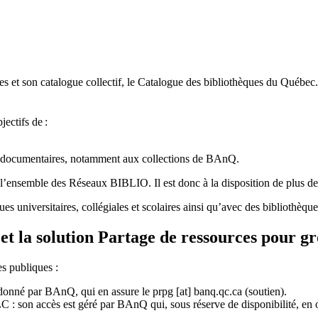
 et son catalogue collectif, le Catalogue des bibliothèques du Québec.
jectifs de
:
ces documentaires, notamment aux collections de BAnQ.
l
’
ensemble des R
é
seaux BIBLIO. Il est donc
à
la disposition de plus d
ues universitaires, collégiales et scolaires ainsi qu’avec des bibliothè
et la solution Partage de ressources pour g
es publiques :
rdonné par BAnQ, qui en assure le
prpg
[at]
banq.qc.ca
(soutien)
.
 son accès est géré par BAnQ qui, sous réserve de disponibilité, en off