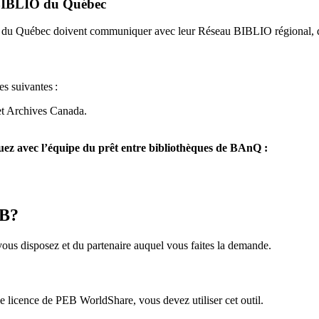
u BIBLIO du Québec
O du Québec doivent communiquer avec leur Réseau BIBLIO régional, q
es suivantes
:
et Archives Canada.
z avec l’équipe du prêt entre bibliothèques de BAnQ :
EB?
us disposez et du partenaire auquel vous faites la demande.
icence de PEB WorldShare, vous devez utiliser cet outil.