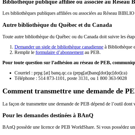
Bibliothèque publique affiliée ou associée au Résea
Les bibliothèques publiques affiliées ou associées au Réseau BIBLI
Autre bibliothèque du Québec et du Canada
Toute autre bibliothèque du Québec ou du Canada doit suivre les étap
Demander un sigle de bibliothèque canadienne
à Bibliothèque 
Remplir le
f
ormulaire d’abonnement
au PEB.
Pour toute question sur l’adhésion au réseau de PEB,
communique
Courriel
:
prpg
[at]
banq.qc.ca
(
prpg[at]banq[dot]qc[dot]ca
)
Téléphone : 514 873-1101, poste 3131, ou 1 800 363-9028
Comment transmettre une demande de P
La façon de transmettre une demande de PEB dépend de l’outil dont vo
Pour les demandes destinées à BAnQ
BAnQ possède une licence de PEB WorldShare. Si vous possédez une l