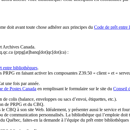
ome doit avant toute chose adhérer aux principes du
Code de prêt entre 
et Archives Canada.
q.qc.ca
(prpg[at]banq[dot]qc[dot]ca)
:
t entre bibliothèques
.
 PRPG en faisant activer les composantes Z39.50 « client » et « serveu
at une fois par année.
ue de Postes Canada
en remplissant le formulaire sur le site du
Conseil 
n de colis (balance, enveloppes ou sacs d’envoi, étiquettes, etc.).
ation de PRPG et du CBQ.
 le CBQ à son site Web. Idéalement, y présenter aussi le service et fourni
u de communication personnalisés. La bibliothèque qui l’emploie doit tou
s du Québec, faites-en la demande à l’équipe du prêt entre bibliothèqu