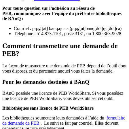
Pour toute question sur l’adhésion au réseau de
PEB,
communiquez avec l’équipe du prêt entre bibliothèques
de BAnQ :
Courriel
:
prpg
[at]
banq.qc.ca
(
prpg[at]banq[dot]qc[dot]ca
)
Téléphone : 514 873-1101, poste 3131, ou 1 800 363-9028
Comment transmettre une demande de
PEB?
La façon de transmettre une demande de PEB dépend de l’outil dont
vous disposez et du partenaire auquel vous faites la demande.
Pour les demandes destinées à BAnQ
BAnQ possède une licence de PEB WorldShare. Si vous possédez
une licence de PEB WorldShare, vous devez utiliser cet outil.
Bibliothèques sans licence de PEB WorldShare
Les bibliothèques soumettent leurs demandes à l’aide du
formulaire
de demande de PEB
.
Le suivi se fait par courriel.
Elles doivent
cependant s'inscrire préalablement.