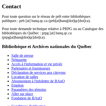
Contact
Pour toute question sur le réseau de prêt entre bibliothèques
publiques :
peb
[at]
banq.qc.ca
(peb[at]banq[dot]qc[dot]ca)
.
Pour toute demande technique relative à PRPG ou au Catalogue des
bibliothèques du Québec :
prpg
[at]
banq.qc.ca
(prpg[at]banq[dot]qc[dot]ca)
.
Bibliothèque et Archives nationales du Québec
Salle de presse
Nétiquette
Accès à l'information et vie privée
Partenaires et fournisseurs
Déclaration de services aux citoyens
Location de salles
Abonnement à l'infolettre de BAnQ
Emplois
Paramètres des témoins
Aller sur place
Fondation de BAnQ