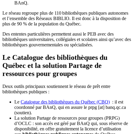
BAnQ.
Le réseau regroupe plus de 110
biblioth
è
ques publiques autonomes
et l
’
ensemble des R
é
seaux BIBLIO. Il est donc
à
la disposition de
plus de 90 % de la population du Qu
é
bec.
Des ententes particulières permettent aussi le PEB avec des
bibliothèques universitaires, collégiales et scolaires ainsi qu’avec des
bibliothèques gouvernementales ou spécialisées.
Le Catalogue des bibliothèques du
Québec et la solution Partage de
ressources pour groupes
Deux outils principaux soutiennent le réseau de prêt entre
bibliothèques publiques :
Le
Catalogue des bibliothèques du Québec (CBQ)
: il est
coordonné par BAnQ, qui en assure le
prpg
[at]
banq.qc.ca
(soutien)
.
La solution Partage de ressources pour groupes (PRPG)
d’OCLC : son accès est géré par BAnQ qui, sous réserve de
disponibilité, en offre gratuitement la licence d’utilisation