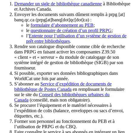
Demander un sigle de bibliothèque canadienne
à Bibliothèque
et Archives Canada.
Envoyer les documents suivants dûment remplis à
prpg
[at]
banq.qc.ca
(prpg[at]banq[dot]qc[dot]ca)
:
le
formulaire d’abonnement au PEB
;
le
questionnaire de création d’un profil PRPG
;
l’
Entente pour l’utilisation d’un système de gestion de
prêt entre bibliothèques
.
Rendre son catalogue disponible comme cible de recherche
dans PRPG en faisant activer les composantes Z39.50
« client » et « serveur » du module de catalogage de son
système intégré de gestion de bibliothèque (SIGB) par son
fournisseur
.
Si possible, exporter ses données bibliographiques dans
WorldCat une fois par année.
S’abonner au
Service d’expédition de documents de
bibliothèque de Postes Canada
en remplissant le formulaire
sur le site du
Conseil des bibliothèques urbaines du
Canada
(conseillé, mais non obligatoire).
Se procurer l’équipement et le matériel nécessaires à
l’expédition de colis (balance, enveloppes ou sacs d’envoi,
étiquettes, etc.).
Former son personnel au fonctionnement du PEB et à
l’utilisation de PRPG et du CBQ.
Faire connaître le service à ses abonnés en intégrant un lien